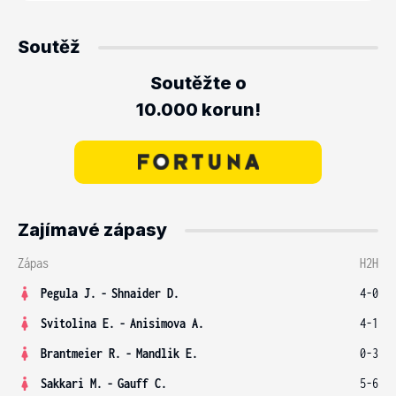
Soutěž
Soutěžte o
10.000 korun!
Zajímavé zápasy
Zápas
H2H
Pegula J.
-
Shnaider D.
4-0
Svitolina E.
-
Anisimova A.
4-1
Brantmeier R.
-
Mandlik E.
0-3
Sakkari M.
-
Gauff C.
5-6