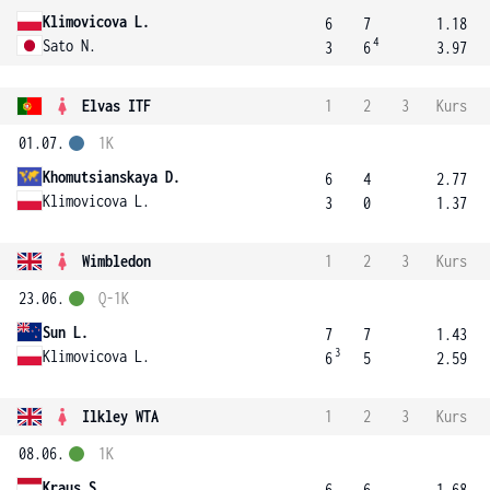
Klimovicova L.
6
7
1.18
4
Sato N.
3
6
3.97
Elvas ITF
1
2
3
Kurs
01.07.
1K
Khomutsianskaya D.
6
4
2.77
Klimovicova L.
3
0
1.37
Wimbledon
1
2
3
Kurs
23.06.
Q-1K
Sun L.
7
7
1.43
3
Klimovicova L.
6
5
2.59
Ilkley WTA
1
2
3
Kurs
08.06.
1K
Kraus S.
6
6
1.68