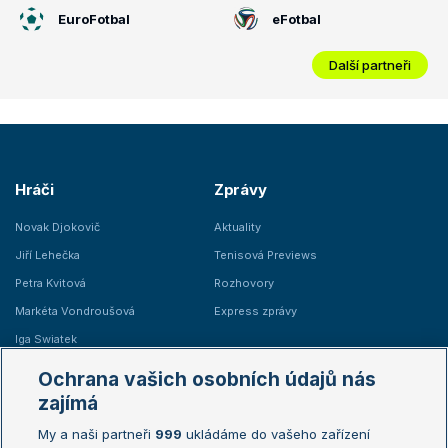
EuroFotbal
eFotbal
Další partneři
Hráči
Zprávy
Novak Djokovič
Aktuality
Jiří Lehečka
Tenisová Previews
Petra Kvitová
Rozhovory
Markéta Vondroušová
Express zprávy
Iga Swiatek
Marie Bouzková
Ochrana vašich osobních údajů nás
Žebříčky
Kalendář turnajů
zajímá
My a naši partneři
999
ukládáme do vašeho zařízení
Žebříček ATP (muži)
Australian Open