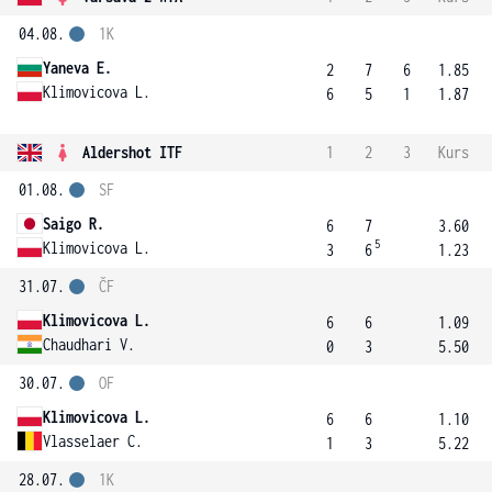
04.08.
1K
Yaneva E.
2
7
6
1.85
Klimovicova L.
6
5
1
1.87
Aldershot ITF
1
2
3
Kurs
01.08.
SF
Saigo R.
6
7
3.60
5
Klimovicova L.
3
6
1.23
31.07.
ČF
Klimovicova L.
6
6
1.09
Chaudhari V.
0
3
5.50
30.07.
OF
Klimovicova L.
6
6
1.10
Vlasselaer C.
1
3
5.22
28.07.
1K