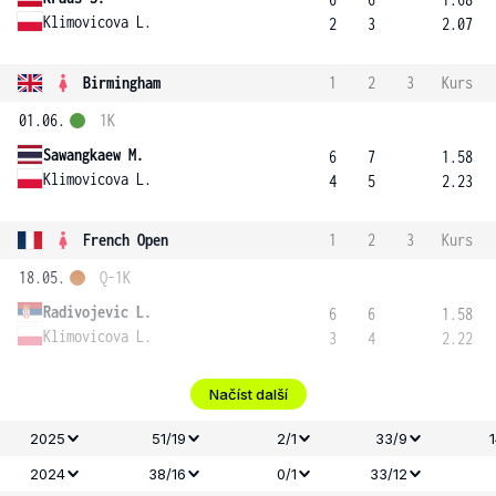
Klimovicova L.
2
3
2.07
Birmingham
1
2
3
Kurs
01.06.
1K
Sawangkaew M.
6
7
1.58
Klimovicova L.
4
5
2.23
French Open
1
2
3
Kurs
18.05.
Q-1K
Radivojevic L.
6
6
1.58
Klimovicova L.
3
4
2.22
Načíst další
2025
51/19
2/1
33/9
2024
38/16
0/1
33/12