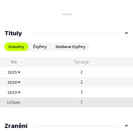
Tituly
Dvouhry
Čtyřhry
Smíšené čtyřhry
Rok
Turnaje
2
2025
2
2024
3
2023
Celkem:
7
Zranění