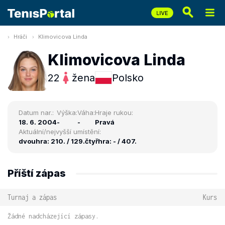
Hráči
Klimovicova Linda
Klimovicova Linda
22
žena
Polsko
Datum nar.:
Výška:
Váha:
Hraje rukou:
18. 6. 2004
-
-
Pravá
Aktuální/nejvyšší umístění:
dvouhra: 210. / 129.
čtyřhra: - / 407.
Příští zápas
Turnaj a zápas
Kurs
Žádné nadcházející zápasy.