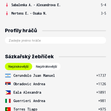
Sabalenka A.
-
Alexandrova E.
5-4
Mertens E.
-
Osaka N.
3-5
Profily hráčů
Sázkařský žebříček
Nejziskovější
Nejztrátovější
Cerundolo Juan Manuel
+1737
Obradovic Andrea
+1126
Eala Alexandra
+1091
Guerrieri Andrea
+981
Torres Tiago
+975