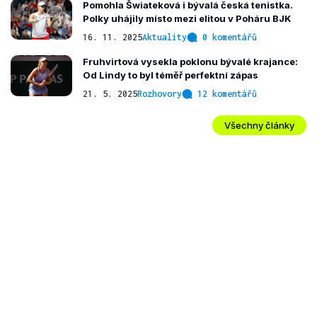
Pomohla Šwiateková i bývalá česká tenistka.
Polky uhájily místo mezi elitou v Poháru BJK
16. 11. 2025
Aktuality
0 komentářů
Fruhvirtová vysekla poklonu bývalé krajance:
Od Lindy to byl téměř perfektní zápas
21. 5. 2025
Rozhovory
12 komentářů
Všechny články