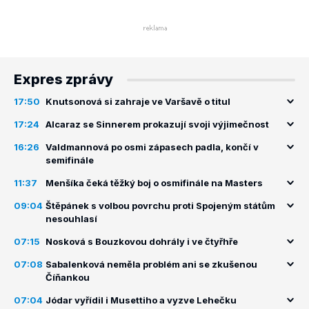
Expres zprávy
17:50
Knutsonová si zahraje ve Varšavě o titul
17:24
Alcaraz se Sinnerem prokazují svoji výjimečnost
16:26
Valdmannová po osmi zápasech padla, končí v
semifinále
11:37
Menšíka čeká těžký boj o osmifinále na Masters
09:04
Štěpánek s volbou povrchu proti Spojeným státům
nesouhlasí
07:15
Nosková s Bouzkovou dohrály i ve čtyřhře
07:08
Sabalenková neměla problém ani se zkušenou
Číňankou
07:04
Jódar vyřídil i Musettiho a vyzve Lehečku