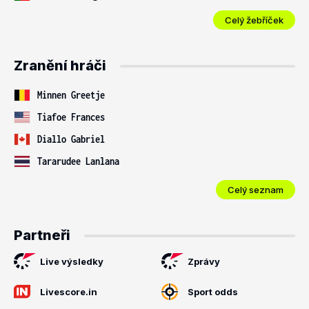
Celý žebříček
Zranění hráči
Minnen Greetje
Tiafoe Frances
Diallo Gabriel
Tararudee Lanlana
Celý seznam
Partneři
Live výsledky
Zprávy
Livescore.in
Sport odds