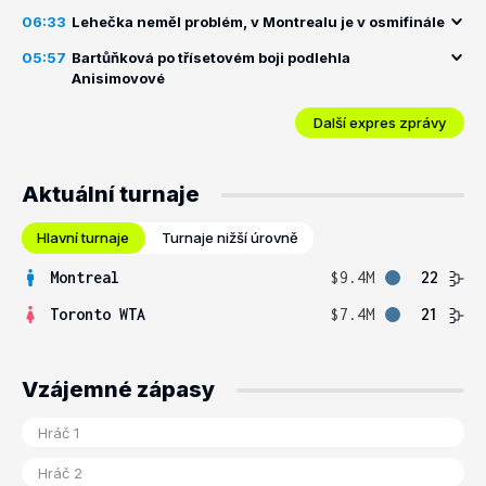
06:33
Lehečka neměl problém, v Montrealu je v osmifinále
05:57
Bartůňková po třísetovém boji podlehla
Anisimovové
Další expres zprávy
Aktuální turnaje
Hlavní turnaje
Turnaje nižší úrovně
Montreal
$9.4M
22
Toronto WTA
$7.4M
21
Vzájemné zápasy