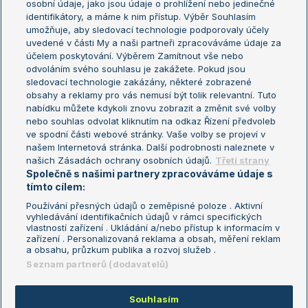
osobní údaje, jako jsou údaje o prohlížení nebo jedinečné
Žebříček WTA (ženy)
French Open
identifikátory, a máme k nim přístup. Výběr Souhlasím
umožňuje, aby sledovací technologie podporovaly účely
Sázkařský žebříček
Wimbledon
uvedené v části My a naši partneři zpracováváme údaje za
US Open
účelem poskytování. Výběrem Zamítnout vše nebo
odvoláním svého souhlasu je zakážete. Pokud jsou
Turnaj mistrů
sledovací technologie zakázány, některé zobrazené
Turnaj mistryň
obsahy a reklamy pro vás nemusí být tolik relevantní. Tuto
Aktualní trendy
nabídku můžete kdykoli znovu zobrazit a změnit své volby
nebo souhlas odvolat kliknutím na odkaz Řízení předvoleb
ve spodní části webové stránky. Vaše volby se projeví v
Fotbalové přestupy
našem Internetová stránka. Další podrobnosti naleznete v
Livesport Daily
našich Zásadách ochrany osobních údajů.
Třetí strany
Společně s našimi partnery zpracováváme údaje s
LS Prague Open
tímto cílem:
Používání přesných údajů o zeměpisné poloze . Aktivní
vyhledávání identifikačních údajů v rámci specifických
vlastností zařízení . Ukládání a/nebo přístup k informacím v
Podmínky užití
Nastavení soukromí
zařízení . Personalizovaná reklama a obsah, měření reklam
GDPR a žurnalistika
Reklama
a obsahu, průzkum publika a rozvoj služeb .
Informace o zpracování osobních
Kontakt
Seznam partnerů (dodavatelů)
údajů
Tiráž
Souhlasím