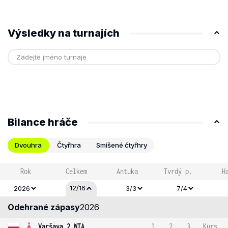
Výsledky na turnajích
Bilance hráče
Dvouhra
Čtyřhra
Smíšené čtyřhry
Rok
Celkem
Antuka
Tvrdý p.
H
12/16
2026
3/3
7/4
Odehrané zápasy
2026
Varšava 2 WTA
1
2
3
Kurs