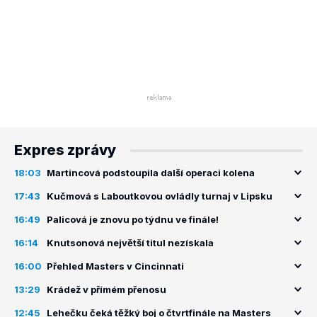
Expres zprávy
18:03
Martincová podstoupila další operaci kolena
17:43
Kučmová s Laboutkovou ovládly turnaj v Lipsku
16:49
Palicová je znovu po týdnu ve finále!
16:14
Knutsonová největší titul nezískala
16:00
Přehled Masters v Cincinnati
13:29
Krádež v přímém přenosu
12:45
Lehečku čeká těžký boj o čtvrtfinále na Masters