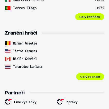
Torres Tiago
+975
Celý žebříček
Zranění hráči
Minnen Greetje
Tiafoe Frances
Diallo Gabriel
Tararudee Lanlana
Celý seznam
Partneři
Live výsledky
Zprávy