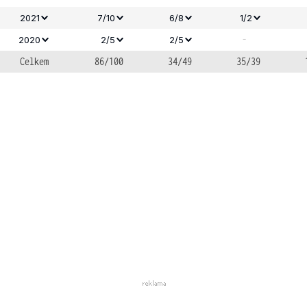
2021
7/10
6/8
1/2
-
2020
2/5
2/5
Celkem
86/100
34/49
35/39