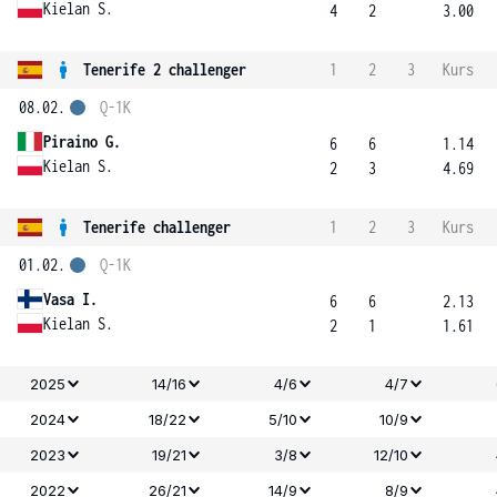
Kielan S.
4
2
3.00
Tenerife 2 challenger
1
2
3
Kurs
08.02.
Q-1K
Piraino G.
6
6
1.14
Kielan S.
2
3
4.69
Tenerife challenger
1
2
3
Kurs
01.02.
Q-1K
Vasa I.
6
6
2.13
Kielan S.
2
1
1.61
2025
14/16
4/6
4/7
2024
18/22
5/10
10/9
2023
19/21
3/8
12/10
2022
26/21
14/9
8/9