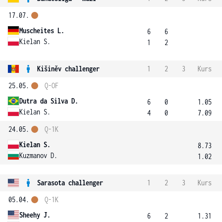
17.07.
Muscheites L.
6
6
Kielan S.
1
2
Kišiněv challenger
1
2
3
Kurs
25.05.
Q-OF
Dutra da Silva D.
6
0
1.05
Kielan S.
4
0
7.09
24.05.
Q-1K
Kielan S.
8.73
Kuzmanov D.
1.02
Sarasota challenger
1
2
3
Kurs
05.04.
Q-1K
Sheehy J.
6
2
1.31