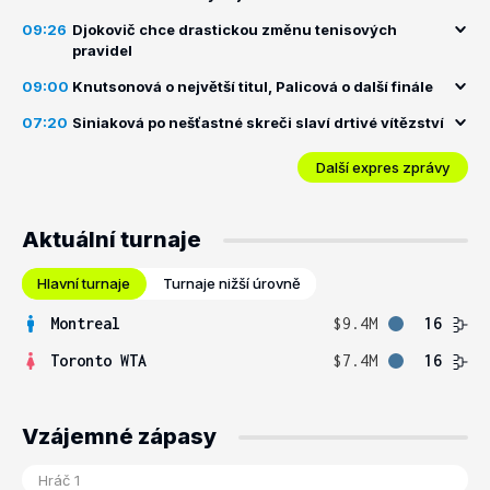
09:26
Djokovič chce drastickou změnu tenisových
pravidel
09:00
Knutsonová o největší titul, Palicová o další finále
07:20
Siniaková po nešťastné skreči slaví drtivé vítězství
Další expres zprávy
Aktuální turnaje
Hlavní turnaje
Turnaje nižší úrovně
Montreal
$9.4M
16
Toronto WTA
$7.4M
16
Vzájemné zápasy