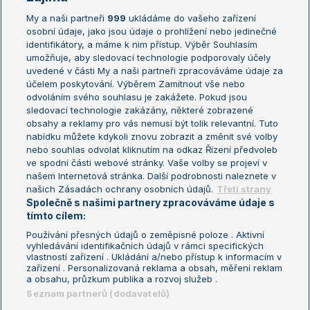
My a naši partneři
999
ukládáme do vašeho zařízení
Žebříček ATP (muži)
Australian Open
osobní údaje, jako jsou údaje o prohlížení nebo jedinečné
Žebříček WTA (ženy)
French Open
identifikátory, a máme k nim přístup. Výběr Souhlasím
umožňuje, aby sledovací technologie podporovaly účely
Sázkařský žebříček
Wimbledon
uvedené v části My a naši partneři zpracováváme údaje za
US Open
účelem poskytování. Výběrem Zamítnout vše nebo
odvoláním svého souhlasu je zakážete. Pokud jsou
Turnaj mistrů
sledovací technologie zakázány, některé zobrazené
Turnaj mistryň
obsahy a reklamy pro vás nemusí být tolik relevantní. Tuto
Aktualní trendy
nabídku můžete kdykoli znovu zobrazit a změnit své volby
nebo souhlas odvolat kliknutím na odkaz Řízení předvoleb
ve spodní části webové stránky. Vaše volby se projeví v
Fotbalové přestupy
našem Internetová stránka. Další podrobnosti naleznete v
Livesport Daily
našich Zásadách ochrany osobních údajů.
Třetí strany
Společně s našimi partnery zpracováváme údaje s
LS Prague Open
tímto cílem:
Používání přesných údajů o zeměpisné poloze . Aktivní
vyhledávání identifikačních údajů v rámci specifických
vlastností zařízení . Ukládání a/nebo přístup k informacím v
Podmínky užití
Nastavení soukromí
zařízení . Personalizovaná reklama a obsah, měření reklam
GDPR a žurnalistika
Reklama
a obsahu, průzkum publika a rozvoj služeb .
Informace o zpracování osobních
Kontakt
Seznam partnerů (dodavatelů)
údajů
Tiráž