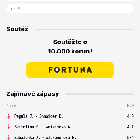
Soutěž
Soutěžte o
10.000 korun!
Zajímavé zápasy
Zápas
H2H
Pegula J.
-
Shnaider D.
4-0
Svitolina E.
-
Anisimova A.
4-1
Sabalenka A.
-
Alexandrova E.
5-4