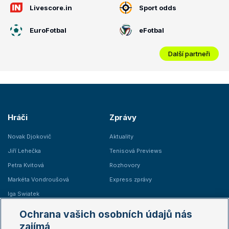
Livescore.in
Sport odds
EuroFotbal
eFotbal
Další partneři
Hráči
Zprávy
Novak Djokovič
Aktuality
Jiří Lehečka
Tenisová Previews
Petra Kvitová
Rozhovory
Markéta Vondroušová
Express zprávy
Iga Swiatek
Marie Bouzková
Ochrana vašich osobních údajů nás
Žebříčky
Kalendář turnajů
zajímá