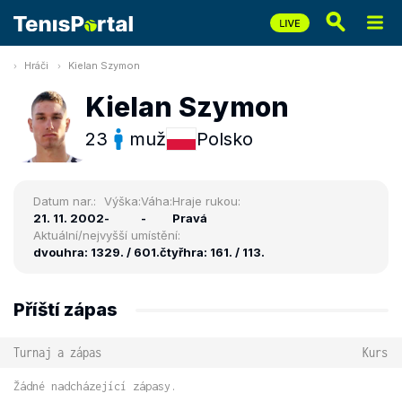
Hráči
Kielan Szymon
Kielan Szymon
23
muž
Polsko
Datum nar.:
Výška:
Váha:
Hraje rukou:
21. 11. 2002
-
-
Pravá
Aktuální/nejvyšší umístění:
dvouhra: 1329. / 601.
čtyřhra: 161. / 113.
Příští zápas
Turnaj a zápas
Kurs
Žádné nadcházející zápasy.