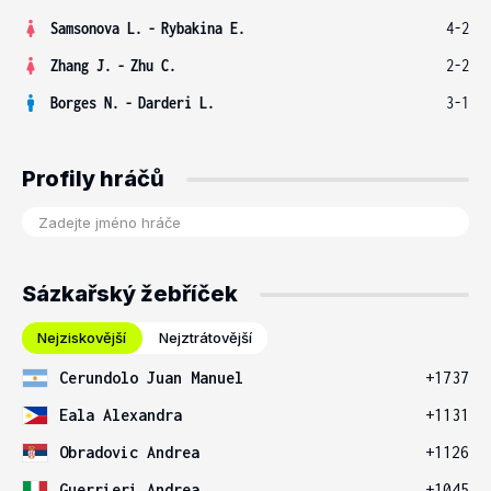
Samsonova L.
-
Rybakina E.
4-2
Zhang J.
-
Zhu C.
2-2
Borges N.
-
Darderi L.
3-1
Profily hráčů
Sázkařský žebříček
Nejziskovější
Nejztrátovější
Cerundolo Juan Manuel
+1737
Eala Alexandra
+1131
Obradovic Andrea
+1126
Guerrieri Andrea
+1045