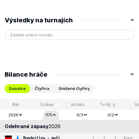
Výsledky na turnajích
Bilance hráče
Dvouhra
Čtyřhra
Smíšené čtyřhry
Rok
Celkem
Antuka
Tvrdý p.
H
0/5
2026
0/3
0/2
Odehrané zápasy
2026
Bundesliga - muži
1
2
3
Kurs