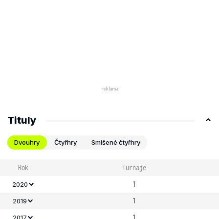
Tituly
Dvouhry
Čtyřhry
Smíšené čtyřhry
Rok
Turnaje
1
2020
1
2019
1
2017