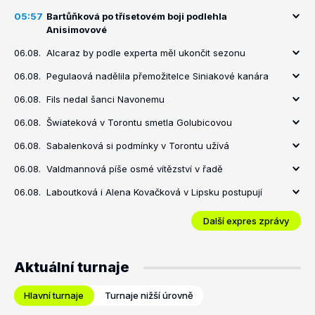
05:57
Bartůňková po třísetovém boji podlehla
Anisimovové
06.08.
Alcaraz by podle experta měl ukončit sezonu
06.08.
Pegulaová nadělila přemožitelce Siniakové kanára
06.08.
Fils nedal šanci Navonemu
06.08.
Šwiateková v Torontu smetla Golubicovou
06.08.
Sabalenková si podmínky v Torontu užívá
06.08.
Valdmannová píše osmé vítězství v řadě
06.08.
Laboutková i Alena Kovačková v Lipsku postupují
Další expres zprávy
Aktuální turnaje
Hlavní turnaje
Turnaje nižší úrovně