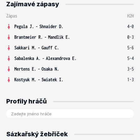
Zajímavé zápasy
Zápas
H2H
Pegula J.
-
Shnaider D.
4-0
Brantmeier R.
-
Mandlik E.
0-3
Sakkari M.
-
Gauff C.
5-6
Sabalenka A.
-
Alexandrova E.
5-4
Mertens E.
-
Osaka N.
3-5
Kostyuk M.
-
Swiatek I.
1-3
Profily hráčů
Sázkařský žebříček