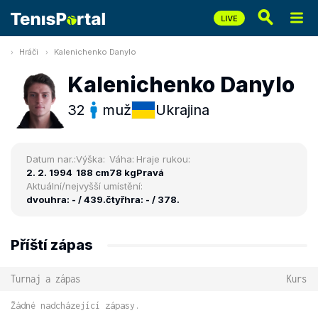
Hráči
Kalenichenko Danylo
Kalenichenko Danylo
32
muž
Ukrajina
Datum nar.:
Výška:
Váha:
Hraje rukou:
2. 2. 1994
188 cm
78 kg
Pravá
Aktuální/nejvyšší umístění:
dvouhra: - / 439.
čtyřhra: - / 378.
Příští zápas
Turnaj a zápas
Kurs
Žádné nadcházející zápasy.