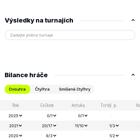
Výsledky na turnajích
Bilance hráče
Dvouhra
Čtyřhra
Smíšené čtyřhry
Rok
Celkem
Antuka
Tvrdý p.
H
-
2025
0/1
0/1
2021
20/17
11/10
1/3
-
2020
9/3
1/2