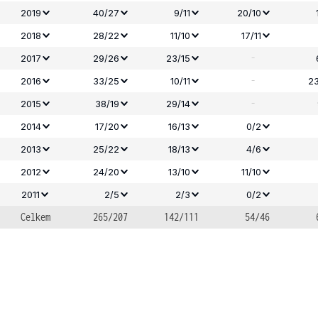
2019
40/27
9/11
20/10
2018
28/22
11/10
17/11
-
2017
29/26
23/15
-
2016
33/25
10/11
23
-
2015
38/19
29/14
2014
17/20
16/13
0/2
2013
25/22
18/13
4/6
2012
24/20
13/10
11/10
2011
2/5
2/3
0/2
Celkem
265/207
142/111
54/46