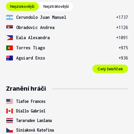
Nejziskovější
Nejztrátovější
Cerundolo Juan Manuel
+1737
Obradovic Andrea
+1126
Eala Alexandra
+1091
Torres Tiago
+975
Aguiard Enzo
+936
Celý žebříček
Zranění hráči
Tiafoe Frances
Diallo Gabriel
Tararudee Lanlana
Siniaková Kateřina