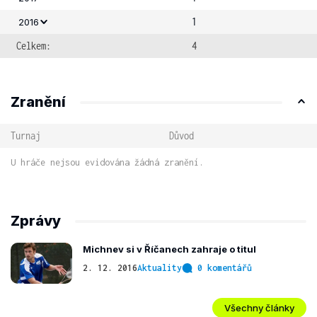
1
2016
Celkem:
4
Zranění
Turnaj
Důvod
U hráče nejsou evidována žádná zranění.
Zprávy
Michnev si v Říčanech zahraje o titul
2. 12. 2016
Aktuality
0 komentářů
Všechny články