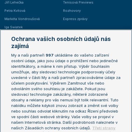
Jiří Lehečka
Tenisová Previews
Petra Kvitová
Rozhovory
Markéta Vondroušová
Express zprávy
Iga Swiatek
Marie Bouzková
Ochrana vašich osobních údajů nás
Žebříčky
Kalendář turnajů
zajímá
My a naši partneři
997
ukládáme do vašeho zařízení
Žebříček ATP (muži)
Australian Open
osobní údaje, jako jsou údaje o prohlížení nebo jedinečné
Žebříček WTA (ženy)
French Open
identifikátory, a máme k nim přístup. Výběr Souhlasím
umožňuje, aby sledovací technologie podporovaly účely
Sázkařský žebříček
Wimbledon
uvedené v části My a naši partneři zpracováváme údaje za
US Open
účelem poskytování. Výběrem Zamítnout vše nebo
odvoláním svého souhlasu je zakážete. Pokud jsou
Turnaj mistrů
sledovací technologie zakázány, některé zobrazené
Turnaj mistryň
obsahy a reklamy pro vás nemusí být tolik relevantní. Tuto
Aktualní trendy
nabídku můžete kdykoli znovu zobrazit a změnit své volby
nebo souhlas odvolat kliknutím na odkaz Řízení předvoleb
ve spodní části webové stránky. Vaše volby se projeví v
Fotbalové přestupy
našem Internetová stránka. Další podrobnosti naleznete v
Livesport Daily
našich Zásadách ochrany osobních údajů.
Třetí strany