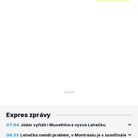
Expres zprávy
07:04
Jódar vyřídil i Musettiho a vyzve Lehečku
06:33
Lehečka neměl problém, v Montrealu je v osmifinále