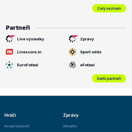
Celý seznam
Partneři
Live výsledky
Zprávy
Livescore.in
Sport odds
EuroFotbal
eFotbal
Další partneři
Hráči
Zprávy
Novak Djokovič
Aktuality