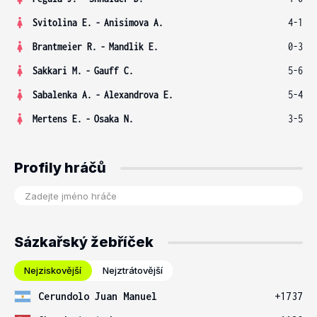
Svitolina E.
-
Anisimova A.
4-1
Brantmeier R.
-
Mandlik E.
0-3
Sakkari M.
-
Gauff C.
5-6
Sabalenka A.
-
Alexandrova E.
5-4
Mertens E.
-
Osaka N.
3-5
Profily hráčů
Sázkařský žebříček
Nejziskovější
Nejztrátovější
Cerundolo Juan Manuel
+1737