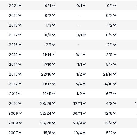
2021
0/4
0/1
0/1
-
2019
0/2
0/2
-
2018
1/3
1/2
2017
0/3
0/1
0/2
-
2016
2/1
2/1
2015
11/14
6/4
2/5
2014
7/10
1/1
5/7
2013
22/16
1/2
21/14
2012
11/17
5/4
4/10
2011
10/11
1/2
6/7
2010
28/26
12/11
4/8
2009
52/24
36/11
12/8
2008
36/20
20/9
13/4
2007
15/8
10/4
5/2