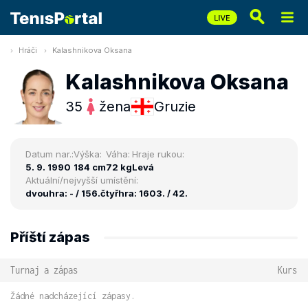
Hráči
Kalashnikova Oksana
Kalashnikova Oksana
35
žena
Gruzie
Datum nar.:
Výška:
Váha:
Hraje rukou:
5. 9. 1990
184 cm
72 kg
Levá
Aktuální/nejvyšší umístění:
dvouhra: - / 156.
čtyřhra: 1603. / 42.
Příští zápas
Turnaj a zápas
Kurs
Žádné nadcházející zápasy.