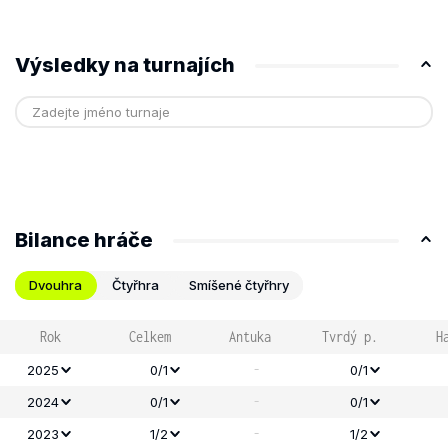
Výsledky na turnajích
Bilance hráče
Dvouhra
Čtyřhra
Smíšené čtyřhry
Rok
Celkem
Antuka
Tvrdý p.
H
-
2025
0/1
0/1
-
2024
0/1
0/1
-
2023
1/2
1/2