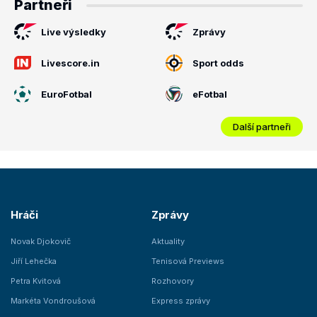
Partneři
Live výsledky
Zprávy
Livescore.in
Sport odds
EuroFotbal
eFotbal
Další partneři
Hráči
Zprávy
Novak Djokovič
Aktuality
Jiří Lehečka
Tenisová Previews
Petra Kvitová
Rozhovory
Markéta Vondroušová
Express zprávy