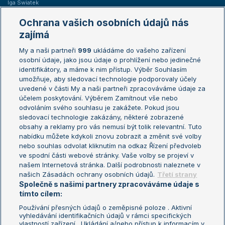
Iga Swiatek
Marie Bouzková
Ochrana vašich osobních údajů nás
Žebříčky
Kalendář turnajů
zajímá
My a naši partneři
999
ukládáme do vašeho zařízení
Žebříček ATP (muži)
Australian Open
osobní údaje, jako jsou údaje o prohlížení nebo jedinečné
Žebříček WTA (ženy)
French Open
identifikátory, a máme k nim přístup. Výběr Souhlasím
umožňuje, aby sledovací technologie podporovaly účely
Sázkařský žebříček
Wimbledon
uvedené v části My a naši partneři zpracováváme údaje za
US Open
účelem poskytování. Výběrem Zamítnout vše nebo
odvoláním svého souhlasu je zakážete. Pokud jsou
Turnaj mistrů
sledovací technologie zakázány, některé zobrazené
Turnaj mistryň
obsahy a reklamy pro vás nemusí být tolik relevantní. Tuto
Aktualní trendy
nabídku můžete kdykoli znovu zobrazit a změnit své volby
nebo souhlas odvolat kliknutím na odkaz Řízení předvoleb
ve spodní části webové stránky. Vaše volby se projeví v
Fotbalové přestupy
našem Internetová stránka. Další podrobnosti naleznete v
Livesport Daily
našich Zásadách ochrany osobních údajů.
Třetí strany
Společně s našimi partnery zpracováváme údaje s
LS Prague Open
tímto cílem:
Používání přesných údajů o zeměpisné poloze . Aktivní
vyhledávání identifikačních údajů v rámci specifických
vlastností zařízení . Ukládání a/nebo přístup k informacím v