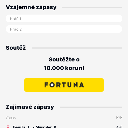
Vzájemné zápasy
Soutěž
Soutěžte o
10.000 korun!
Zajímavé zápasy
Zápas
H2H
Pegula J.
-
Shnaider D.
4-0