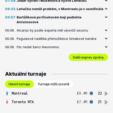
07:04
Jódar vyřídil i Musettiho a vyzve Lehečku
06:33
Lehečka neměl problém, v Montrealu je v osmifinále
05:57
Bartůňková po třísetovém boji podlehla
Anisimovové
06.08.
Alcaraz by podle experta měl ukončit sezonu
06.08.
Pegulaová nadělila přemožitelce Siniakové kanára
06.08.
Fils nedal šanci Navonemu
Další expres zprávy
Aktuální turnaje
Hlavní turnaje
Turnaje nižší úrovně
Montreal
$9.4M
22
Toronto WTA
$7.4M
21