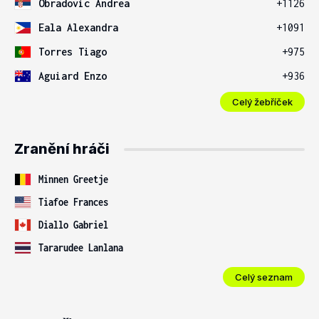
Obradovic Andrea
+1126
Eala Alexandra
+1091
Torres Tiago
+975
Aguiard Enzo
+936
Celý žebříček
Zranění hráči
Minnen Greetje
Tiafoe Frances
Diallo Gabriel
Tararudee Lanlana
Celý seznam