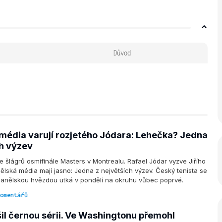
Důvod
média varují rozjetého Jódara: Lehečka? Jedna
ch výzev
e šlágrů osmifinále Masters v Montrealu. Rafael Jódar vyzve Jiřího
lská média mají jasno: Jedna z největších výzev. Český tenista se
španělskou hvězdou utká v pondělí na okruhu vůbec poprvé.
omentářů
šil černou sérii. Ve Washingtonu přemohl