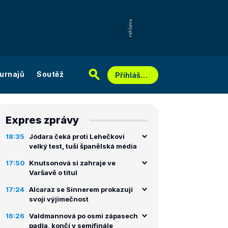
urnajů
Soutěž
Přihlášení
Expres zprávy
18:35
Jódara čeká proti Lehečkovi
velký test, tuší španělská média
17:50
Knutsonová si zahraje ve
Varšavě o titul
17:24
Alcaraz se Sinnerem prokazují
svoji výjimečnost
16:26
Valdmannová po osmi zápasech
padla, končí v semifinále