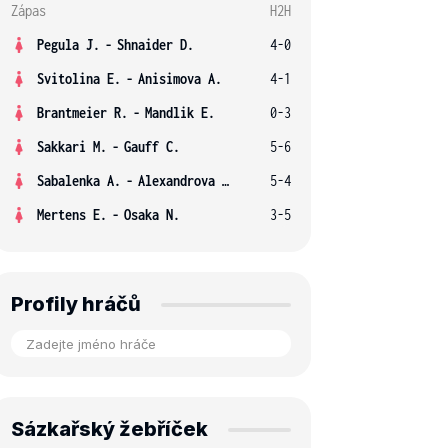
Zápas
H2H
Pegula J.
-
Shnaider D.
4-0
Svitolina E.
-
Anisimova A.
4-1
Brantmeier R.
-
Mandlik E.
0-3
Sakkari M.
-
Gauff C.
5-6
Sabalenka A.
-
Alexandrova E.
5-4
Mertens E.
-
Osaka N.
3-5
Profily hráčů
Sázkařský žebříček