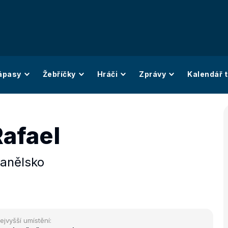
ápasy
Žebříčky
Hráči
Zprávy
Kalendář t
Rafael
anělsko
ejvyšší umístění: