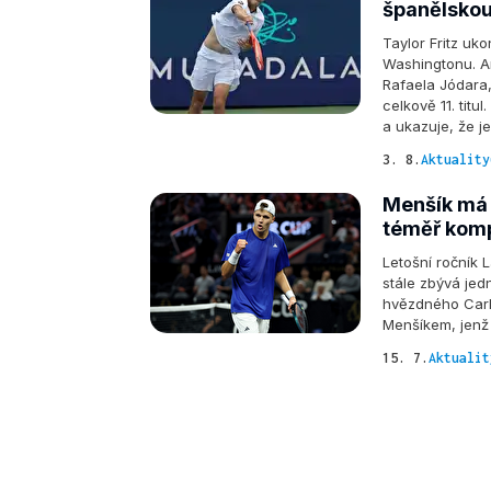
španělskou 
Taylor Fritz uko
Washingtonu. Am
Rafaela Jódara, 
celkově 11. tit
a ukazuje, že j
3. 8.
Aktuality
Menšík má v
téměř kom
Letošní ročník 
stále zbývá jedn
hvězdného Carl
Menšíkem, jenž 
15. 7.
Aktualit