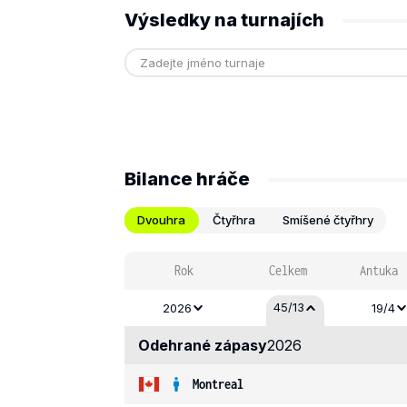
Výsledky na turnajích
Bilance hráče
Dvouhra
Čtyřhra
Smíšené čtyřhry
Rok
Celkem
Antuka
45/13
2026
19/4
Odehrané zápasy
2026
Montreal