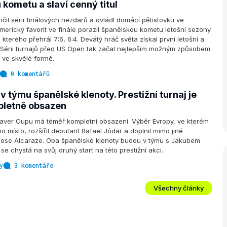
kometu a slaví cenný titul
nčil sérii finálových nezdarů a ovládl domácí pětistovku ve
erický favorit ve finále porazil španělskou kometu letošní sezony
kterého přehrál 7:6, 6:4. Devátý hráč světa získal první letošní a
ul. Sérii turnajů před US Open tak začal nejlepším možným způsobem
e ve skvělé formě.
0 komentářů
 týmu španělské klenoty. Prestižní turnaj je
pletně obsazen
Laver Cupu má téměř kompletní obsazení. Výběr Evropy, ve kterém
o místo, rozšířil debutant Rafael Jódar a doplnil mimo jiné
ose Alcaraze. Oba španělské klenoty budou v týmu s Jakubem
se chystá na svůj druhý start na této prestižní akci.
y
3 komentáře
Všechny články