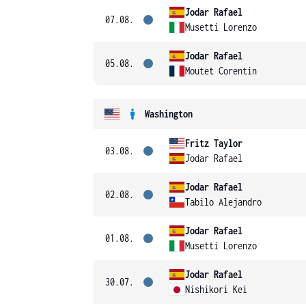
Jodar Rafael
07.08.
Musetti Lorenzo
Jodar Rafael
05.08.
Moutet Corentin
Washington
Fritz Taylor
03.08.
Jodar Rafael
Jodar Rafael
02.08.
Tabilo Alejandro
Jodar Rafael
01.08.
Musetti Lorenzo
Jodar Rafael
30.07.
Nishikori Kei