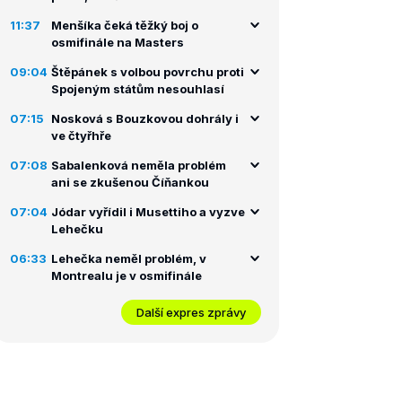
11:37
Menšíka čeká těžký boj o
osmifinále na Masters
09:04
Štěpánek s volbou povrchu proti
Spojeným státům nesouhlasí
07:15
Nosková s Bouzkovou dohrály i
ve čtyřhře
07:08
Sabalenková neměla problém
ani se zkušenou Číňankou
07:04
Jódar vyřídil i Musettiho a vyzve
Lehečku
06:33
Lehečka neměl problém, v
Montrealu je v osmifinále
Další expres zprávy