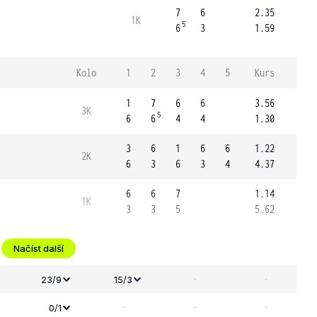
7
6
2.35
1K
5
6
3
1.59
Kolo
1
2
3
4
5
Kurs
1
7
6
6
3.56
3K
5
6
6
4
4
1.30
3
6
1
6
6
1.22
2K
6
3
6
3
4
4.37
6
6
7
1.14
1K
3
3
5
5.62
Načíst další
-
-
23/9
15/3
-
-
-
0/1