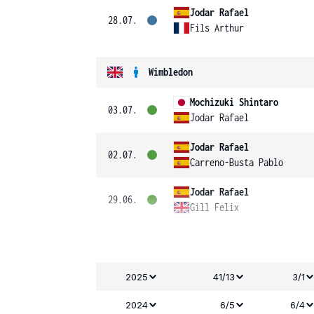
Jodar Rafael
28.07.
Fils Arthur
Wimbledon
Mochizuki Shintaro
03.07.
Jodar Rafael
Jodar Rafael
02.07.
Carreno-Busta Pablo
Jodar Rafael
29.06.
Gill Felix
2025
41/13
3/1
2024
6/5
6/4