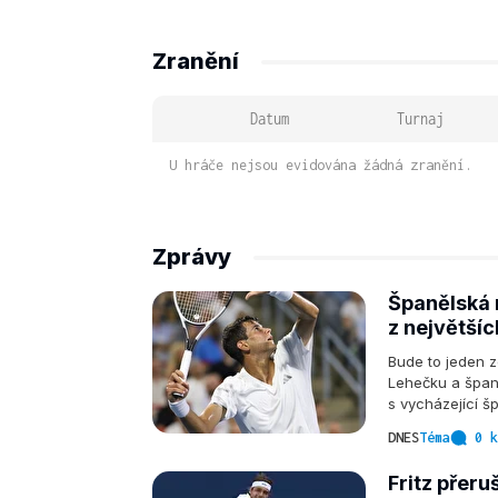
Zranění
Datum
Turnaj
U hráče nejsou evidována žádná zranění.
Zprávy
Španělská 
z největší
Bude to jeden z
Lehečku a španě
s vycházející 
DNES
Téma
0 k
Fritz přeru