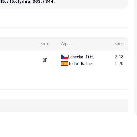
5. / 15.
čtyřhra: 363. / 344.
Kolo
Zápas
Kurs
Lehečka Jiří
2.18
OF
Jodar Rafael
1.70