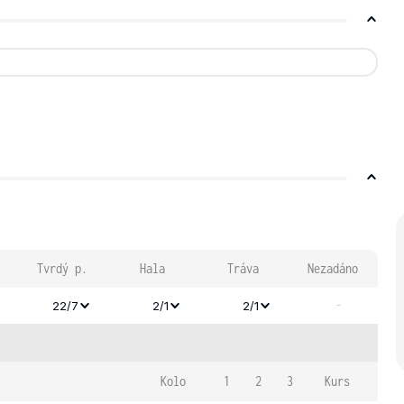
Tvrdý p.
Hala
Tráva
Nezadáno
-
22/7
2/1
2/1
Kolo
1
2
3
Kurs