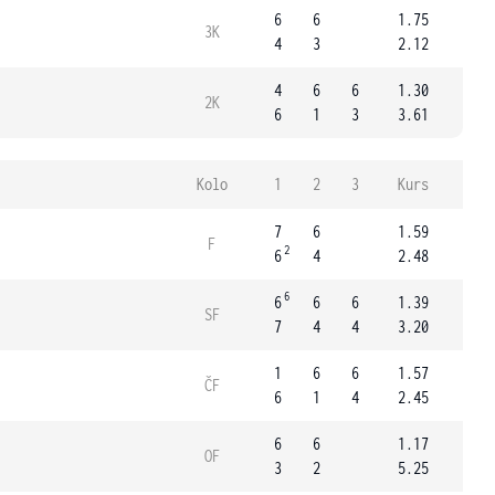
6
6
1.75
3K
4
3
2.12
4
6
6
1.30
2K
6
1
3
3.61
Kolo
1
2
3
Kurs
7
6
1.59
F
2
6
4
2.48
6
6
6
6
1.39
SF
7
4
4
3.20
1
6
6
1.57
ČF
6
1
4
2.45
6
6
1.17
OF
3
2
5.25