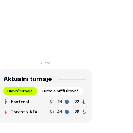
Aktuální turnaje
Hlavní turnaje
Turnaje nižší úrovně
Montreal
$9.4M
22
Toronto WTA
$7.4M
20