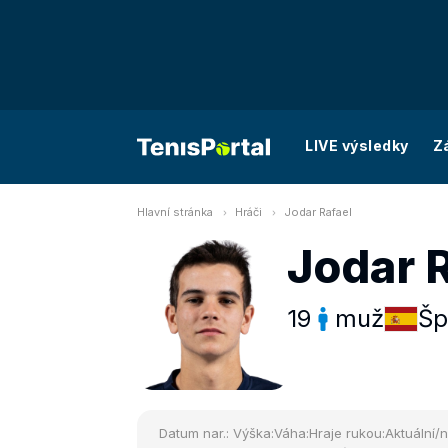
LIVE výsledky
Z
Hlavní stránka
Hráči
Jodar Rafael
Jodar 
19
muž
Šp
Datum nar.:
Výška:
Váha:
Hraje rukou:
Aktuální/n