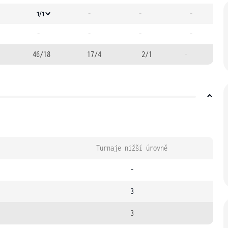
-
-
-
1/1
-
-
-
-
46/18
17/4
2/1
-
Turnaje nižší úrovně
-
3
3