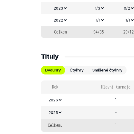
2023
1/3
0/2
2022
1/1
1/1
Celkem
94/35
29/12
Tituly
Dvouhry
Čtyřhry
Smíšené čtyřhry
Rok
Hlavní turnaje
1
2026
-
2025
Celkem:
1