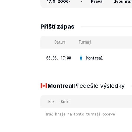
17. 9. 2006
-
-
Pravá
dvouhra: 1
Příští zápas
Datum
Turnaj
08.08. 17:00
Montreal
Montreal
Předešlé výsledky
Rok
Kolo
Hráč hraje na tomto turnaji poprvé.