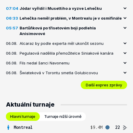
07:04
Jódar vyřídil i Musettiho a vyzve Lehečku
06:33
Lehečka neměl problém, v Montrealu je v osmifinále
05:57
Bartůňková po třísetovém boji podlehla
Anisimovové
06.08.
Alcaraz by podle experta měl ukončit sezonu
06.08.
Pegulaová nadělila přemožitelce Siniakové kanára
06.08.
Fils nedal šanci Navonemu
06.08.
Šwiateková v Torontu smetla Golubicovou
Další expres zprávy
Aktuální turnaje
Hlavní turnaje
Turnaje nižší úrovně
Montreal
$9.4M
22