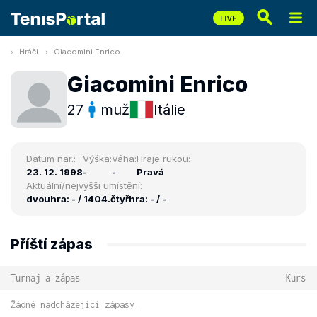
Hráči
Giacomini Enrico
Giacomini Enrico
27
muž
Itálie
Datum nar.:
Výška:
Váha:
Hraje rukou:
23. 12. 1998
-
-
Pravá
Aktuální/nejvyšší umístění:
dvouhra: - / 1404.
čtyřhra: - / -
Příští zápas
Turnaj a zápas
Kurs
Žádné nadcházející zápasy.