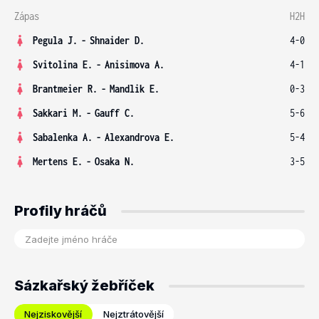
Zápas
H2H
Pegula J.
-
Shnaider D.
4-0
Svitolina E.
-
Anisimova A.
4-1
Brantmeier R.
-
Mandlik E.
0-3
Sakkari M.
-
Gauff C.
5-6
Sabalenka A.
-
Alexandrova E.
5-4
Mertens E.
-
Osaka N.
3-5
Profily hráčů
Sázkařský žebříček
Nejziskovější
Nejztrátovější