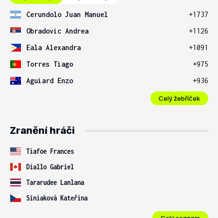
Cerundolo Juan Manuel
+1737
Obradovic Andrea
+1126
Eala Alexandra
+1091
Torres Tiago
+975
Aguiard Enzo
+936
Celý žebříček
Zranění hráči
Tiafoe Frances
Diallo Gabriel
Tararudee Lanlana
Siniaková Kateřina
Celý seznam