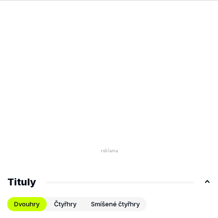
Tituly
Dvouhry
Čtyřhry
Smíšené čtyřhry