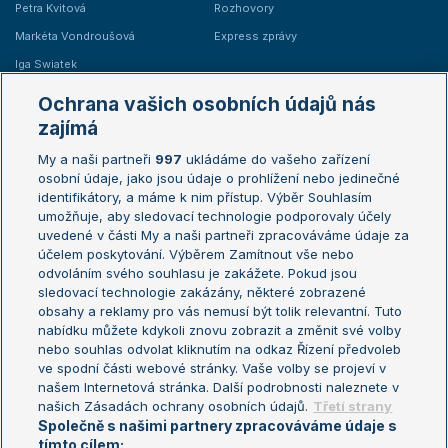
Petra Kvitová
Rozhovory
Markéta Vondroušová
Express zprávy
Iga Swiatek
Marie Bouzková
Ochrana vašich osobních údajů nás
Žebříčky
Kalendář turnajů
zajímá
My a naši partneři
997
ukládáme do vašeho zařízení
Žebříček ATP (muži)
Australian Open
osobní údaje, jako jsou údaje o prohlížení nebo jedinečné
Žebříček WTA (ženy)
French Open
identifikátory, a máme k nim přístup. Výběr Souhlasím
umožňuje, aby sledovací technologie podporovaly účely
Sázkařský žebříček
Wimbledon
uvedené v části My a naši partneři zpracováváme údaje za
US Open
účelem poskytování. Výběrem Zamítnout vše nebo
odvoláním svého souhlasu je zakážete. Pokud jsou
Turnaj mistrů
sledovací technologie zakázány, některé zobrazené
Turnaj mistryň
obsahy a reklamy pro vás nemusí být tolik relevantní. Tuto
Aktualní trendy
nabídku můžete kdykoli znovu zobrazit a změnit své volby
nebo souhlas odvolat kliknutím na odkaz Řízení předvoleb
ve spodní části webové stránky. Vaše volby se projeví v
Fotbalové přestupy
našem Internetová stránka. Další podrobnosti naleznete v
Livesport Daily
našich Zásadách ochrany osobních údajů.
Třetí strany
Společně s našimi partnery zpracováváme údaje s
LS Prague Open
tímto cílem: