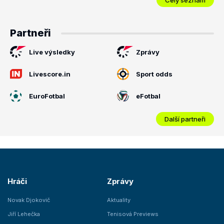
Partneři
Live výsledky
Zprávy
Livescore.in
Sport odds
EuroFotbal
eFotbal
Další partneři
Hráči
Zprávy
Novak Djokovič
Aktuality
Jiří Lehečka
Tenisová Previews