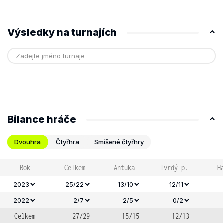
Výsledky na turnajích
Bilance hráče
Dvouhra
Čtyřhra
Smíšené čtyřhry
Rok
Celkem
Antuka
Tvrdý p.
H
2023
25/22
13/10
12/11
2022
2/7
2/5
0/2
Celkem
27/29
15/15
12/13