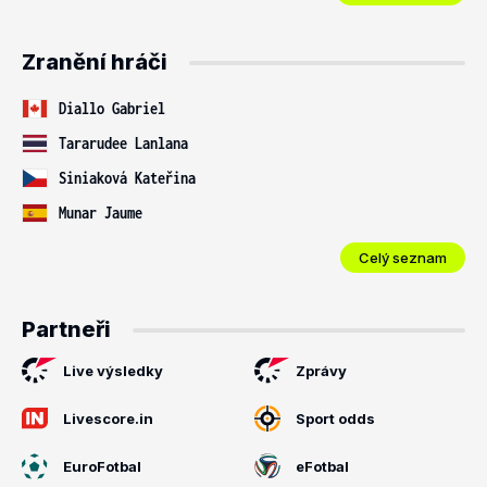
Zranění hráči
Diallo Gabriel
Tararudee Lanlana
Siniaková Kateřina
Munar Jaume
Celý seznam
Partneři
Live výsledky
Zprávy
Livescore.in
Sport odds
EuroFotbal
eFotbal