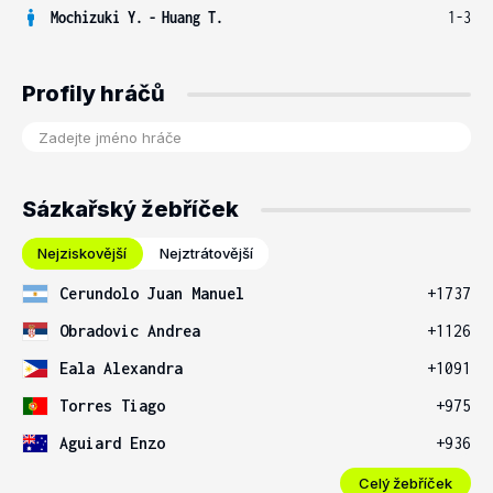
Mochizuki Y.
-
Huang T.
1-3
Profily hráčů
Sázkařský žebříček
Nejziskovější
Nejztrátovější
Cerundolo Juan Manuel
+1737
Obradovic Andrea
+1126
Eala Alexandra
+1091
Torres Tiago
+975
Aguiard Enzo
+936
Celý žebříček