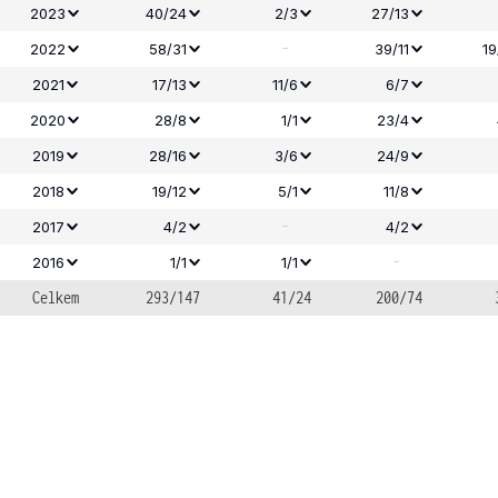
2023
40/24
2/3
27/13
-
2022
58/31
39/11
19
2021
17/13
11/6
6/7
2020
28/8
1/1
23/4
2019
28/16
3/6
24/9
2018
19/12
5/1
11/8
-
2017
4/2
4/2
-
2016
1/1
1/1
Celkem
293/147
41/24
200/74