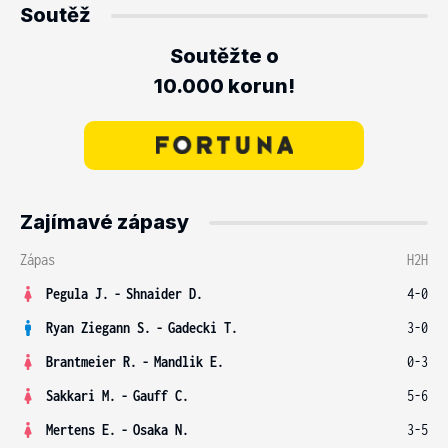
Soutěž
Soutěžte o
10.000 korun!
Zajímavé zápasy
Zápas
H2H
Pegula J.
-
Shnaider D.
4-0
Ryan Ziegann S.
-
Gadecki T.
3-0
Brantmeier R.
-
Mandlik E.
0-3
Sakkari M.
-
Gauff C.
5-6
Mertens E.
-
Osaka N.
3-5