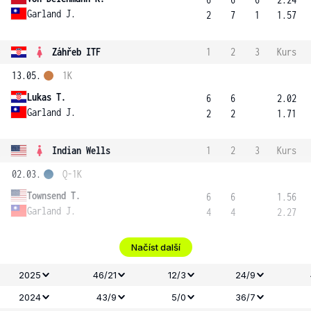
Garland J.
2
7
1
1.57
Záhřeb ITF
1
2
3
Kurs
13.05.
1K
Lukas T.
6
6
2.02
Garland J.
2
2
1.71
Indian Wells
1
2
3
Kurs
02.03.
Q-1K
Townsend T.
6
6
1.56
Garland J.
4
4
2.27
Načíst další
2025
46/21
12/3
24/9
2024
43/9
5/0
36/7