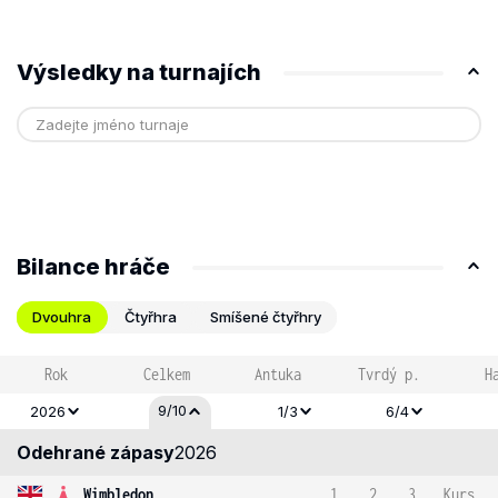
Výsledky na turnajích
Bilance hráče
Dvouhra
Čtyřhra
Smíšené čtyřhry
Rok
Celkem
Antuka
Tvrdý p.
H
9/10
2026
1/3
6/4
Odehrané zápasy
2026
Wimbledon
1
2
3
Kurs