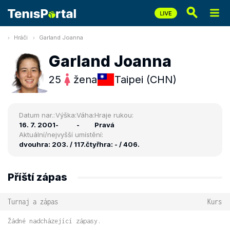
Hráči
Garland Joanna
Garland Joanna
25
žena
Taipei (CHN)
Datum nar.:
Výška:
Váha:
Hraje rukou:
16. 7. 2001
-
-
Pravá
Aktuální/nejvyšší umístění:
dvouhra: 203. / 117.
čtyřhra: - / 406.
Příští zápas
Turnaj a zápas
Kurs
Žádné nadcházející zápasy.