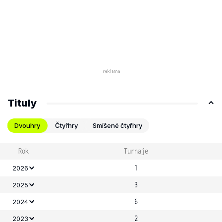
Tituly
Dvouhry
Čtyřhry
Smíšené čtyřhry
Rok
Turnaje
1
2026
3
2025
6
2024
2
2023