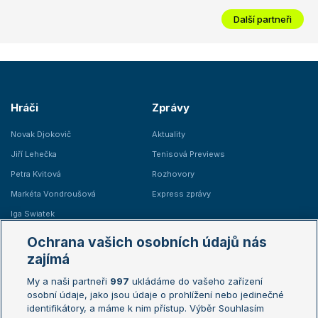
Další partneři
Hráči
Zprávy
Novak Djokovič
Aktuality
Jiří Lehečka
Tenisová Previews
Petra Kvitová
Rozhovory
Markéta Vondroušová
Express zprávy
Iga Swiatek
Marie Bouzková
Ochrana vašich osobních údajů nás
Žebříčky
Kalendář turnajů
zajímá
My a naši partneři
997
ukládáme do vašeho zařízení
Žebříček ATP (muži)
Australian Open
osobní údaje, jako jsou údaje o prohlížení nebo jedinečné
Žebříček WTA (ženy)
French Open
identifikátory, a máme k nim přístup. Výběr Souhlasím