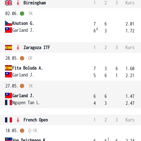
Birmingham
1
2
3
Kurs
02.06.
1K
Knutson G.
7
6
2.01
6
Garland J.
6
3
1.72
Zaragoza ITF
1
2
3
Kurs
28.05.
OF
Fita Boluda A.
7
3
6
1.60
Garland J.
5
6
1
2.21
27.05.
1K
Garland J.
6
6
1.47
Nguyen Tan L.
4
3
2.47
French Open
1
2
3
Kurs
18.05.
Q-1K
3
Von Deichmann K.
6
6
6
2.24