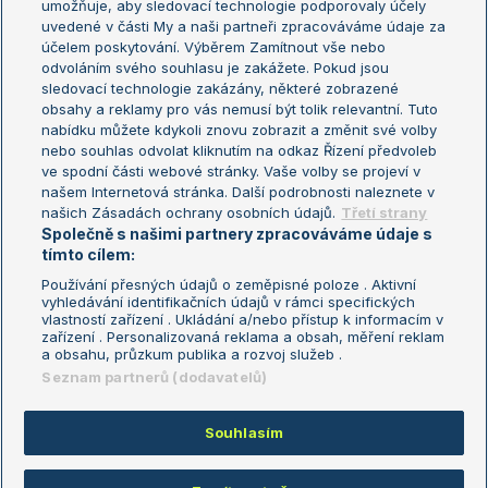
umožňuje, aby sledovací technologie podporovaly účely
Sázkařský žebříček
Wimbledon
uvedené v části My a naši partneři zpracováváme údaje za
US Open
účelem poskytování. Výběrem Zamítnout vše nebo
odvoláním svého souhlasu je zakážete. Pokud jsou
Turnaj mistrů
sledovací technologie zakázány, některé zobrazené
Turnaj mistryň
obsahy a reklamy pro vás nemusí být tolik relevantní. Tuto
Aktualní trendy
nabídku můžete kdykoli znovu zobrazit a změnit své volby
nebo souhlas odvolat kliknutím na odkaz Řízení předvoleb
ve spodní části webové stránky. Vaše volby se projeví v
Fotbalové přestupy
našem Internetová stránka. Další podrobnosti naleznete v
Livesport Daily
našich Zásadách ochrany osobních údajů.
Třetí strany
Společně s našimi partnery zpracováváme údaje s
LS Prague Open
tímto cílem:
Používání přesných údajů o zeměpisné poloze . Aktivní
vyhledávání identifikačních údajů v rámci specifických
vlastností zařízení . Ukládání a/nebo přístup k informacím v
Podmínky užití
Nastavení soukromí
zařízení . Personalizovaná reklama a obsah, měření reklam
GDPR a žurnalistika
Reklama
a obsahu, průzkum publika a rozvoj služeb .
Informace o zpracování osobních
Kontakt
Seznam partnerů (dodavatelů)
údajů
Tiráž
Souhlasím
Copyright © 2008-2026 TenisPortal.cz. Využíváme zpravodajství ČTK.