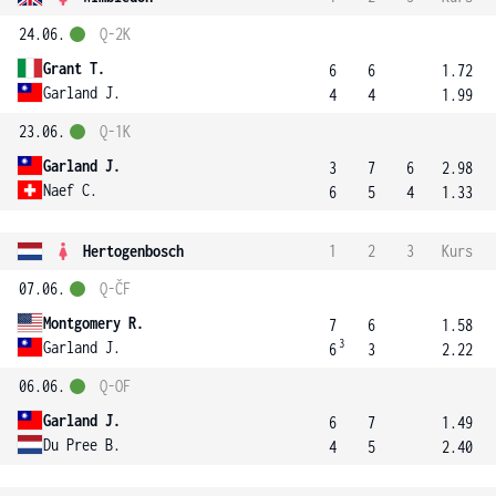
24.06.
Q-2K
Grant T.
6
6
1.72
Garland J.
4
4
1.99
23.06.
Q-1K
Garland J.
3
7
6
2.98
Naef C.
6
5
4
1.33
Hertogenbosch
1
2
3
Kurs
07.06.
Q-ČF
Montgomery R.
7
6
1.58
3
Garland J.
6
3
2.22
06.06.
Q-OF
Garland J.
6
7
1.49
Du Pree B.
4
5
2.40