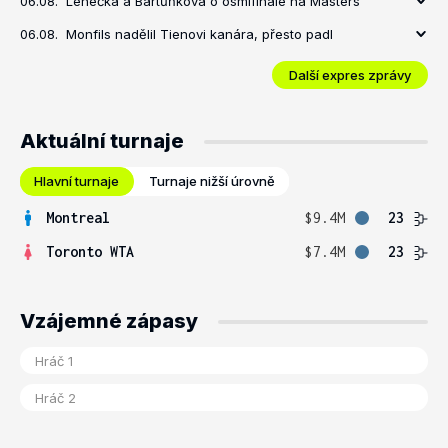
06.08.
Lehečka a Bartůňková o osmifinále na Masters
06.08.
Monfils nadělil Tienovi kanára, přesto padl
Další expres zprávy
Aktuální turnaje
Hlavní turnaje
Turnaje nižší úrovně
Montreal
$9.4M
23
Toronto WTA
$7.4M
23
Vzájemné zápasy