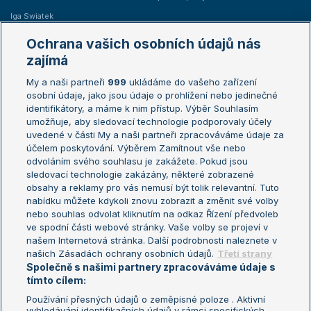
Iga Swiatek
Marie Bouzková
Ochrana vašich osobních údajů nás
Žebříčky
Kalendář turnajů
zajímá
My a naši partneři
999
ukládáme do vašeho zařízení
Žebříček ATP (muži)
Australian Open
osobní údaje, jako jsou údaje o prohlížení nebo jedinečné
Žebříček WTA (ženy)
French Open
identifikátory, a máme k nim přístup. Výběr Souhlasím
umožňuje, aby sledovací technologie podporovaly účely
Sázkařský žebříček
Wimbledon
uvedené v části My a naši partneři zpracováváme údaje za
US Open
účelem poskytování. Výběrem Zamítnout vše nebo
odvoláním svého souhlasu je zakážete. Pokud jsou
Turnaj mistrů
sledovací technologie zakázány, některé zobrazené
Turnaj mistryň
obsahy a reklamy pro vás nemusí být tolik relevantní. Tuto
Aktualní trendy
nabídku můžete kdykoli znovu zobrazit a změnit své volby
nebo souhlas odvolat kliknutím na odkaz Řízení předvoleb
ve spodní části webové stránky. Vaše volby se projeví v
Fotbalové přestupy
našem Internetová stránka. Další podrobnosti naleznete v
Livesport Daily
našich Zásadách ochrany osobních údajů.
Třetí strany
Společně s našimi partnery zpracováváme údaje s
LS Prague Open
tímto cílem:
Používání přesných údajů o zeměpisné poloze . Aktivní
vyhledávání identifikačních údajů v rámci specifických