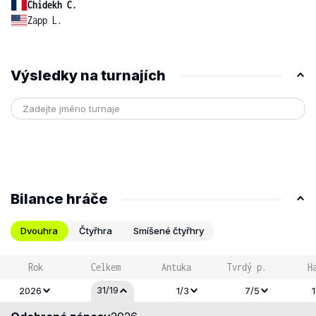
Chidekh C.
Zapp L.
Výsledky na turnajích
Bilance hráče
Dvouhra
Čtyřhra
Smíšené čtyřhry
Rok
Celkem
Antuka
Tvrdý p.
H
31/19
2026
1/3
7/5