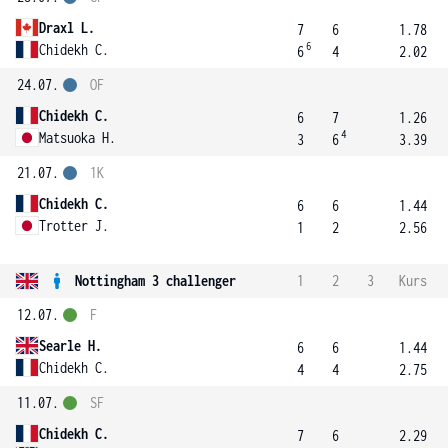
Draxl L.
7
6
1.78
6
Chidekh C.
6
4
2.02
24.07.
OF
Chidekh C.
6
7
1.26
4
Matsuoka H.
3
6
3.39
21.07.
1K
Chidekh C.
6
6
1.44
Trotter J.
1
2
2.56
Nottingham 3 challenger
1
2
3
Kurs
12.07.
F
Searle H.
6
6
1.44
Chidekh C.
4
4
2.75
11.07.
SF
Chidekh C.
7
6
2.29