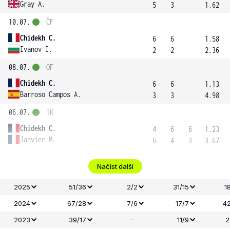
Gray A.
5
3
1.62
10.07.
ČF
Chidekh C.
6
6
1.58
Ivanov I.
2
2
2.36
08.07.
OF
Chidekh C.
6
6
1.13
Barroso Campos A.
3
3
4.98
06.07.
1K
Chidekh C.
4
6
6
1.23
Janvier M.
6
4
3
3.67
Načíst další
2025
51/36
2/2
31/15
1
2024
67/28
7/6
17/7
42
-
2023
39/17
11/9
2