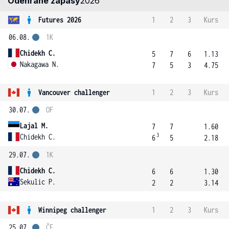
Odehrané zápasy
2026
Futures 2026
1
2
3
Kurs
06.08.
1K
Chidekh C.
5
7
6
1.13
Nakagawa N.
7
5
3
4.75
Vancouver challenger
1
2
3
Kurs
30.07.
OF
Lajal M.
7
7
1.60
3
Chidekh C.
6
5
2.18
29.07.
1K
Chidekh C.
6
6
1.30
Sekulic P.
2
2
3.14
Winnipeg challenger
1
2
3
Kurs
25.07.
ČF