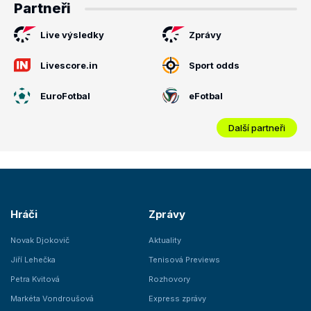
Partneři
Live výsledky
Zprávy
Livescore.in
Sport odds
EuroFotbal
eFotbal
Další partneři
Hráči
Zprávy
Novak Djokovič
Aktuality
Jiří Lehečka
Tenisová Previews
Petra Kvitová
Rozhovory
Markéta Vondroušová
Express zprávy