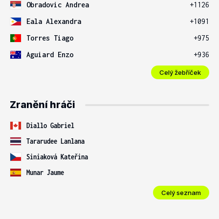
Obradovic Andrea
+1126
Eala Alexandra
+1091
Torres Tiago
+975
Aguiard Enzo
+936
Celý žebříček
Zranění hráči
Diallo Gabriel
Tararudee Lanlana
Siniaková Kateřina
Munar Jaume
Celý seznam