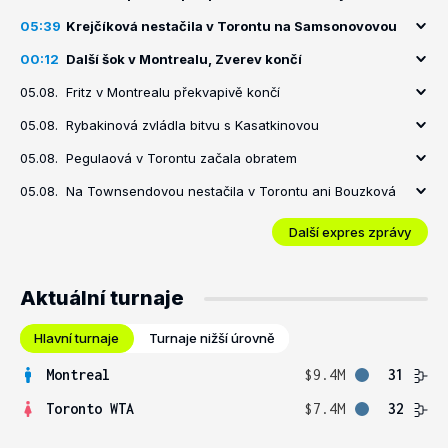
05:39
Krejčíková nestačila v Torontu na Samsonovovou
00:12
Další šok v Montrealu, Zverev končí
05.08.
Fritz v Montrealu překvapivě končí
05.08.
Rybakinová zvládla bitvu s Kasatkinovou
05.08.
Pegulaová v Torontu začala obratem
05.08.
Na Townsendovou nestačila v Torontu ani Bouzková
Další expres zprávy
Aktuální turnaje
Hlavní turnaje
Turnaje nižší úrovně
Montreal
$9.4M
31
Toronto WTA
$7.4M
32