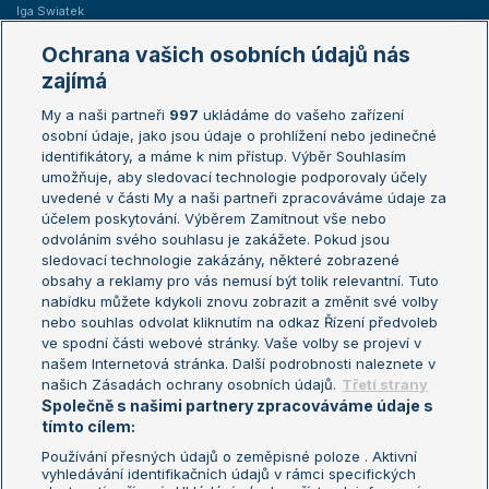
Iga Swiatek
Marie Bouzková
Ochrana vašich osobních údajů nás
Žebříčky
Kalendář turnajů
zajímá
My a naši partneři
997
ukládáme do vašeho zařízení
Žebříček ATP (muži)
Australian Open
osobní údaje, jako jsou údaje o prohlížení nebo jedinečné
Žebříček WTA (ženy)
French Open
identifikátory, a máme k nim přístup. Výběr Souhlasím
umožňuje, aby sledovací technologie podporovaly účely
Sázkařský žebříček
Wimbledon
uvedené v části My a naši partneři zpracováváme údaje za
US Open
účelem poskytování. Výběrem Zamítnout vše nebo
odvoláním svého souhlasu je zakážete. Pokud jsou
Turnaj mistrů
sledovací technologie zakázány, některé zobrazené
Turnaj mistryň
obsahy a reklamy pro vás nemusí být tolik relevantní. Tuto
Aktualní trendy
nabídku můžete kdykoli znovu zobrazit a změnit své volby
nebo souhlas odvolat kliknutím na odkaz Řízení předvoleb
ve spodní části webové stránky. Vaše volby se projeví v
Fotbalové přestupy
našem Internetová stránka. Další podrobnosti naleznete v
Livesport Daily
našich Zásadách ochrany osobních údajů.
Třetí strany
Společně s našimi partnery zpracováváme údaje s
LS Prague Open
tímto cílem:
Používání přesných údajů o zeměpisné poloze . Aktivní
vyhledávání identifikačních údajů v rámci specifických