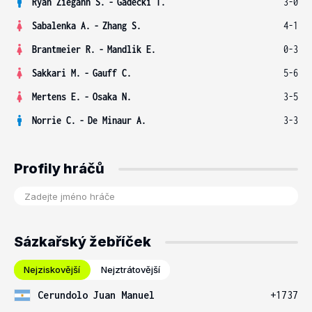
Ryan Ziegann S.
-
Gadecki T.
3-0
Sabalenka A.
-
Zhang S.
4-1
Brantmeier R.
-
Mandlik E.
0-3
Sakkari M.
-
Gauff C.
5-6
Mertens E.
-
Osaka N.
3-5
Norrie C.
-
De Minaur A.
3-3
Profily hráčů
Sázkařský žebříček
Nejziskovější
Nejztrátovější
Cerundolo Juan Manuel
+1737