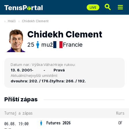
Hráči
Chidekh Clement
Chidekh Clement
25
muž
Francie
Datum nar.:
Výška:
Váha:
Hraje rukou:
13. 6. 2001
-
-
Pravá
Aktuální/nejvyšší umístění:
dvouhra: 202. / 176.
čtyřhra: 266. / 192.
Příští zápas
Turnaj a zápas
Kurs
Futures 2026
OF
06.08. 19:00