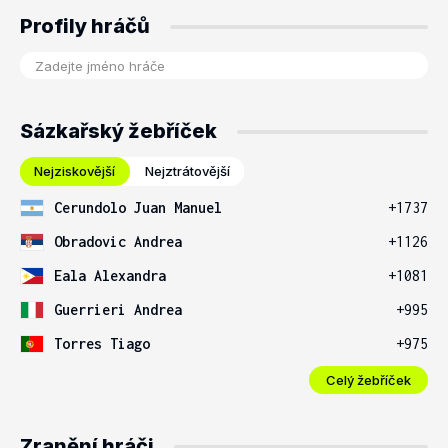
Profily hráčů
Sázkařský žebříček
Nejziskovější
Nejztrátovější
Cerundolo Juan Manuel
+1737
Obradovic Andrea
+1126
Eala Alexandra
+1081
Guerrieri Andrea
+995
Torres Tiago
+975
Celý žebříček
Zranění hráči