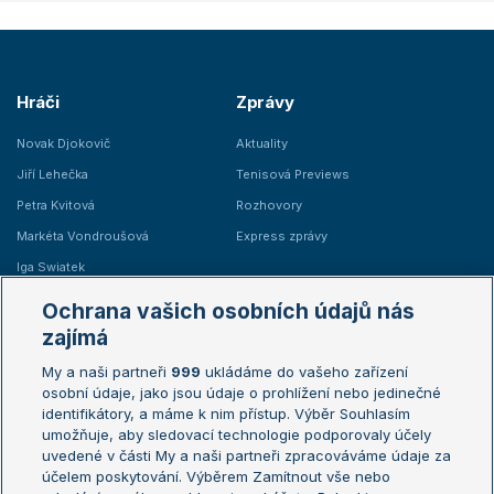
Hráči
Zprávy
Novak Djokovič
Aktuality
Jiří Lehečka
Tenisová Previews
Petra Kvitová
Rozhovory
Markéta Vondroušová
Express zprávy
Iga Swiatek
Marie Bouzková
Ochrana vašich osobních údajů nás
Žebříčky
Kalendář turnajů
zajímá
My a naši partneři
999
ukládáme do vašeho zařízení
Žebříček ATP (muži)
Australian Open
osobní údaje, jako jsou údaje o prohlížení nebo jedinečné
Žebříček WTA (ženy)
French Open
identifikátory, a máme k nim přístup. Výběr Souhlasím
umožňuje, aby sledovací technologie podporovaly účely
Sázkařský žebříček
Wimbledon
uvedené v části My a naši partneři zpracováváme údaje za
US Open
účelem poskytování. Výběrem Zamítnout vše nebo