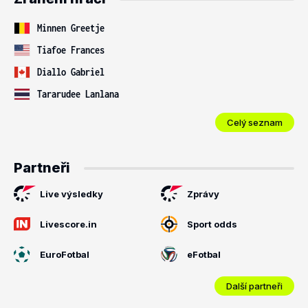
Minnen Greetje
Tiafoe Frances
Diallo Gabriel
Tararudee Lanlana
Celý seznam
Partneři
Live výsledky
Zprávy
Livescore.in
Sport odds
EuroFotbal
eFotbal
Další partneři