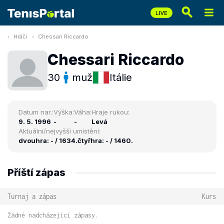
Hráči
Chessari Riccardo
Chessari Riccardo
30
muž
Itálie
Datum nar.:
Výška:
Váha:
Hraje rukou:
9. 5. 1996
-
-
Levá
Aktuální/nejvyšší umístění:
dvouhra: - / 1634.
čtyřhra: - / 1460.
Příští zápas
Turnaj a zápas
Kurs
Žádné nadcházející zápasy.