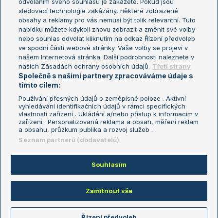
odvoláním svého souhlasu je zakážete. Pokud jsou
Turnaj mistrů
sledovací technologie zakázány, některé zobrazené
Turnaj mistryň
obsahy a reklamy pro vás nemusí být tolik relevantní. Tuto
Aktualní trendy
nabídku můžete kdykoli znovu zobrazit a změnit své volby
nebo souhlas odvolat kliknutím na odkaz Řízení předvoleb
ve spodní části webové stránky. Vaše volby se projeví v
Fotbalové přestupy
našem Internetová stránka. Další podrobnosti naleznete v
Livesport Daily
našich Zásadách ochrany osobních údajů.
Třetí strany
Společně s našimi partnery zpracováváme údaje s
LS Prague Open
tímto cílem:
Používání přesných údajů o zeměpisné poloze . Aktivní
vyhledávání identifikačních údajů v rámci specifických
vlastností zařízení . Ukládání a/nebo přístup k informacím v
Podmínky užití
Nastavení soukromí
zařízení . Personalizovaná reklama a obsah, měření reklam
GDPR a žurnalistika
Reklama
a obsahu, průzkum publika a rozvoj služeb .
Informace o zpracování osobních
Kontakt
Seznam partnerů (dodavatelů)
údajů
Tiráž
Souhlasím
Copyright © 2008-2026 TenisPortal.cz. Využíváme zpravodajství ČTK.
Zamítnout vše
Řízení předvoleb