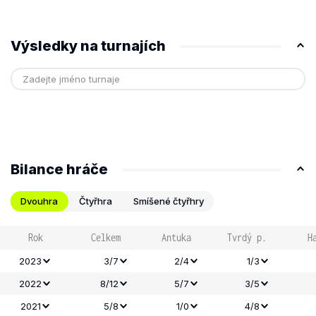
Výsledky na turnajích
Bilance hráče
Dvouhra
Čtyřhra
Smíšené čtyřhry
Rok
Celkem
Antuka
Tvrdý p.
H
2023
3/7
2/4
1/3
2022
8/12
5/7
3/5
2021
5/8
1/0
4/8