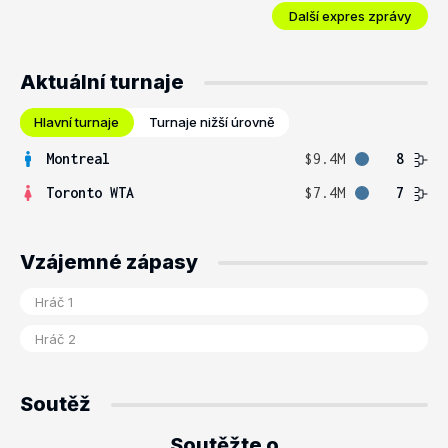
Další expres zprávy
Aktuální turnaje
Hlavní turnaje
Turnaje nižší úrovně
Montreal
$9.4M
8
Toronto WTA
$7.4M
7
Vzájemné zápasy
Soutěž
Soutěžte o