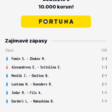
10.000 korun!
Zajímavé zápasy
Zápas
H2H
Fomin S.
-
Zhukov M.
2-3
Alexandrova E.
-
Svitolina E.
1-3
Menšík J.
-
Shelton B.
2-1
Lootsma N.
-
Koenders R.
2-1
Jodar R.
-
Fils A.
1-1
Darderi L.
-
Nakashima B.
1-1