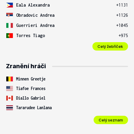
Eala Alexandra
+1131
Obradovic Andrea
+1126
Guerrieri Andrea
+1045
Torres Tiago
+975
Celý žebříček
Zranění hráči
Minnen Greetje
Tiafoe Frances
Diallo Gabriel
Tararudee Lanlana
Celý seznam