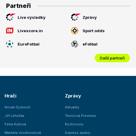
Partneři
Live výsledky
Zprávy
Livescore.in
Sport odds
EuroFotbal
eFotbal
Další partneři
Hráči
Zprávy
Novak Djokovič
Aktuality
Jiří Lehečka
Tenisová Previews
Petra Kvitová
Rozhovory
Markéta Vondroušová
Express zprávy