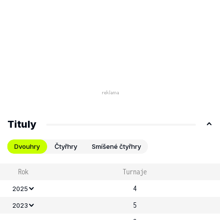
Tituly
Dvouhry
Čtyřhry
Smíšené čtyřhry
Rok
Turnaje
4
2025
5
2023