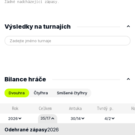
Žádné nadcházející zápasy.
Výsledky na turnajích
Bilance hráče
Dvouhra
Čtyřhra
Smíšené čtyřhry
Rok
Celkem
Antuka
Tvrdý p.
H
35/17
2026
30/14
4/2
Odehrané zápasy
2026