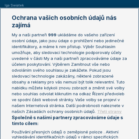
Iga Swiatek
Marie Bouzková
Ochrana vašich osobních údajů nás
Žebříčky
Kalendář turnajů
zajímá
My a naši partneři
999
ukládáme do vašeho zařízení
Žebříček ATP (muži)
Australian Open
osobní údaje, jako jsou údaje o prohlížení nebo jedinečné
Žebříček WTA (ženy)
French Open
identifikátory, a máme k nim přístup. Výběr Souhlasím
umožňuje, aby sledovací technologie podporovaly účely
Sázkařský žebříček
Wimbledon
uvedené v části My a naši partneři zpracováváme údaje za
US Open
účelem poskytování. Výběrem Zamítnout vše nebo
odvoláním svého souhlasu je zakážete. Pokud jsou
Turnaj mistrů
sledovací technologie zakázány, některé zobrazené
Turnaj mistryň
obsahy a reklamy pro vás nemusí být tolik relevantní. Tuto
Aktualní trendy
nabídku můžete kdykoli znovu zobrazit a změnit své volby
nebo souhlas odvolat kliknutím na odkaz Řízení předvoleb
ve spodní části webové stránky. Vaše volby se projeví v
Fotbalové přestupy
našem Internetová stránka. Další podrobnosti naleznete v
Livesport Daily
našich Zásadách ochrany osobních údajů.
Třetí strany
Společně s našimi partnery zpracováváme údaje s
LS Prague Open
tímto cílem:
Používání přesných údajů o zeměpisné poloze . Aktivní
vyhledávání identifikačních údajů v rámci specifických