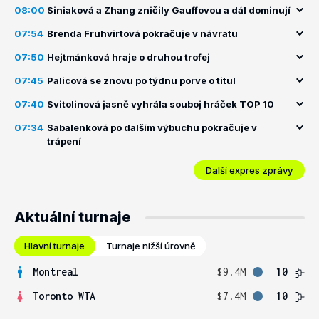
08:00
Siniaková a Zhang zničily Gauffovou a dál dominují
07:54
Brenda Fruhvirtová pokračuje v návratu
07:50
Hejtmánková hraje o druhou trofej
07:45
Palicová se znovu po týdnu porve o titul
07:40
Svitolinová jasně vyhrála souboj hráček TOP 10
07:34
Sabalenková po dalším výbuchu pokračuje v
trápení
Další expres zprávy
Aktuální turnaje
Hlavní turnaje
Turnaje nižší úrovně
Montreal
$9.4M
10
Toronto WTA
$7.4M
10