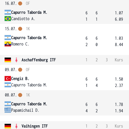
16.07.
OF
Capurro Taborda M.
6
6
1.07
Candiotto A.
1
1
6.09
15.07.
1K
Capurro Taborda M.
6
6
1.03
Romero C.
2
0
8.44
Aschaffenburg ITF
1
2
3
Kurs
09.07.
OF
Cengiz B.
6
6
1.50
Capurro Taborda M.
1
4
2.37
08.07.
1K
Capurro Taborda M.
6
6
1.78
Papamichail D.
4
2
1.94
Vaihingen ITF
1
2
3
Kurs