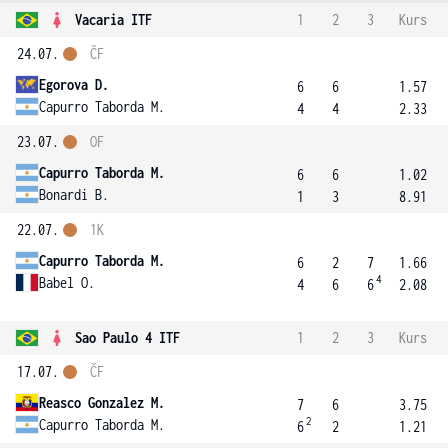
Vacaria ITF
1
2
3
Kurs
24.07.
ČF
Egorova D.
6
6
1.57
Capurro Taborda M.
4
4
2.33
23.07.
OF
Capurro Taborda M.
6
6
1.02
Bonardi B.
1
3
8.91
22.07.
1K
Capurro Taborda M.
6
2
7
1.66
4
Babel O.
4
6
6
2.08
Sao Paulo 4 ITF
1
2
3
Kurs
17.07.
ČF
Reasco Gonzalez M.
7
6
3.75
2
Capurro Taborda M.
6
2
1.21