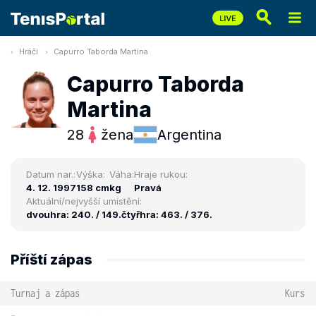
Hráči
Capurro Taborda Martina
Capurro Taborda
Martina
28
žena
Argentina
Datum nar.:
Výška:
Váha:
Hraje rukou:
4. 12. 1997
158 cm
kg
Pravá
Aktuální/nejvyšší umístění:
dvouhra: 240. / 149.
čtyřhra: 463. / 376.
Příští zápas
Turnaj a zápas
Kurs