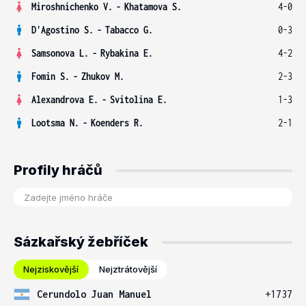
Miroshnichenko V.
-
Khatamova S.
4-0
D'Agostino S.
-
Tabacco G.
0-3
Samsonova L.
-
Rybakina E.
4-2
Fomin S.
-
Zhukov M.
2-3
Alexandrova E.
-
Svitolina E.
1-3
Lootsma N.
-
Koenders R.
2-1
Profily hráčů
Sázkařský žebříček
Nejziskovější
Nejztrátovější
Cerundolo Juan Manuel
+1737