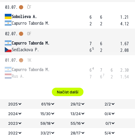
03.07.
ČF
Sobolieva A.
6
6
1.21
Capurro Taborda M.
2
2
4.12
02.07.
OF
Capurro Taborda M.
7
6
1.67
5
Sedlackova P.
6
2
2.08
01.07.
1K
4
Capurro Taborda M.
6
7
6
2.30
7
Rus A.
7
6
2
1.54
Načíst další
2025
61/19
29/12
2/2
2024
15/30
13/24
0/4
2023
59/18
55/16
0/1
2022
33/21
28/17
5/4