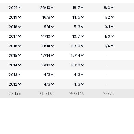
2021
26/10
18/7
8/3
2019
16/8
14/5
1/2
2018
5/4
5/3
0/1
2017
14/10
10/7
4/3
2016
11/14
10/10
1/4
-
2015
17/14
17/14
-
2014
16/10
16/10
-
2013
4/3
4/3
-
2012
4/3
4/3
Celkem
316/181
253/145
25/26