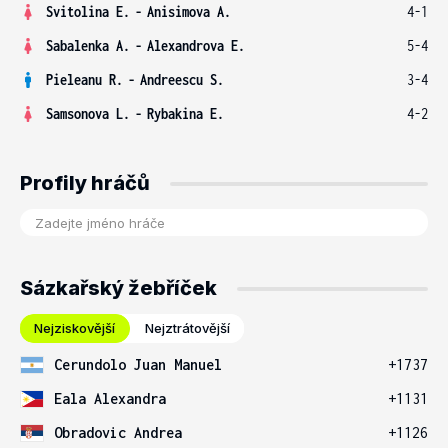
Svitolina E.
-
Anisimova A.
4-1
Sabalenka A.
-
Alexandrova E.
5-4
Pieleanu R.
-
Andreescu S.
3-4
Samsonova L.
-
Rybakina E.
4-2
Profily hráčů
Sázkařský žebříček
Nejziskovější
Nejztrátovější
Cerundolo Juan Manuel
+1737
Eala Alexandra
+1131
Obradovic Andrea
+1126