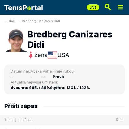
Hráči
Bredberg Canizares Didi
Bredberg Canizares
Didi
žena
USA
Datum nar.:
Výška:
Váha:
Hraje rukou:
-
-
-
Pravá
Aktuální/nejvyšší umístění:
dvouhra: 965. / 889.
čtyřhra: 1301. / 1228.
Příští zápas
Turnaj a zápas
Kurs