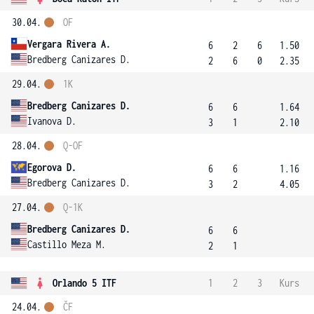
30.04.
OF
Vergara Rivera A.
6
2
6
1.50
Bredberg Canizares D.
2
6
0
2.35
29.04.
1K
Bredberg Canizares D.
6
6
1.64
Ivanova D.
3
1
2.10
28.04.
Q-OF
Egorova D.
6
6
1.16
Bredberg Canizares D.
3
2
4.05
27.04.
Q-1K
Bredberg Canizares D.
6
6
Castillo Meza M.
2
1
Orlando 5 ITF
1
2
3
Kurs
24.04.
ČF