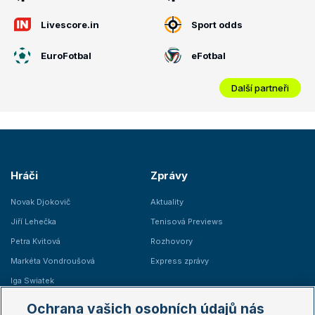
Livescore.in
Sport odds
EuroFotbal
eFotbal
Další partneři
Hráči
Zprávy
Novak Djokovič
Aktuality
Jiří Lehečka
Tenisová Previews
Petra Kvitová
Rozhovory
Markéta Vondroušová
Express zprávy
Iga Swiatek
Marie Bouzková
Ochrana vašich osobních údajů nás