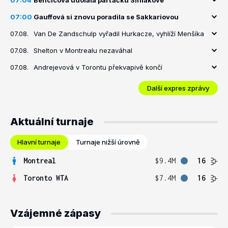
07:04
Bencicová udolala parťačku Siniakové
07:00
Gauffová si znovu poradila se Sakkariovou
07.08.
Van De Zandschulp vyřadil Hurkacze, vyhlíží Menšíka
07.08.
Shelton v Montrealu nezaváhal
07.08.
Andrejevová v Torontu překvapivě končí
Další expres zprávy
Aktuální turnaje
Hlavní turnaje
Turnaje nižší úrovně
Montreal
$9.4M
16
Toronto WTA
$7.4M
16
Vzájemné zápasy