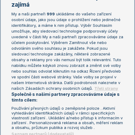
Žebříčky
Kalendář turnajů
zajímá
My a naši partneři
999
ukládáme do vašeho zařízení
Žebříček ATP (muži)
Australian Open
osobní údaje, jako jsou údaje o prohlížení nebo jedinečné
Žebříček WTA (ženy)
French Open
identifikátory, a máme k nim přístup. Výběr Souhlasím
umožňuje, aby sledovací technologie podporovaly účely
Sázkařský žebříček
Wimbledon
uvedené v části My a naši partneři zpracováváme údaje za
US Open
účelem poskytování. Výběrem Zamítnout vše nebo
odvoláním svého souhlasu je zakážete. Pokud jsou
Turnaj mistrů
sledovací technologie zakázány, některé zobrazené
Turnaj mistryň
obsahy a reklamy pro vás nemusí být tolik relevantní. Tuto
Aktualní trendy
nabídku můžete kdykoli znovu zobrazit a změnit své volby
nebo souhlas odvolat kliknutím na odkaz Řízení předvoleb
ve spodní části webové stránky. Vaše volby se projeví v
Fotbalové přestupy
našem Internetová stránka. Další podrobnosti naleznete v
Livesport Daily
našich Zásadách ochrany osobních údajů.
Třetí strany
Společně s našimi partnery zpracováváme údaje s
LS Prague Open
tímto cílem:
Používání přesných údajů o zeměpisné poloze . Aktivní
vyhledávání identifikačních údajů v rámci specifických
vlastností zařízení . Ukládání a/nebo přístup k informacím v
Podmínky užití
Nastavení soukromí
zařízení . Personalizovaná reklama a obsah, měření reklam
GDPR a žurnalistika
Reklama
a obsahu, průzkum publika a rozvoj služeb .
Informace o zpracování osobních
Kontakt
Seznam partnerů (dodavatelů)
údajů