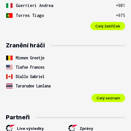
Guerrieri Andrea
+981
Torres Tiago
+975
Celý žebříček
Zranění hráči
Minnen Greetje
Tiafoe Frances
Diallo Gabriel
Tararudee Lanlana
Celý seznam
Partneři
Live výsledky
Zprávy