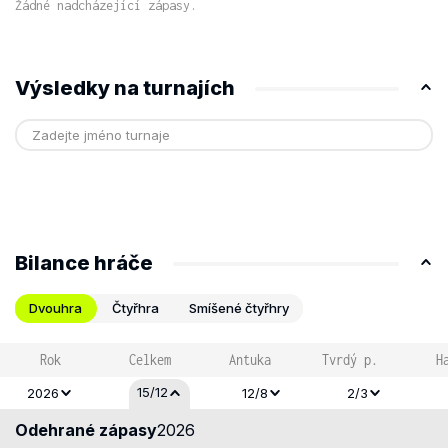
Žádné nadcházející zápasy.
Výsledky na turnajích
Bilance hráče
Dvouhra
Čtyřhra
Smíšené čtyřhry
Rok
Celkem
Antuka
Tvrdý p.
H
15/12
2026
12/8
2/3
Odehrané zápasy
2026