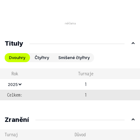
Tituly
Dvouhry
Čtyřhry
Smíšené čtyřhry
Rok
Turnaje
1
2025
Celkem:
1
Zranění
Turnaj
Důvod