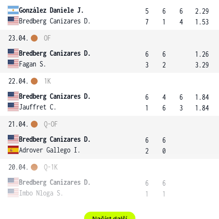
González Daniele J.
5
6
6
2.29
Bredberg Canizares D.
7
1
4
1.53
23.04.
OF
Bredberg Canizares D.
6
6
1.26
Fagan S.
3
2
3.29
22.04.
1K
Bredberg Canizares D.
6
4
6
1.84
Jauffret C.
1
6
3
1.84
21.04.
Q-OF
Bredberg Canizares D.
6
6
Adrover Gallego I.
2
0
20.04.
Q-1K
Bredberg Canizares D.
6
6
Imbo Nloga S.
1
1
Načíst další