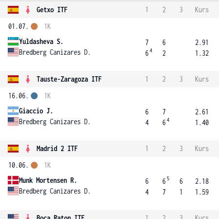
Getxo ITF
1
2
3
Kurs
01.07.
1K
Yuldasheva S.
7
6
2.91
4
Bredberg Canizares D.
6
2
1.32
Tauste-Zaragoza ITF
1
2
3
Kurs
16.06.
1K
Giaccio J.
6
7
2.61
4
Bredberg Canizares D.
4
6
1.40
Madrid 2 ITF
1
2
3
Kurs
10.06.
1K
5
Munk Mortensen R.
6
6
6
2.18
Bredberg Canizares D.
4
7
1
1.59
Boca Raton ITF
1
2
3
Kurs