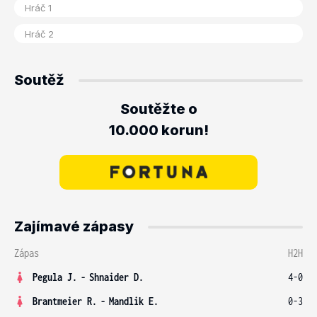
Soutěž
Soutěžte o
10.000 korun!
Zajímavé zápasy
Zápas
H2H
Pegula J.
-
Shnaider D.
4-0
Brantmeier R.
-
Mandlik E.
0-3