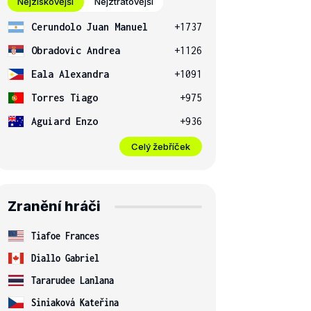
Nejziskovější
Nejztrátovější
Cerundolo Juan Manuel
+1737
Obradovic Andrea
+1126
Eala Alexandra
+1091
Torres Tiago
+975
Aguiard Enzo
+936
Celý žebříček
Zranění hráči
Tiafoe Frances
Diallo Gabriel
Tararudee Lanlana
Siniaková Kateřina