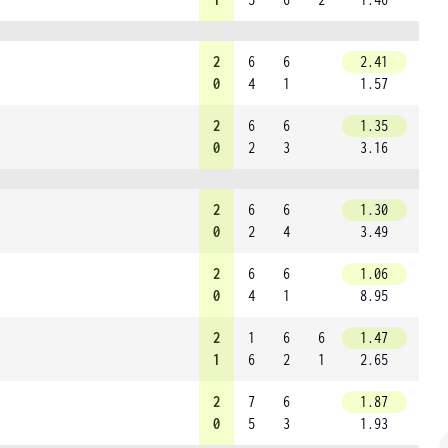
2
6
6
2.41
0
4
1
1.57
2
6
6
1.35
0
2
3
3.16
2
6
6
1.30
0
2
4
3.49
2
6
6
1.06
0
4
1
8.95
2
1
6
6
1.47
1
6
2
1
2.65
2
7
6
1.87
0
5
3
1.93