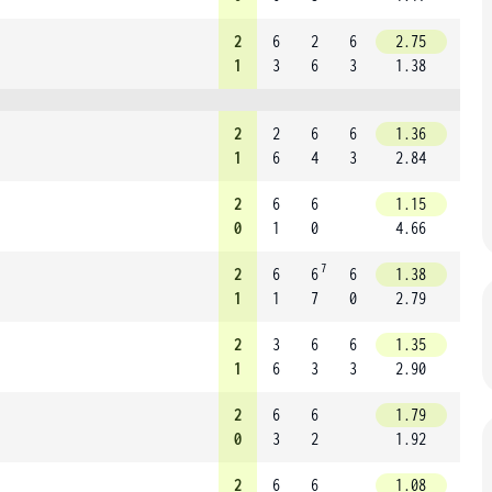
2
6
2
6
2.75
1
3
6
3
1.38
2
2
6
6
1.36
1
6
4
3
2.84
2
6
6
1.15
0
1
0
4.66
7
2
6
6
6
1.38
1
1
7
0
2.79
2
3
6
6
1.35
1
6
3
3
2.90
2
6
6
1.79
0
3
2
1.92
2
6
6
1.08