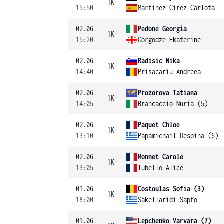
1K
15:50
Martinez Cirez Carlota
02.06.
Pedone Georgia
1K
15:20
Gorgodze Ekaterine
02.06.
Radisic Nika
1K
14:40
Prisacariu Andreea
02.06.
Prozorova Tatiana
1K
14:05
Brancaccio Nuria (5)
02.06.
Paquet Chloe
1K
13:10
Papamichail Despina (6)
02.06.
Monnet Carole
1K
13:05
Tubello Alice
01.06.
Costoulas Sofia (3)
1K
18:00
Sakellaridi Sapfo
01.06.
Lepchenko Varvara (7)