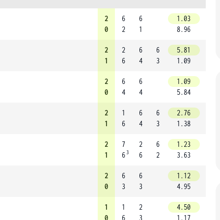
2
6
6
1.03
0
2
1
8.96
2
2
6
6
5.81
1
6
4
3
1.09
2
6
6
1.09
0
4
4
5.84
2
1
6
6
2.76
1
6
4
3
1.38
2
7
2
6
1.23
3
1
6
6
2
3.63
2
6
6
1.12
0
3
3
4.95
1
1
2
4.50
0
6
3
1.17