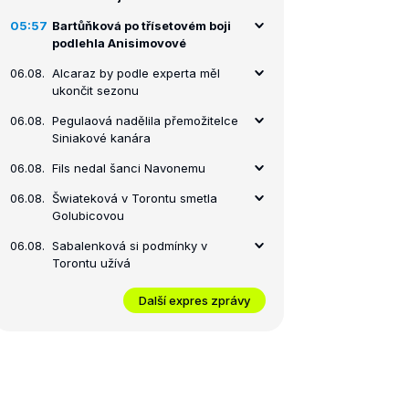
05:57
Bartůňková po třísetovém boji
podlehla Anisimovové
06.08.
Alcaraz by podle experta měl
ukončit sezonu
06.08.
Pegulaová nadělila přemožitelce
Siniakové kanára
06.08.
Fils nedal šanci Navonemu
06.08.
Šwiateková v Torontu smetla
Golubicovou
06.08.
Sabalenková si podmínky v
Torontu užívá
Další expres zprávy