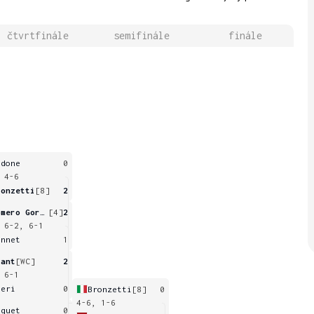
čtvrtfinále
semifinále
finále
edone
0
 4-6
ronzetti
[8]
2
Romero Gormaz
[4]
2
 6-2, 6-1
onnet
1
rant
[WC]
2
 6-1
ieri
0
Bronzetti
[8]
0
4-6, 1-6
aquet
0