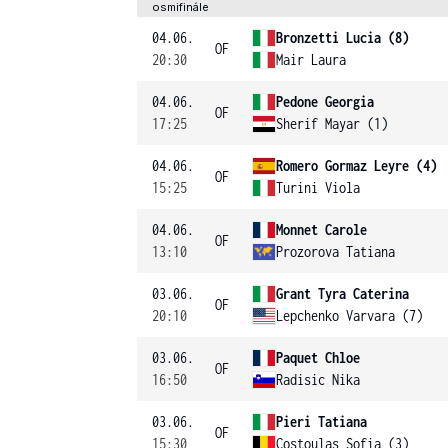
osmifinále
04.06.
Bronzetti Lucia (8)
OF
20:30
Mair Laura
04.06.
Pedone Georgia
OF
17:25
Sherif Mayar (1)
04.06.
Romero Gormaz Leyre (4)
OF
15:25
Turini Viola
04.06.
Monnet Carole
OF
13:10
Prozorova Tatiana
03.06.
Grant Tyra Caterina
OF
20:10
Lepchenko Varvara (7)
03.06.
Paquet Chloe
OF
16:50
Radisic Nika
03.06.
Pieri Tatiana
OF
15:30
Costoulas Sofia (3)