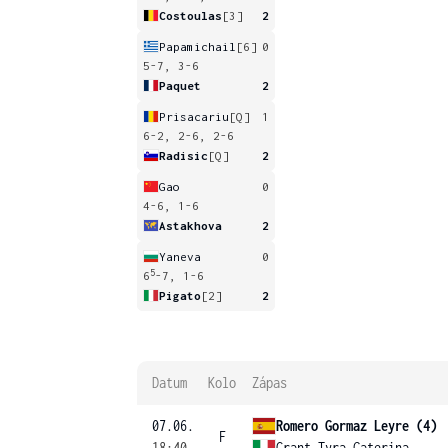
Costoulas
[3]
2
Papamichail
[6]
0
5-7, 3-6
Paquet
2
Prisacariu
[Q]
1
6-2, 2-6, 2-6
Radisic
[Q]
2
Gao
0
4-6, 1-6
Astakhova
2
Yaneva
0
5
6
-7, 1-6
Pigato
[2]
2
Datum
Kolo
Zápas
07.06.
Romero Gormaz Leyre (4)
F
18:40
Grant Tyra Caterina