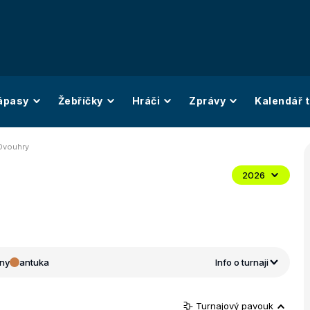
ápasy
Žebříčky
Hráči
Zprávy
Kalendář t
 Dvouhry
2026
ny
antuka
Info o turnaji
Turnajový pavouk