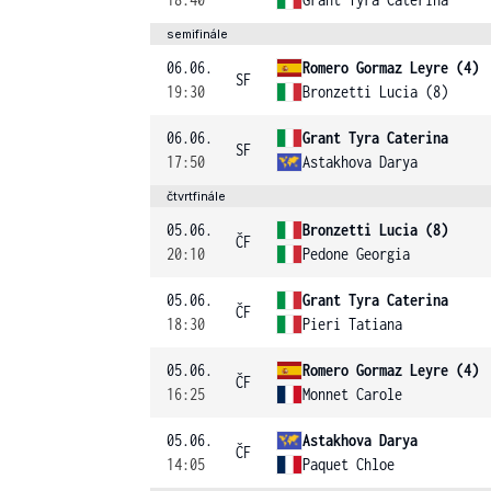
semifinále
06.06.
Romero Gormaz Leyre (4)
SF
19:30
Bronzetti Lucia (8)
06.06.
Grant Tyra Caterina
SF
17:50
Astakhova Darya
čtvrtfinále
05.06.
Bronzetti Lucia (8)
ČF
20:10
Pedone Georgia
05.06.
Grant Tyra Caterina
ČF
18:30
Pieri Tatiana
05.06.
Romero Gormaz Leyre (4)
ČF
16:25
Monnet Carole
05.06.
Astakhova Darya
ČF
14:05
Paquet Chloe