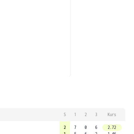
S
1
2
3
Kurs
2
7
0
6
2.72
1
5
6
2
1.46