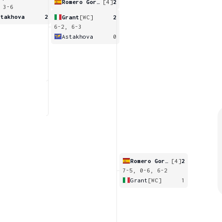
Romero Gormaz
[4]
2
 3-6
stakhova
2
Grant
[WC]
2
6-2, 6-3
Astakhova
0
Romero Gormaz
[4]
2
7-5, 0-6, 6-2
Grant
[WC]
1