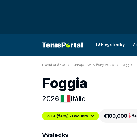
LIVE výsledky
Z
Hlavní stránka
Turnaje - WTA ženy 2026
Foggia -
Foggia
2026
Itálie
€100,000
WTA (ženy) - Dvouhry
že
Výsledky