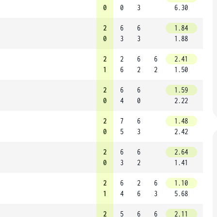
0
0
3
6.30
2
6
6
1.84
0
3
3
1.88
2
2
6
6
2.41
1
6
2
2
1.50
2
6
6
1.59
0
4
0
2.22
2
7
6
1.48
0
5
3
2.42
2
6
6
2.64
0
3
2
1.41
2
6
2
6
1.10
1
4
6
3
5.68
2
5
6
6
2.11