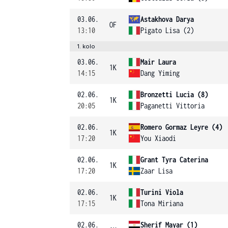
03.06.
Astakhova Darya
OF
13:10
Pigato Lisa (2)
1. kolo
03.06.
Mair Laura
1K
14:15
Dang Yiming
02.06.
Bronzetti Lucia (8)
1K
20:05
Paganetti Vittoria
02.06.
Romero Gormaz Leyre (4)
1K
17:20
You Xiaodi
02.06.
Grant Tyra Caterina
1K
17:20
Zaar Lisa
02.06.
Turini Viola
1K
17:15
Tona Miriana
02.06.
Sherif Mayar (1)