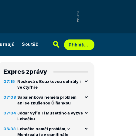
urnajů
Soutěž
Přihlášení
Expres zprávy
07:15
Nosková s Bouzkovou dohrály i
ve čtyřhře
07:08
Sabalenková neměla problém
ani se zkušenou Číňankou
07:04
Jódar vyřídil i Musettiho a vyzve
Lehečku
06:33
Lehečka neměl problém, v
Montrealu je v osmifinále