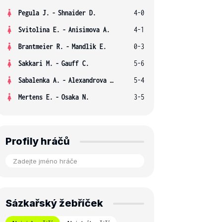
Pegula J.
-
Shnaider D.
4-0
Svitolina E.
-
Anisimova A.
4-1
Brantmeier R.
-
Mandlik E.
0-3
Sakkari M.
-
Gauff C.
5-6
Sabalenka A.
-
Alexandrova E.
5-4
Mertens E.
-
Osaka N.
3-5
Profily hráčů
Sázkařský žebříček