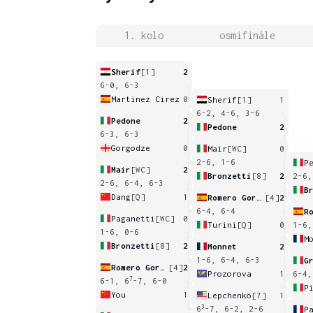
1. kolo
osmifinále
Sherif
[1]
2
6-0, 6-3
Martinez Cirez
0
Sherif
[1]
1
6-2, 4-6, 3-6
Pedone
2
Pedone
2
6-3, 6-3
Gorgodze
0
Mair
[WC]
0
2-6, 1-6
P
Mair
[WC]
2
Bronzetti
[8]
2
2-6,
2-6, 6-4, 6-3
B
Dang
[Q]
1
Romero Gormaz
[4]
2
6-4, 6-4
Paganetti
[WC]
0
Turini
[Q]
0
1-6,
1-6, 0-6
M
Bronzetti
[8]
2
Monnet
2
1-6, 6-4, 6-3
G
Romero Gormaz
[4]
2
Prozorova
1
6-4,
7
6-1, 6
-7, 6-0
P
You
1
Lepchenko
[7]
1
3
6
-7, 6-2, 2-6
P