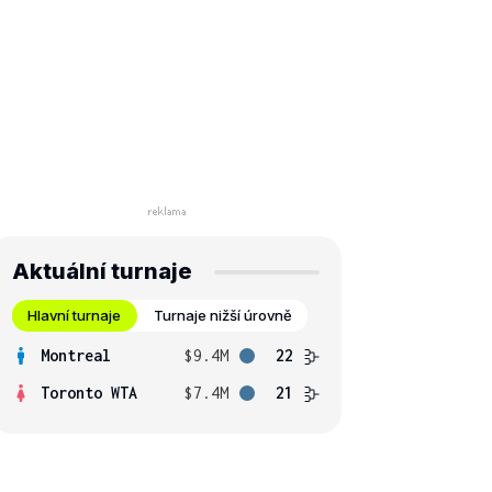
Aktuální turnaje
Hlavní turnaje
Turnaje nižší úrovně
Montreal
$9.4M
22
Toronto WTA
$7.4M
21