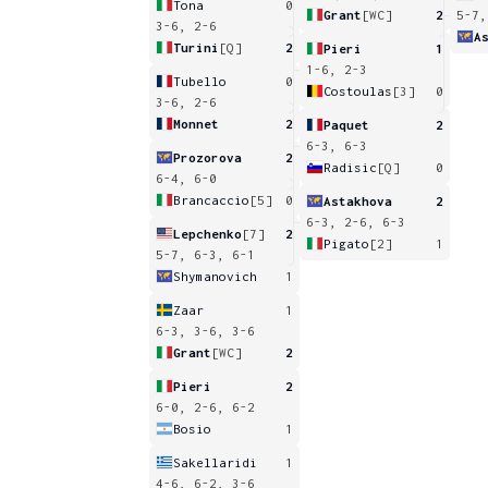
Tona
0
Grant
[WC]
2
5-7,
3-6, 2-6
A
Turini
[Q]
2
Pieri
1
1-6, 2-3
Tubello
0
Costoulas
[3]
0
3-6, 2-6
Monnet
2
Paquet
2
6-3, 6-3
Prozorova
2
Radisic
[Q]
0
6-4, 6-0
Brancaccio
[5]
0
Astakhova
2
6-3, 2-6, 6-3
Lepchenko
[7]
2
Pigato
[2]
1
5-7, 6-3, 6-1
Shymanovich
1
Zaar
1
6-3, 3-6, 3-6
Grant
[WC]
2
Pieri
2
6-0, 2-6, 6-2
Bosio
1
Sakellaridi
1
4-6, 6-2, 3-6