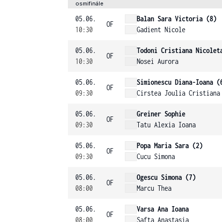
osmifinále
05.06.
Balan Sara Victoria (8)
OF
10:30
Gadient Nicole
05.06.
Todoni Cristiana Nicolet
OF
10:30
Nosei Aurora
05.06.
Simionescu Diana-Ioana (
OF
09:30
Cirstea Joulia Cristiana
05.06.
Greiner Sophie
OF
09:30
Tatu Alexia Ioana
05.06.
Popa Maria Sara (2)
OF
09:30
Cucu Simona
05.06.
Ogescu Simona (7)
OF
08:00
Marcu Thea
05.06.
Varsa Ana Ioana
OF
08:00
Safta Anastasia