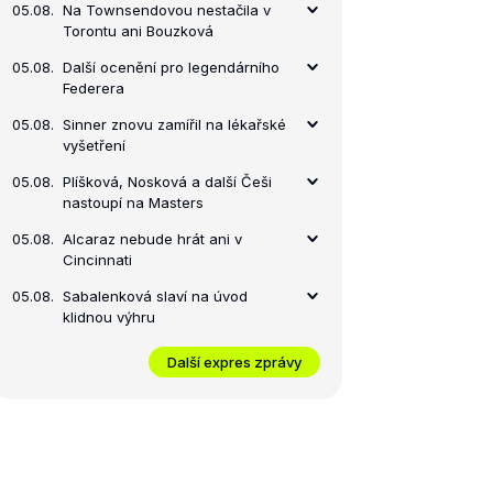
05.08.
Na Townsendovou nestačila v
Torontu ani Bouzková
05.08.
Další ocenění pro legendárního
Federera
05.08.
Sinner znovu zamířil na lékařské
vyšetření
05.08.
Plíšková, Nosková a další Češi
nastoupí na Masters
05.08.
Alcaraz nebude hrát ani v
Cincinnati
05.08.
Sabalenková slaví na úvod
klidnou výhru
Další expres zprávy