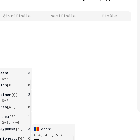
čtvrtfinále
semifinále
finále
odoni
2
 6-2
alan
[8]
0
reiner
[Q]
2
 6-2
arsa
[WC]
0
gescu
[7]
1
 2-6, 4-6
esypchuk
[3]
2
Todoni
1
6-4, 4-6, 5-7
imionescu
[6]
0