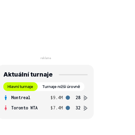
Aktuální turnaje
Hlavní turnaje
Turnaje nižší úrovně
Montreal
$9.4M
28
Toronto WTA
$7.4M
32