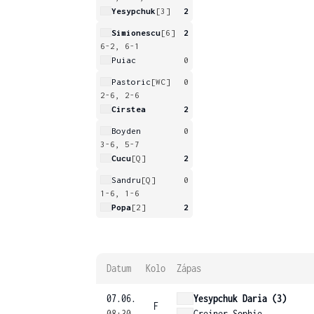
Yesypchuk
[3]
2
Simionescu
[6]
2
6-2, 6-1
Puiac
0
Pastoric
[WC]
0
2-6, 2-6
Cirstea
2
Boyden
0
3-6, 5-7
Cucu
[Q]
2
Sandru
[Q]
0
1-6, 1-6
Popa
[2]
2
Datum
Kolo
Zápas
07.06.
Yesypchuk Daria (3)
F
08:30
Greiner Sophie