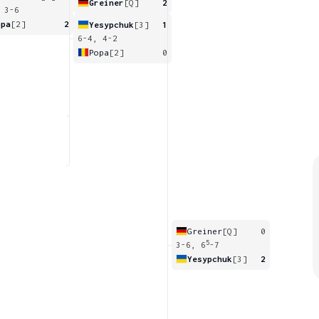
Greiner
[Q]
2
 3-6
opa
[2]
2
Yesypchuk
[3]
1
6-4, 4-2
Popa
[2]
0
Greiner
[Q]
0
5
3-6, 6
-7
Yesypchuk
[3]
2