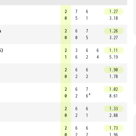
2
7
6
1.27
0
5
1
3.18
a
2
6
7
1.26
0
0
5
3.27
6)
2
3
6
6
1.11
1
6
2
4
5.19
2
6
6
1.90
0
2
2
1.78
2
6
7
1.02
4
0
2
6
8.61
2
6
6
1.33
0
2
1
2.88
2
6
6
1.73
0
2
2
1.96