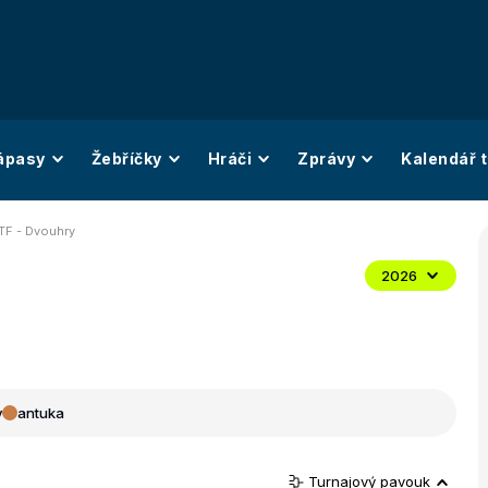
ápasy
Žebříčky
Hráči
Zprávy
Kalendář t
TF - Dvouhry
2026
y
antuka
Turnajový pavouk