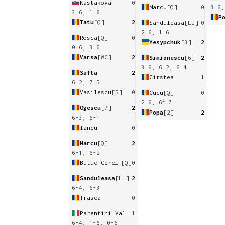
Kastakova
0
Marcu
[Q]
0
3-6,
3-6, 1-6
P
Tatu
[Q]
2
Sanduleasa
[LL]
0
2-6, 1-6
Rosca
[Q]
0
Yesypchuk
[3]
2
0-6, 3-6
Varsa
[WC]
2
Simionescu
[6]
2
3-6, 6-2, 6-4
Safta
2
Cirstea
1
6-2, 7-5
Vasilescu
[5]
0
Cucu
[Q]
0
4
2-6, 6
-7
Ogescu
[7]
2
Popa
[2]
2
6-3, 6-1
Iancu
0
Marcu
[Q]
2
6-1, 6-2
Butuc Cerchez
[Q]
0
Sanduleasa
[LL]
2
6-4, 6-3
Trasca
0
Parentini Vallega Montebruno
1
6-4, 1-6, 0-6