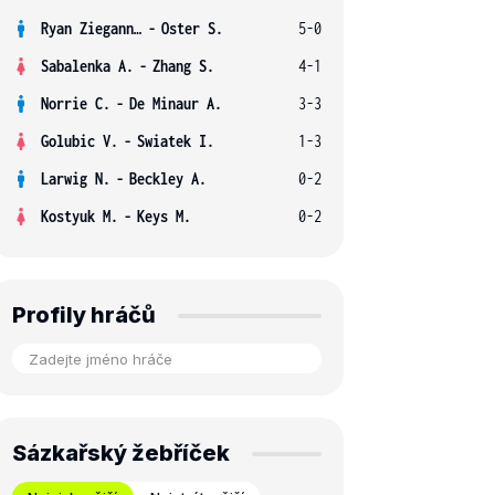
Ryan Ziegann S.
-
Oster S.
5-0
Sabalenka A.
-
Zhang S.
4-1
Norrie C.
-
De Minaur A.
3-3
Golubic V.
-
Swiatek I.
1-3
Larwig N.
-
Beckley A.
0-2
Kostyuk M.
-
Keys M.
0-2
Profily hráčů
Sázkařský žebříček