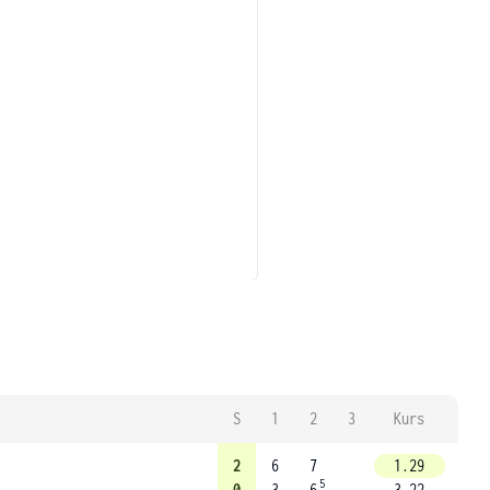
S
1
2
3
Kurs
2
6
7
1.29
5
0
3
6
3.22