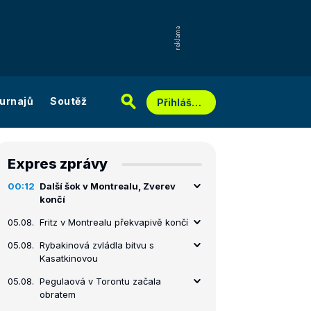
urnajů
Soutěž
Přihlášení
Expres zprávy
00:12
Další šok v Montrealu, Zverev
končí
05.08.
Fritz v Montrealu překvapivě končí
05.08.
Rybakinová zvládla bitvu s
Kasatkinovou
05.08.
Pegulaová v Torontu začala
obratem