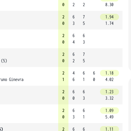
0
2
2
8.30
2
6
7
1.94
0
3
5
1.74
2
6
6
0
4
3
2
6
7
 (5)
0
2
5
2
4
6
6
1.18
runo Ginevra
1
6
1
0
4.02
2
6
6
1.23
0
0
3
3.32
2
6
6
1.09
0
3
1
5.49
6)
2
6
6
1.11