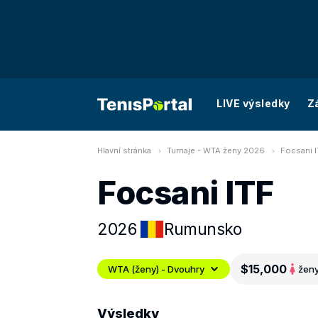
LIVE výsledky
Z
Hlavní stránka
Turnaje - WTA ženy 2026
Focsani I
Focsani ITF
2026
Rumunsko
$15,000
WTA (ženy) - Dvouhry
žen
Výsledky