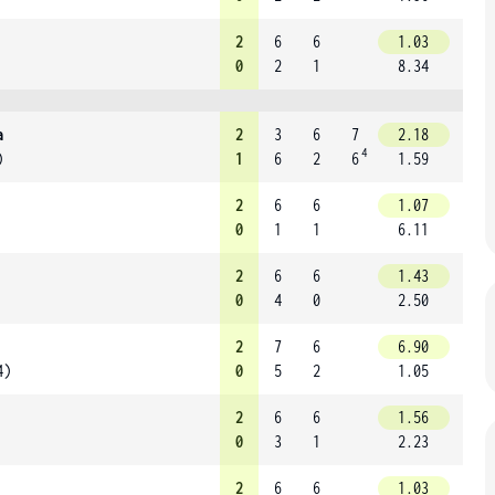
2
6
6
1.03
0
2
1
8.34
a
2
3
6
7
2.18
4
)
1
6
2
6
1.59
2
6
6
1.07
0
1
1
6.11
2
6
6
1.43
0
4
0
2.50
2
7
6
6.90
4)
0
5
2
1.05
2
6
6
1.56
0
3
1
2.23
2
6
6
1.03