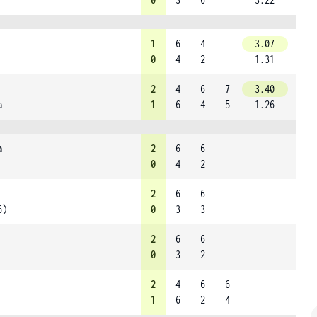
1
6
4
3.07
0
4
2
1.31
2
4
6
7
3.40
a
1
6
4
5
1.26
a
2
6
6
0
4
2
2
6
6
6)
0
3
3
2
6
6
0
3
2
2
4
6
6
1
6
2
4