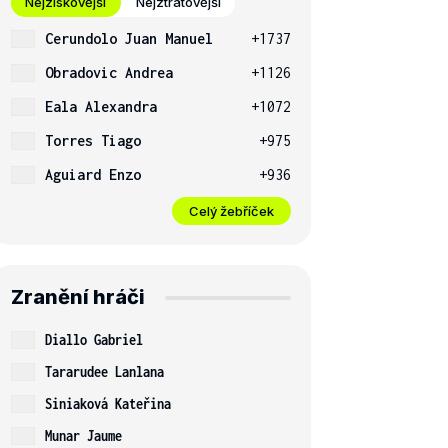
Nejziskovější
Nejztrátovější
Cerundolo Juan Manuel
+1737
Obradovic Andrea
+1126
Eala Alexandra
+1072
Torres Tiago
+975
Aguiard Enzo
+936
Celý žebříček
Zranění hráči
Diallo Gabriel
Tararudee Lanlana
Siniaková Kateřina
Munar Jaume