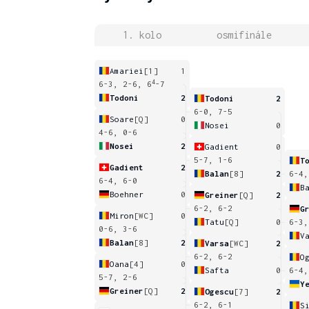
1. kolo
osmifinále
Amariei
[1]
1
4
6-3, 2-6, 6
-7
Todoni
2
Todoni
2
6-0, 7-5
Soare
[Q]
0
Nosei
0
4-6, 0-6
Nosei
2
Gadient
0
5-7, 1-6
T
Gadient
2
Balan
[8]
2
6-4,
6-4, 6-0
B
Boehner
0
Greiner
[Q]
2
6-2, 6-2
G
Miron
[WC]
0
Tatu
[Q]
0
6-3,
0-6, 3-6
V
Balan
[8]
2
Varsa
[WC]
2
6-2, 6-2
O
Oana
[4]
0
Safta
0
6-4,
5-7, 2-6
Y
Greiner
[Q]
2
Ogescu
[7]
2
6-2, 6-1
S