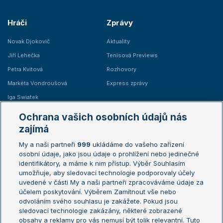
Hráči
Zprávy
Novak Djokovič
Aktuality
Jiří Lehečka
Tenisová Previews
Petra Kvitová
Rozhovory
Markéta Vondroušová
Express zprávy
Iga Swiatek
Marie Bouzková
Ochrana vašich osobních údajů nás
Žebříčky
Kalendář turnajů
zajímá
My a naši partneři
999
ukládáme do vašeho zařízení
Žebříček ATP (muži)
Australian Open
osobní údaje, jako jsou údaje o prohlížení nebo jedinečné
Žebříček WTA (ženy)
French Open
identifikátory, a máme k nim přístup. Výběr Souhlasím
umožňuje, aby sledovací technologie podporovaly účely
Sázkařský žebříček
Wimbledon
uvedené v části My a naši partneři zpracováváme údaje za
US Open
účelem poskytování. Výběrem Zamítnout vše nebo
odvoláním svého souhlasu je zakážete. Pokud jsou
Turnaj mistrů
sledovací technologie zakázány, některé zobrazené
Turnaj mistryň
obsahy a reklamy pro vás nemusí být tolik relevantní. Tuto