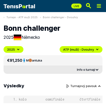
Turnaje - ATP muži 2025
Bonn challenger - Dvouhry
Bonn challenger
2025
Německo
2025
ATP (muži) - Dvouhry
€91,250
M
antuka
Info o turnaji
Výsledky
Turnajový pavouk
1. kolo
osmifinále
čtvrtfinále