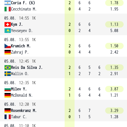
Coria F. (6)
2
6
6
1.78
Cecchinato M.
0
4
2
1.95
05.08.
14:55
1K
Kym J.
2
6
6
1.13
Yevseyev D.
0
2
4
5.08
05.08.
13:55
1K
Krumich M.
2
6
6
1.50
Zahraj P.
0
4
4
2.42
05.08.
12:45
1K
Reis Da Silva J.
2
6
5
6
1.35
Wallin O.
1
2
7
2
2.91
05.08.
12:35
1K
Milev Y.
2
4
6
6
3.87
McDonald N.
1
6
4
4
1.21
05.08.
12:20
1K
Rosenkranz M.
2
6
7
3.29
Tabur C.
0
1
5
1.28
05.08.
11:10
1K