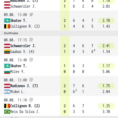
Rodionov J. (7)
2
1
6
6
1.78
Schwaerzler J.
1
6
2
4
2.03
09.08.
13:00
SF
Skatov T.
2
6
4
7
2.78
Collignon R. (2)
1
4
6
5
1.43
čtvrtfinále
08.08.
17:15
ČF
Schwaerzler J.
2
4
6
7
2.41
4
Gaubas V. (4)
1
6
3
6
1.54
08.08.
13:40
ČF
Skatov T.
1
6
3
1.17
Milev Y.
0
0
0
5.06
08.08.
13:00
ČF
Rodionov J. (7)
2
7
6
1.75
2
Midon L.
0
6
1
2.04
08.08.
11:10
ČF
Collignon R. (2)
2
6
7
1.25
Reis Da Silva J.
0
3
5
3.70