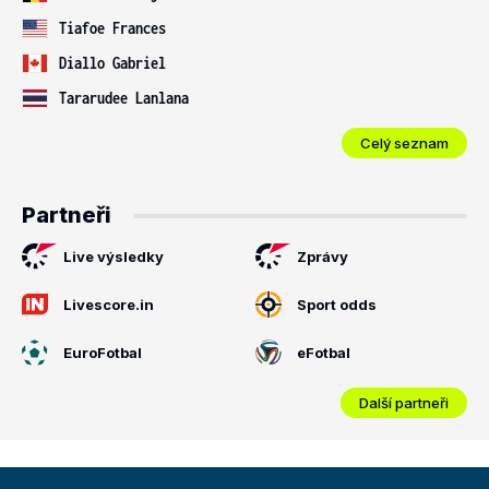
Tiafoe Frances
Diallo Gabriel
Tararudee Lanlana
Celý seznam
Partneři
Live výsledky
Zprávy
Livescore.in
Sport odds
EuroFotbal
eFotbal
Další partneři