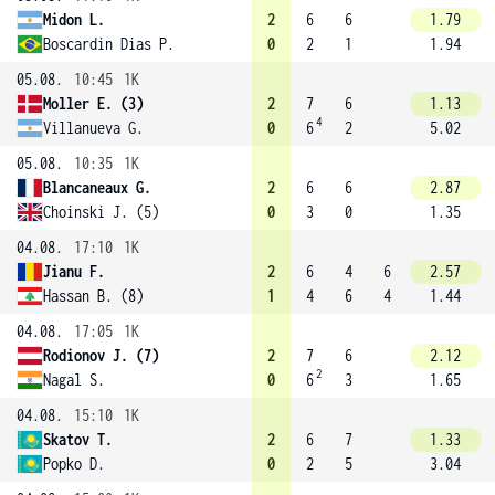
Midon L.
2
6
6
1.79
Boscardin Dias P.
0
2
1
1.94
05.08.
10:45
1K
Moller E. (3)
2
7
6
1.13
4
Villanueva G.
0
6
2
5.02
05.08.
10:35
1K
Blancaneaux G.
2
6
6
2.87
Choinski J. (5)
0
3
0
1.35
04.08.
17:10
1K
Jianu F.
2
6
4
6
2.57
Hassan B. (8)
1
4
6
4
1.44
04.08.
17:05
1K
Rodionov J. (7)
2
7
6
2.12
2
Nagal S.
0
6
3
1.65
04.08.
15:10
1K
Skatov T.
2
6
7
1.33
Popko D.
0
2
5
3.04