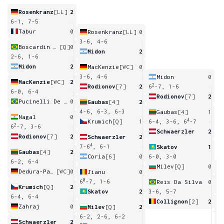
Rosenkranz
[LL]
2
6-1, 7-5
Tabur
0
Rosenkranz
[LL]
0
3-6, 4-6
Boscardin Dias
[Q]
0
Midon
2
2-6, 1-6
Midon
2
MacKenzie
[WC]
0
3-6, 4-6
Midon
0
MacKenzie
[WC]
2
2
Rodionov
[7]
2
6
-7, 1-6
6-0, 6-4
Rodionov
[7]
2
Pucinelli De Almeida
0
Gaubas
[4]
2
4-6, 6-3, 6-3
Gaubas
[4]
1
Nagal
0
4
Krumich
[Q]
1
6-4, 3-6, 6
-7
2
6
-7, 3-6
Schwaerzler
2
Rodionov
[7]
2
Schwaerzler
2
4
7-6
, 6-1
Skatov
1
Gaubas
[4]
2
Coria
[6]
0
6-0, 3-0
6-2, 6-4
Milev
[Q]
0
Dedura-Palomero
[WC]
0
Jianu
0
1
0
6
-7, 1-6
Reis Da Silva
0
Krumich
[Q]
2
Skatov
2
3-6, 5-7
6-4, 6-4
Collignon
[2]
2
Zahraj
0
Milev
[Q]
2
6
6-2, 2-6, 6-2
Schwaerzler
2