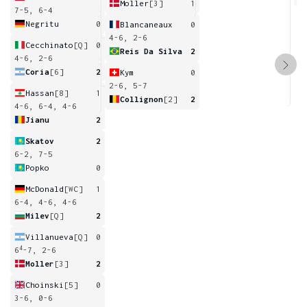
Moller
[3]
1
7-5, 6-4
Negritu
0
Blancaneaux
0
4-6, 2-6
Cecchinato
[Q]
0
Reis Da Silva
2
4-6, 2-6
Coria
[6]
2
Kym
0
2-6, 5-7
Hassan
[8]
1
Collignon
[2]
2
4-6, 6-4, 4-6
Jianu
2
Skatov
2
6-2, 7-5
Popko
0
McDonald
[WC]
1
6-4, 4-6, 4-6
Milev
[Q]
2
Villanueva
[Q]
0
4
6
-7, 2-6
Moller
[3]
2
Choinski
[5]
0
3-6, 0-6