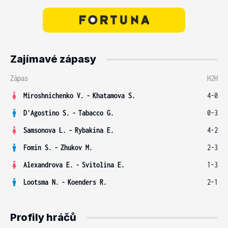
Zajímavé zápasy
Zápas
H2H
Miroshnichenko V.
-
Khatamova S.
4-0
D'Agostino S.
-
Tabacco G.
0-3
Samsonova L.
-
Rybakina E.
4-2
Fomin S.
-
Zhukov M.
2-3
Alexandrova E.
-
Svitolina E.
1-3
Lootsma N.
-
Koenders R.
2-1
Profily hráčů