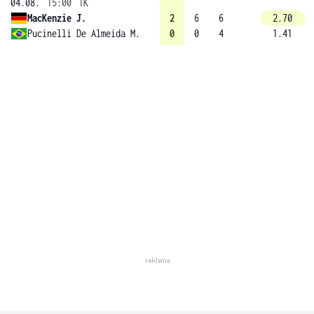
04.08.
15:00
1K
MacKenzie J.
2
6
6
2.70
Pucinelli De Almeida M.
0
0
4
1.41