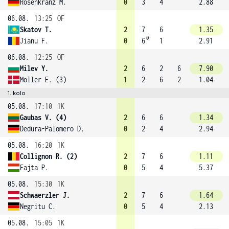
Rosenkranz M.
0
3
4
2.88
06.08.
13:25
OF
Skatov T.
2
7
6
1.35
0
Jianu F.
0
6
1
2.91
06.08.
12:25
OF
Milev Y.
2
6
2
6
7.90
Moller E. (3)
1
2
6
2
1.04
1. kolo
05.08.
17:10
1K
Gaubas V. (4)
2
6
6
1.34
Dedura-Palomero D.
0
2
4
2.94
05.08.
16:20
1K
Collignon R. (2)
2
7
6
1.11
Fajta P.
0
5
4
5.37
05.08.
15:30
1K
Schwaerzler J.
2
7
6
1.64
Negritu C.
0
5
4
2.13
05.08.
15:05
1K