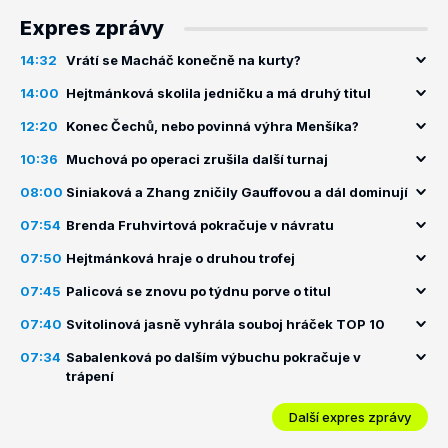
Expres zprávy
14:32
Vrátí se Macháč konečně na kurty?
14:00
Hejtmánková skolila jedničku a má druhý titul
12:20
Konec Čechů, nebo povinná výhra Menšíka?
10:36
Muchová po operaci zrušila další turnaj
08:00
Siniaková a Zhang zničily Gauffovou a dál dominují
07:54
Brenda Fruhvirtová pokračuje v návratu
07:50
Hejtmánková hraje o druhou trofej
07:45
Palicová se znovu po týdnu porve o titul
07:40
Svitolinová jasně vyhrála souboj hráček TOP 10
07:34
Sabalenková po dalším výbuchu pokračuje v
trápení
Další expres zprávy