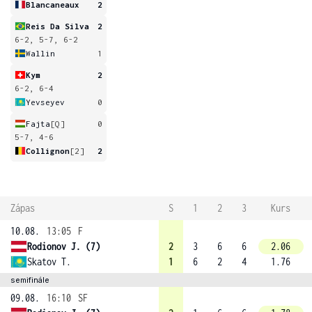
Blancaneaux
2
Reis Da Silva
2
6-2, 5-7, 6-2
Wallin
1
Kym
2
6-2, 6-4
Yevseyev
0
Fajta
[Q]
0
5-7, 4-6
Collignon
[2]
2
Zápas
S
1
2
3
Kurs
10.08.
13:05
F
Rodionov J. (7)
2
3
6
6
2.06
Skatov T.
1
6
2
4
1.76
semifinále
09.08.
16:10
SF