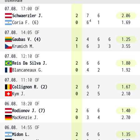
osmifinále
07.08.
17:00
OF
Schwaerzler J.
2
7
6
2.06
4
Coria F. (6)
0
6
1
1.69
07.08.
14:05
OF
Gaubas V. (4)
2
4
6
6
1.25
Krumich M.
1
6
3
3
3.55
07.08.
12:10
OF
Reis Da Silva J.
2
6
6
1.80
Blancaneaux G.
0
4
2
1.92
07.08.
11:10
OF
Collignon R. (2)
2
6
7
1.67
Kym J.
0
2
5
2.10
06.08.
18:20
OF
Rodionov J. (7)
2
6
6
1.40
MacKenzie J.
0
3
4
2.70
06.08.
14:55
OF
Midon L.
2
6
6
1.35