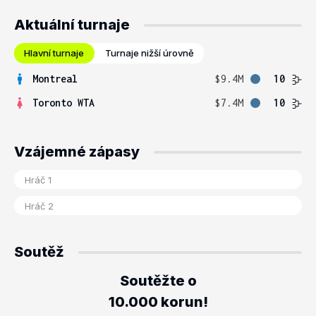
Aktuální turnaje
Hlavní turnaje
Turnaje nižší úrovně
Montreal
$9.4M
10
Toronto WTA
$7.4M
10
Vzájemné zápasy
Soutěž
Soutěžte o
10.000 korun!