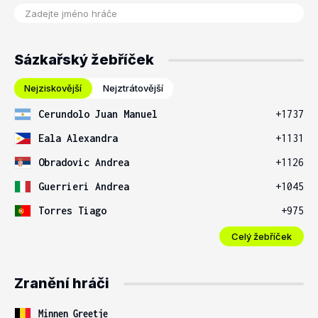
Sázkařský žebříček
Nejziskovější
Nejztrátovější
Cerundolo Juan Manuel
+1737
Eala Alexandra
+1131
Obradovic Andrea
+1126
Guerrieri Andrea
+1045
Torres Tiago
+975
Celý žebříček
Zranění hráči
Minnen Greetje