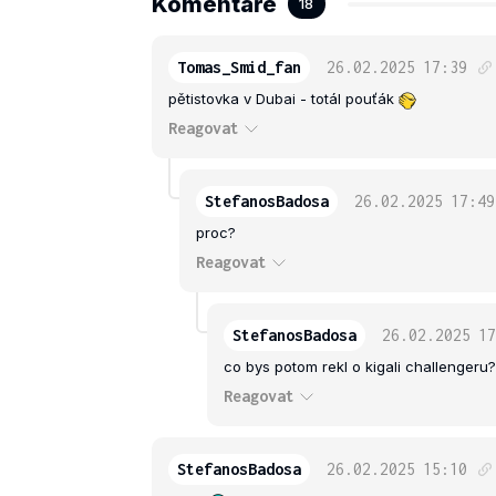
Komentáře
18
Tomas_Smid_fan
26.02.2025
17:39
pětistovka v Dubai - totál pouťák
Reagovat
StefanosBadosa
26.02.2025
17:49
proc?
Reagovat
StefanosBadosa
26.02.2025
17
co bys potom rekl o kigali challengeru
Reagovat
StefanosBadosa
26.02.2025
15:10