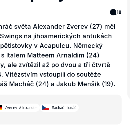
18
áč světa Alexander Zverev (27) měl
Swings na jihoamerických antukách
é pětistovky v Acapulcu. Německý
 s Italem Matteem Arnaldim (24)
, ale zvítězil až po dvou a tři čtvrtě
4. Vítězstvím vstoupili do soutěže
omáš Macháč (24) a Jakub Menšík (19).
Zverev Alexander
Macháč Tomáš