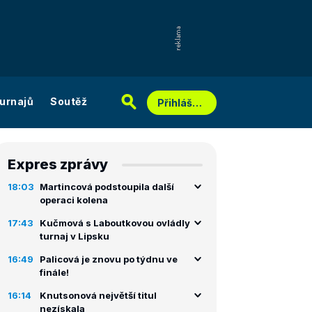
urnajů
Soutěž
Přihlášení
Expres zprávy
18:03
Martincová podstoupila další
operaci kolena
17:43
Kučmová s Laboutkovou ovládly
turnaj v Lipsku
16:49
Palicová je znovu po týdnu ve
finále!
16:14
Knutsonová největší titul
nezískala