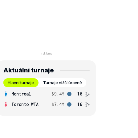
Aktuální turnaje
Hlavní turnaje
Turnaje nižší úrovně
Montreal
$9.4M
16
Toronto WTA
$7.4M
16