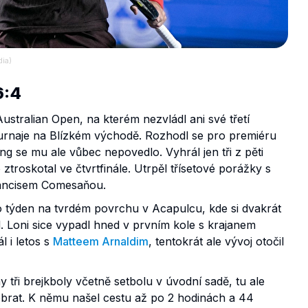
dia)
6:4
ustralian Open, na kterém nezvládl ani své třetí
 turnaje na Blízkém východě. Rozhodl se pro premiéru
g se mu ale vůbec nepovedlo. Vyhrál jen tři z pěti
ztroskotal ve čtvrtfinále. Utrpěl třísetové porážky s
rancisem Comesaňou.
 týden na tvrdém povrchu v Acapulcu, kde si dvakrát
al. Loni sice vypadl hned v prvním kole s krajanem
 i letos s
Matteem Arnaldim
, tentokrát ale vývoj otočil
tři brejkboly včetně setbolu v úvodní sadě, tu ale
 obrat. K němu našel cestu až po 2 hodinách a 44