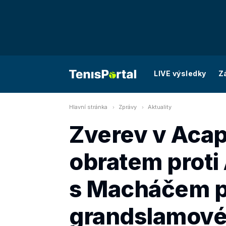
LIVE výsledky
Z
Hlavní stránka
Zprávy
Aktuality
Zverev v Acap
obratem proti
s Macháčem po
grandslamové