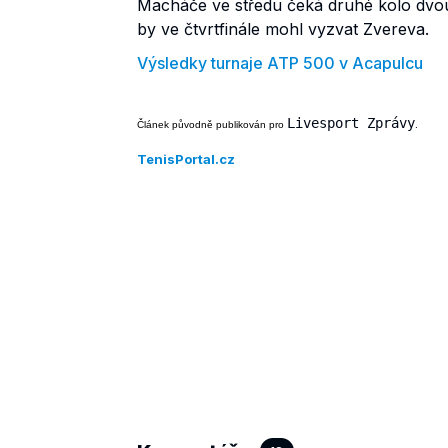
Macháče ve středu čeká druhé kolo dvou
by ve čtvrtfinále mohl vyzvat Zvereva.
Výsledky turnaje ATP 500 v Acapulcu
Livesport Zprávy
Článek původně publikován pro 
.
TenisPortal.cz