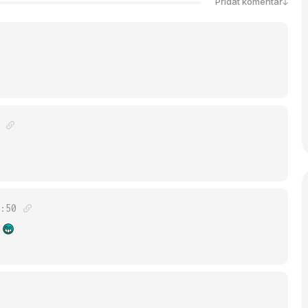
Přidat komentář
:50
?