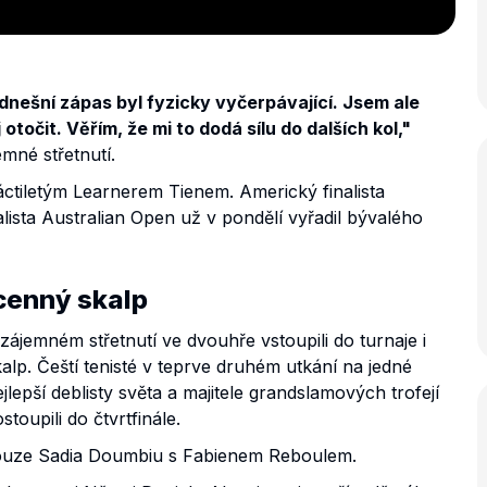
dnešní zápas byl fyzicky vyčerpávající. Jsem ale
otočit. Věřím, že mi to dodá sílu do dalších kol,"
mné střetnutí.
náctiletým Learnerem Tienem. Americký finalista
lista Australian Open už v pondělí vyřadil bývalého
cenný skalp
ájemném střetnutí ve dvouhře vstoupili do turnaje i
alp. Čeští tenisté v teprve druhém utkání na jedné
jlepší deblisty světa a majitele grandslamových trofejí
stoupili do čtvrtfinále.
couze Sadia Doumbiu s Fabienem Reboulem.