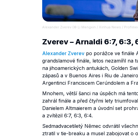
Alexander Zverev (© Li Mengxin / Xinhua News / Profime
Zverev – Arnaldi 6:7, 6:3, 
Alexander Zverev
po porážce ve finále A
grandslamové finále, letos nezamířil na
na jihoamerických antukách, Golden Swin
zápasů a v Buenos Aires i Riu de Janeiro 
Argentinci Franciscem Cerúndolem a F
Mnohem, větší šanci na úspěch má tento
zahrál finále a před čtyřmi lety triumfov
Danielem Altmaierem a úvodní set prohrál
a zvítězil 6:7, 6:3, 6:4.
Sedmadvacetiletý Němec odvrátil všechny 
ztratil v tie-breaku a musel zabojovat o