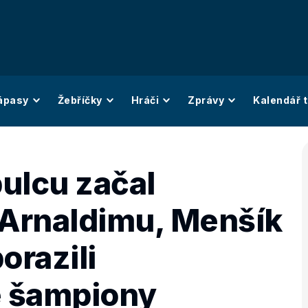
ápasy
Žebříčky
Hráči
Zprávy
Kalendář t
ulcu začal
 Arnaldimu, Menšík
razili
 šampiony