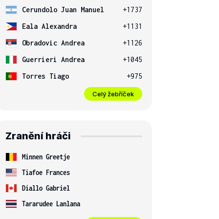
Cerundolo Juan Manuel
+1737
Eala Alexandra
+1131
Obradovic Andrea
+1126
Guerrieri Andrea
+1045
Torres Tiago
+975
Celý žebříček
Zranění hráči
Minnen Greetje
Tiafoe Frances
Diallo Gabriel
Tararudee Lanlana