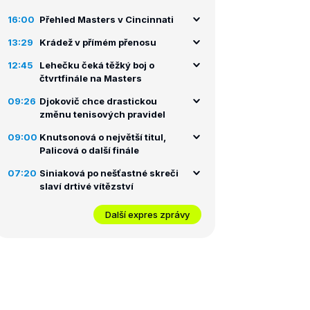
16:00
Přehled Masters v Cincinnati
13:29
Krádež v přímém přenosu
12:45
Lehečku čeká těžký boj o
čtvrtfinále na Masters
09:26
Djokovič chce drastickou
změnu tenisových pravidel
09:00
Knutsonová o největší titul,
Palicová o další finále
07:20
Siniaková po nešťastné skreči
slaví drtivé vítězství
Další expres zprávy