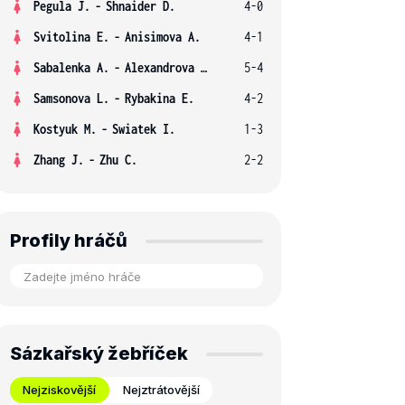
Pegula J.
-
Shnaider D.
4-0
Svitolina E.
-
Anisimova A.
4-1
Sabalenka A.
-
Alexandrova E.
5-4
Samsonova L.
-
Rybakina E.
4-2
Kostyuk M.
-
Swiatek I.
1-3
Zhang J.
-
Zhu C.
2-2
Profily hráčů
Sázkařský žebříček
Nejziskovější
Nejztrátovější