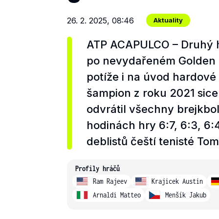
26. 2. 2025, 08:46
Aktuality
ATP ACAPULCO – Druhý hr
po nevydařeném Golden 
potíže i na úvod hardov
šampion z roku 2021 sice
odvrátil všechny brejkboly
hodinách hry 6:7, 6:3, 6:
deblistů čeští tenisté T
Profily hráčů
Ram Rajeev
Krajicek Austin
Arnaldi Matteo
Menšík Jakub