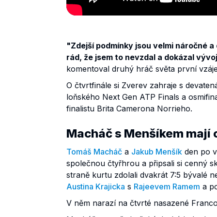
"Zdejší podmínky jsou velmi náročné a 
rád, že jsem to nevzdal a dokázal vývoj 
komentoval druhý hráč světa první vzáje
O čtvrtfinále si Zverev zahraje s devate
loňského Next Gen ATP Finals a osmifina
finalistu Brita Camerona Norrieho.
Macháč s Menšíkem mají 
Tomáš Macháč
a
Jakub Menšík
den po vz
společnou čtyřhrou a připsali si cenný sk
straně kurtu zdolali dvakrát 7:5 bývalé ne
Austina Krajicka
s
Rajeevem Ramem
a po
V něm narazí na čtvrté nasazené Fran