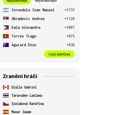
Nejziskovější
Nejztrátovější
Cerundolo Juan Manuel
+1737
Obradovic Andrea
+1126
Eala Alexandra
+1091
Torres Tiago
+975
Aguiard Enzo
+936
Celý žebříček
Zranění hráči
Diallo Gabriel
Tararudee Lanlana
Siniaková Kateřina
Munar Jaume