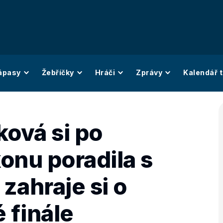
ápasy
Žebříčky
Hráči
Zprávy
Kalendář t
ková si po
onu poradila s
zahraje si o
 finále