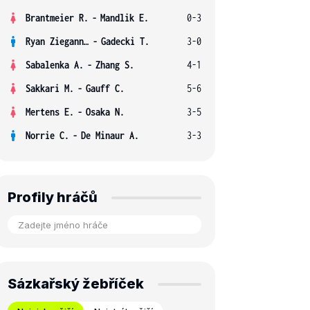
Brantmeier R.
-
Mandlik E.
0-3
Ryan Ziegann S.
-
Gadecki T.
3-0
Sabalenka A.
-
Zhang S.
4-1
Sakkari M.
-
Gauff C.
5-6
Mertens E.
-
Osaka N.
3-5
Norrie C.
-
De Minaur A.
3-3
Profily hráčů
Sázkařský žebříček