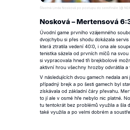
Šťastná Linda Nosková po postupu do semifinále (@ NEIL
Nosková – Mertensová 6:3
Úvodní game prvního vzájemného souboj
dvojchybu si přes shodu dokázala servis
která ztratila vedení 40:0, i ona ale sou
tenistka sázela od prvních míčů na svou 
si vypracovala hned tři brejkbolové mož
aktivní hrou všechny hrozby odvrátila a 
V následujících dvou gamech nedala ani 
případný brejk a po šesti gamech byl st
získávala od základní čáry převahu. Mer
to jí ale v osmé hře nebylo nic platné. 
tu tentokrát bez problémů využila a šla 
také využila a po velmi dobrém a soustř