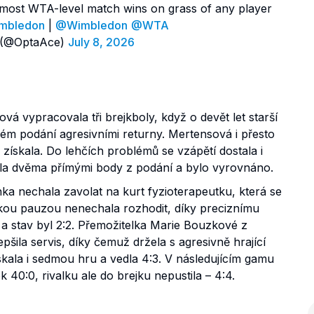
 most WTA-level match wins on grass of any player
mbledon
|
@Wimbledon
@WTA
(@OptaAce)
July 8, 2026
á vypracovala tři brejkboly, když o devět let starší
hém podání agresivními returny. Mertensová i přesto
 získala. Do lehčích problémů se vzápětí dostala i
ila dvěma přímými body z podání a bylo vyrovnáno.
ka nechala zavolat na kurt fyzioterapeutku, která se
tkou pauzou nenechala rozhodit, díky preciznímu
u a stav byl 2:2. Přemožitelka Marie Bouzkové z
šila servis, díky čemuž držela s agresivně hrající
kala i sedmou hru a vedla 4:3. V následujícím gamu
40:0, rivalku ale do brejku nepustila – 4:4.