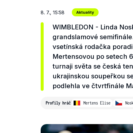
8. 7., 15:58
Aktuality
WIMBLEDON - Linda Nosko
grandslamové semifinále.
vsetínská rodačka poradi
Mertensovou po setech 6:
turnaji světa se česká te
ukrajinskou soupeřkou se 
podlehla ve čtvrtfinále M
Profily hráčů
Mertens Elise
Nos