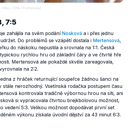
 HALL / EPA / Profimedia)
, 7:5
e zahájila na svém podání
Nosková
a i přes jednu
 udržet. Do problémů se vzápětí dostala i
Mertensová
,
peřku do náskoku nepustila a srovnala na 1:1. Česká
typickou rychlou hru od základní čáry a ve čtvrté hře
nosti. Mertensová ale pokaždé skvěle zareagovala,
vyrovnala na 2:2.
jedna z hráček returnující soupeřce žádnou šanci na
av stále nerozhodný. Vsetínská rodačka postupem času
tensová kontrovala tradičně výbornou hrou na síti, ani
Nosková si vypracovala čtvrtou brejkbolovou možnost,
do vedení 5:3. Velikou možnost dopodávat první set
eděném výkonu získala úvodní dějství za 43 minut 6:3.