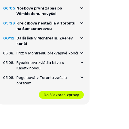
06:05
Noskové první zápas po
Wimbledonu nevyšel
05:39
Krejčíková nestačila v Torontu
na Samsonovovou
00:12
Další šok v Montrealu, Zverev
končí
05.08.
Fritz v Montrealu překvapivě končí
05.08.
Rybakinová zvládla bitvu s
Kasatkinovou
05.08.
Pegulaová v Torontu začala
obratem
Další expres zprávy