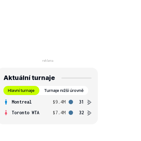
Aktuální turnaje
Hlavní turnaje
Turnaje nižší úrovně
Montreal
$9.4M
31
Toronto WTA
$7.4M
32