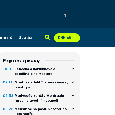
urnajů
Soutěž
Přihlášení
Expres zprávy
11:10
Lehečka a Bartůňková o
osmifinále na Masters
07:11
Monfils nadělil Tienovi kanára,
přesto padl
06:53
Medveděv končí v Montrealu
hned na úvodním soupeři
06:26
Menšík se na postup do třetího
kola nadřel