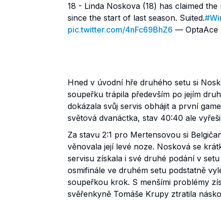
18 - Linda Noskova (18) has claimed the
since the start of last season. Suited.
#Wi
pic.twitter.com/4nFc69BhZ6
— OptaAce 
Hned v úvodní hře druhého setu si Noskov
soupeřku trápila především po jejím dru
dokázala svůj servis obhájit a první game
světová dvanáctka, stav 40:40 ale vyřeš
Za stavu 2:1 pro Mertensovou si Belgičan
věnovala její levé noze. Nosková se krá
servisu získala i své druhé podání v set
osmifinále ve druhém setu podstatně vylep
soupeřkou krok. S menšími problémy zís
svěřenkyně Tomáše Krupy ztratila náskok 