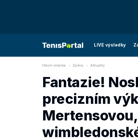
LIVE výsledky
Z
Hlavní stránka
Zprávy
Aktuality
Fantazie! Nos
precizním výk
Mertensovou, 
wimbledonské