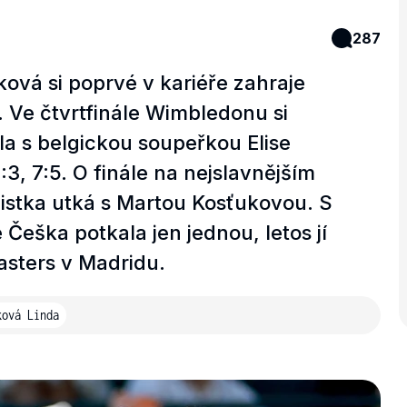
287
vá si poprvé v kariéře zahraje
 Ve čtvrtfinále Wimbledonu si
la s belgickou soupeřkou Elise
3, 7:5. O finále na nejslavnějším
nistka utká s Martou Kosťukovou. S
Češka potkala jen jednou, letos jí
asters v Madridu.
ková Linda