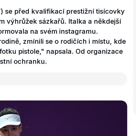
 se před kvalifikací prestižní tisícovky
em výhrůžek sázkařů. Italka a někdejší
formovala na svém instagramu.
dině, zmínili se o rodičích i místu, kde
 fotku pistole," napsala. Od organizace
stní ochranku.