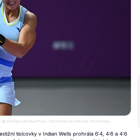
 (@ Alex Nicodim/NurPhoto / Shutterstock Editorial / Profimedia)
stižní tisícovky v Indian Wells prohrála 6:4, 4:6 a 4:6