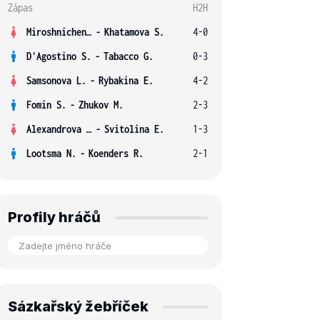
Zápas
H2H
Miroshnichenko V.
-
Khatamova S.
4-0
D'Agostino S.
-
Tabacco G.
0-3
Samsonova L.
-
Rybakina E.
4-2
Fomin S.
-
Zhukov M.
2-3
Alexandrova E.
-
Svitolina E.
1-3
Lootsma N.
-
Koenders R.
2-1
Profily hráčů
Sázkařský žebříček