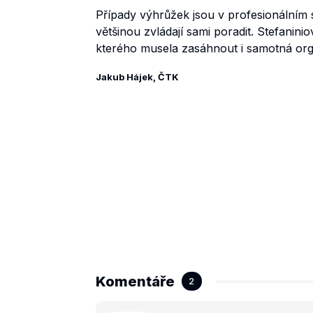
Případy výhrůžek jsou v profesionálním sp
většinou zvládají sami poradit. Stefanin
kterého musela zasáhnout i samotná or
Jakub Hájek, ČTK
Komentáře
2