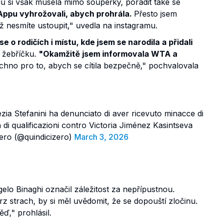
u si však musela mimo soupeřky, poradit také se
ppu vyhrožovali, abych prohrála.
Přesto jsem
ž nesmíte ustoupit," uvedla na instagramu.
e o rodičích i místu, kde jsem se narodila a přidali
 žebříčku.
"Okamžitě jsem informovala WTA a
chno pro to, abych se cítila bezpečně," pochvalovala
ezia Stefanini ha denunciato di aver ricevuto minacce di
di qualificazioni contro Victoria Jiménez Kasintseva
ero (@quindicizero)
March 3, 2026
lo Binaghi označil záležitost za nepřípustnou.
rz strach, by si měl uvědomit, že se dopouští zločinu.
ď," prohlásil.