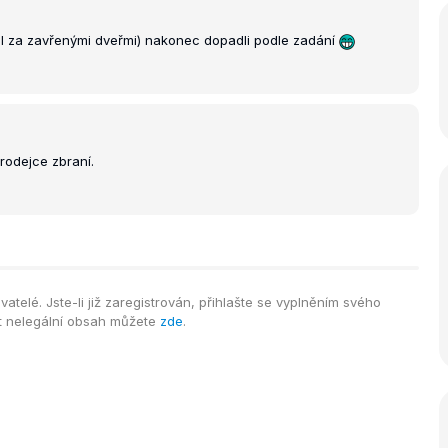
rál za zavřenými dveřmi) nakonec dopadli podle zadání
rodejce zbraní.
telé. Jste-li již zaregistrován, přihlašte se vyplněním svého
it nelegální obsah můžete
zde
.