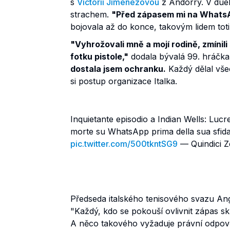
s
Victorií Jiménezovou
z Andorry. V duel
strachem.
"Před zápasem mi na WhatsA
bojovala až do konce, takovým lidem toti
"Vyhrožovali mně a mojí rodině, zmínili s
fotku pistole,"
dodala bývalá 99. hráčka
dostala jsem ochranku.
Každý dělal vše
si postup organizace Italka.
Inquietante episodio a Indian Wells: Lucr
morte su WhatsApp prima della sua sfida 
pic.twitter.com/500tkntSG9
— Quindici Z
Předseda italského tenisového svazu Ange
"Každý, kdo se pokouší ovlivnit zápas sk
A něco takového vyžaduje právní odpově