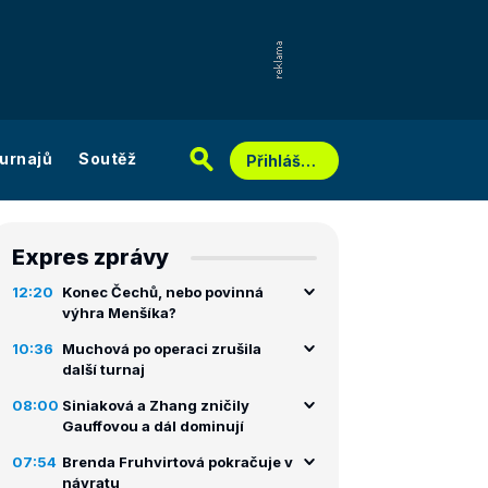
urnajů
Soutěž
Přihlášení
Expres zprávy
12:20
Konec Čechů, nebo povinná
výhra Menšíka?
10:36
Muchová po operaci zrušila
další turnaj
08:00
Siniaková a Zhang zničily
Gauffovou a dál dominují
07:54
Brenda Fruhvirtová pokračuje v
návratu