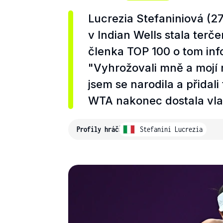
Lucrezia Stefaniniová (27)
v Indian Wells stala terč
členka TOP 100 o tom in
"Vyhrožovali mně a mojí ro
jsem se narodila a přidali
WTA nakonec dostala vla
Profily hráčů
Stefanini Lucrezia