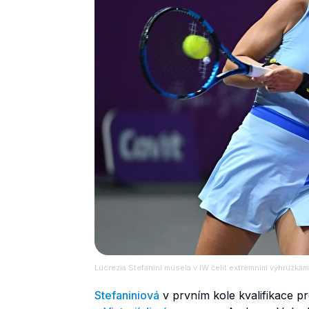
Lucrezia Stefanini musela v IW čelit extrémním výhružkám
Stefaniniová
v prvním kole kvalifikace pre