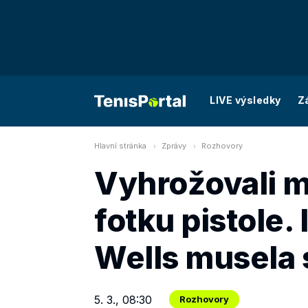
LIVE výsledky
Z
Hlavní stránka
Zprávy
Rozhovory
Vyhrožovali mn
fotku pistole. 
Wells musela 
5. 3., 08:30
Rozhovory