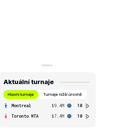
Aktuální turnaje
Hlavní turnaje
Turnaje nižší úrovně
Montreal
$9.4M
10
Toronto WTA
$7.4M
10