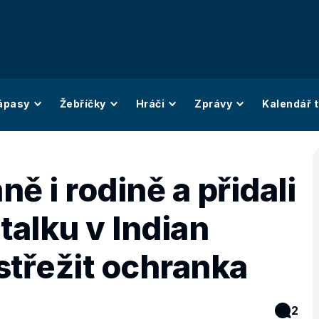
ápasy
Žebříčky
Hráči
Zprávy
Kalendář t
ě i rodině a přidali
Italku v Indian
střežit ochranka
2