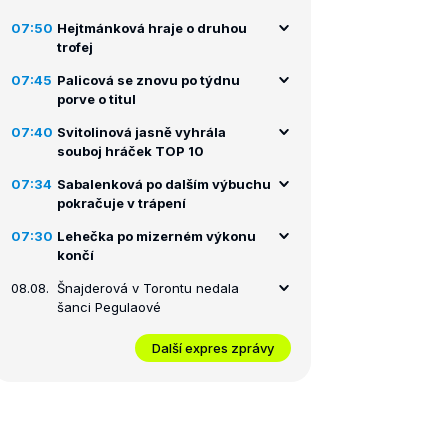
07:50
Hejtmánková hraje o druhou
trofej
07:45
Palicová se znovu po týdnu
porve o titul
07:40
Svitolinová jasně vyhrála
souboj hráček TOP 10
07:34
Sabalenková po dalším výbuchu
pokračuje v trápení
07:30
Lehečka po mizerném výkonu
končí
08.08.
Šnajderová v Torontu nedala
šanci Pegulaové
Další expres zprávy