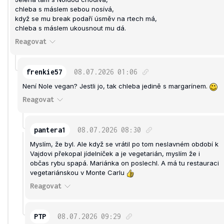
chleba s máslem sebou nosívá,
když se mu break podaří úsměv na rtech má,
chleba s máslem ukousnout mu dá.
Reagovat
frenkie57
08.07.2026
01:06
Není Nole vegan? Jestli jo, tak chleba jedině s margarínem.
Reagovat
pantera1
08.07.2026
08:30
Myslím, že byl. Ale když se vrátil po tom neslavném období k
Vajdovi překopal jídelníček a je vegetarián, myslím že i
občas rybu spapá. Mariánka on poslechl. A má tu restauraci
vegetariánskou v Monte Carlu
Reagovat
PTP
08.07.2026
09:29