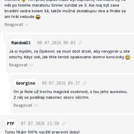
měl po tomhle maratonu Sinner sundat ve 3. Ale maj být zase
brutální vedra kolem 34, takže možná zkolabujou oba a finále se
ani hrát nebude
Reagovat
Random33
08.07.2026
00:03
Ja si myslim, ze Djokovic se musi dost drzet, aby nevyprsk u site
smichy. Kdyz vidi, jak tihle tenisti opakovane domrvi koncovky
Reagovat
Georgino
08.07.2026
09:37
On je Nole už trochu magická osobnost, s tou jeho aureolou.
Z něj se podělají nakonec skoro všichni.
Reagovat
PTP
07.07.2026
23:59
Tomu říkám 100% využití pracovní doby!