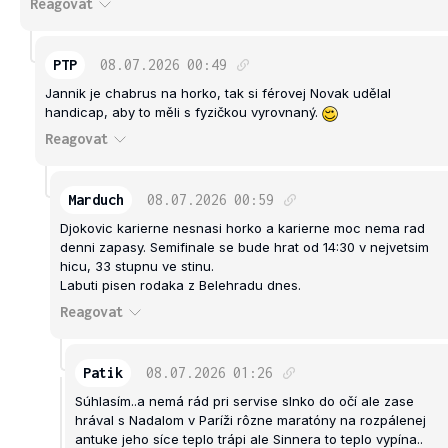
Reagovat
PTP
08.07.2026
00:49
Jannik je chabrus na horko, tak si férovej Novak udělal
handicap, aby to měli s fyzičkou vyrovnaný.
Reagovat
Marduch
08.07.2026
00:59
Djokovic karierne nesnasi horko a karierne moc nema rad
denni zapasy. Semifinale se bude hrat od 14:30 v nejvetsim
hicu, 33 stupnu ve stinu.
Labuti pisen rodaka z Belehradu dnes.
Reagovat
Patik
08.07.2026
01:26
Súhlasím..a nemá rád pri servise slnko do očí ale zase
hrával s Nadalom v Paríži rôzne maratóny na rozpálenej
antuke jeho síce teplo trápi ale Sinnera to teplo vypína..