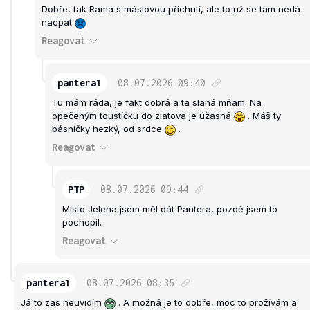
Dobře, tak Rama s máslovou příchutí, ale to už se tam nedá
nacpat
Reagovat
pantera1
08.07.2026
09:40
Tu mám ráda, je fakt dobrá a ta slaná mňam. Na
opečeným toustíčku do zlatova je úžasná
. Máš ty
básničky hezký, od srdce
.
Reagovat
PTP
08.07.2026
09:44
Místo Jelena jsem měl dát Pantera, pozdě jsem to
pochopil.
Reagovat
pantera1
08.07.2026
08:35
Já to zas neuvidím
. A možná je to dobře, moc to prožívám a