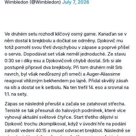
Wimbledon (@Wimbledon)
July 7, 2026
Ve druhém setu rozhodl klíčový osmý game. Kanaďan se v
něm dostal k brejkbolu a dočkal se odměny. Djokovič mu
totiž pomohl svou třetí dvojchybou v zápase a poprvé přišel
o servis. Dopodávat set však neměl jednoduché. Ze stavu
0:30 se i díky esu a Djokovičově chybě dostal. Srb si ale
postupně připravil dva brejkboly. Při tom druhém měl Srb
navrch, byl však nedůrazný při smeči a Auger-Aliassime
reagoval vítězným bekhendem po lajně. Přidal skvělý zásah
na síti a dostal se k setbolu. Na ten trefil 14. eso a srovnal na
1:1. na sety.
Zápas se následně přerušil a začala se zatahovat střecha.
Tenisté se tak přesunuli do halových podmínek, které více
vyhovují aktuální světové čtyřce. Start třetího dějství si
Djokovič trochu zkomplikoval, když v úvodní hře na podání
zahodil vedení 40:15 a musel odvracet brejkbol. Následně se