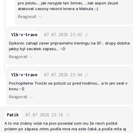
pro jistotu.... jak nevyjde ten Sinner, ....tak aspon zkusit
atakovat casovy rekord Isnera a Mahuta ;-)
Reagovat
Vlk-v-trave
07.07.2026
23:43
Djokovic zahajil zaver pripravneho treningu na SF... dropy dobiha
jakby byl zacatek zapasu... :-D
Reagovat
Vlk-v-trave
07.07.2026
23:44
Pochopitelne Troicki se polozil uz pred hodinou... a to jen sedi v
boxu :-))
Reagovat
Patik
07.07.2026
23:16
A to ma známy volal na pivo povedal som mu že nech počká
prídem po zápase..mhm..podľa mna ma este čaká..a podľa mňa aj