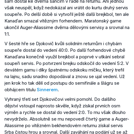
sám dostal ke dvěma šancím v řadě na returnu. Ani jednou
však neuspěl, když nedokázal ani vrátit do kurtu druhý servis
soupeře. Po delší době si vytvořil ještě další brejkbol, ten ale
Kanaďan smazal vítězným forhendem. Maratonský game
ukončil Auger-Aliassime dvěma dělovými servisy a srovnal na
1:1.
V šesté hře se Djokovič kvůli solidním returnům i chybám
soupeře dostal do vedení 40:0. Po další forhendové chybě
Kanaďana konečně využil brejkbol a poprvé v utkání sebral
soupeři servis. Po potvrzení brejku odskočil do vedení 5:2. V
devátém gamu i díky špatnému odskoku míčku, který trefil
na lajnu, sadu snadno dopodával a znovu se ujal vedení. Už
jen krok ho tak dělí od postupu do semifinále a šlágru se
obhájcem titulu
Sinnerem
.
Vyhraný třetí set Djokovičovi velmi pomohl. Do dalšího
dějství vstoupil naprosto skvěle, když získal prvních osm
výměn a rychle se dostal do vedení 2:0. To mu však dlouho
nevydrželo. Absolutně se mu nepovedl čtvrtý game a Auger-
Aliassime po vítězném bekhendovém returnu získal servis
Srba čistou hrou a srovnal. Další zaváhání na podání už se až