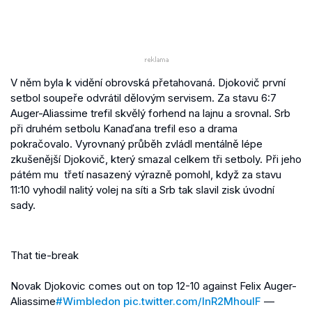
V něm byla k vidění obrovská přetahovaná. Djokovič první
setbol soupeře odvrátil dělovým servisem. Za stavu 6:7
Auger-Aliassime trefil skvělý forhend na lajnu a srovnal. Srb
při druhém setbolu Kanaďana trefil eso a drama
pokračovalo. Vyrovnaný průběh zvládl mentálně lépe
zkušenější Djokovič, který smazal celkem tři setboly. Při jeho
pátém mu třetí nasazený výrazně pomohl, když za stavu
11:10 vyhodil nalitý volej na síti a Srb tak slavil zisk úvodní
sady.
That tie-break
Novak Djokovic comes out on top 12-10 against Felix Auger-
Aliassime
#Wimbledon
pic.twitter.com/lnR2MhoulF
—