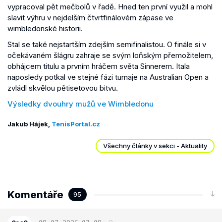
vypracoval pět mečbolů v řadě. Hned ten první využil a mohl
slavit výhru v nejdelším čtvrtfinálovém zápase ve
wimbledonské historii.
Stal se také nejstartším zdejším semifinalistou. O finále si v
očekávaném šlágru zahraje se svým loňským přemožitelem,
obhájcem titulu a prvním hráčem světa Sinnerem. Itala
naposledy potkal ve stejné fázi turnaje na Australian Open a
zvládl skvělou pětisetovou bitvu.
Výsledky dvouhry mužů ve Wimbledonu
Jakub Hájek,
TenisPortal.cz
Všechny články v sekci - Aktuality
Komentáře
95