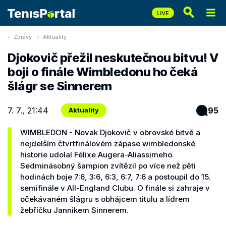
Zprávy
Aktuality
Djokovič přežil neskutečnou bitvu! V
boji o finále Wimbledonu ho čeká
šlágr se Sinnerem
7. 7., 21:44
95
Aktuality
WIMBLEDON - Novak Djokovič v obrovské bitvě a
nejdelším čtvrtfinálovém zápase wimbledonské
historie udolal Félixe Augera-Aliassimeho.
Sedminásobný šampion zvítězil po více než pěti
hodinách boje 7:6, 3:6, 6:3, 6:7, 7:6 a postoupil do 15.
semifinále v All-England Clubu. O finále si zahraje v
očekávaném šlágru s obhájcem titulu a lídrem
žebříčku Jannikem Sinnerem.