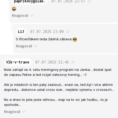
paprikovygulas.
07.07.2026
22:57
Reagovat
LiJ
07.07.2026
23:00
S třícenťákem teda žádná zábava
Reagovat
Vlk-v-trave
07.07.2026
22:46
Nole zahajil ve 4. setu treningovy program na Janka... dostal zpet
do zapasu Felixe a ted rozjel zatezovy trening... :-)
Ale jo mladoch si ten paty zaslouzi... snazi se, ted byl i vice aktivni
dopredu... dokonce ustal cross war... nejdelsi vymenu v crossech...
No a dnes to jiste jeste stihnou... maji na to vic jak hodku... to je
vpohode...
Reagovat