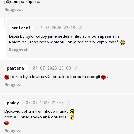
pôjdem po zápase.
Reagovat
pantera1
07.07.2026
23:19
Lepší by bylo, kdyby jsme seděli v hledišti a po zápase šli s
Nolem na Fresh nebo Matchu, jak je teď ten blivajz v módě
.
Reagovat
pantera1
07.07.2026
23:03
to zas byla brutus výměna, kde bereš tu energii
.
Reagovat
paddy
07.07.2026
22:54
Djokovič dohání tréninkové manko
com a Sinner spokojeně chrupkají
Reagovat