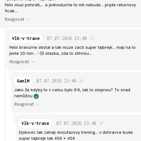
Felix musi potvrdit,... a jednoduche to mit nebude... prijde returnovy
ficak....
Reagovat
Vlk-v-trave
07.07.2026
23:40
Felix bravurne obstal a tak muze zacit super tajbrejk... maji na to
jeste 20 min... :-))) otazka, zda to stihnou...
Reagovat
GaelM
07.07.2026
23:46
Jako že kdyby to v celou bylo 9:9, tak to stopnou? To snad
nemůžou
Reagovat
Vlk-v-trave
07.07.2026
23:48
Djokovic tak zahaji dvoufazovy trening... v dohravce bude
super tajbrejk tak 456 x 454