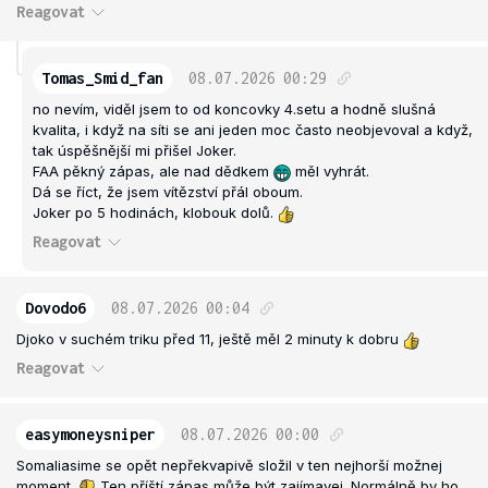
Reagovat
Tomas_Smid_fan
08.07.2026
00:29
no nevím, viděl jsem to od koncovky 4.setu a hodně slušná
kvalita, i když na síti se ani jeden moc často neobjevoval a když,
tak úspěšnější mi přišel Joker.
FAA pěkný zápas, ale nad dědkem
měl vyhrát.
Dá se říct, že jsem vítězství přál oboum.
Joker po 5 hodinách, klobouk dolů.
Reagovat
Dovodo6
08.07.2026
00:04
Djoko v suchém triku před 11, ještě měl 2 minuty k dobru
Reagovat
easymoneysniper
08.07.2026
00:00
Somaliasime se opět nepřekvapivě složil v ten nejhorší možnej
moment.
Ten příští zápas může být zajímavej. Normálně by ho