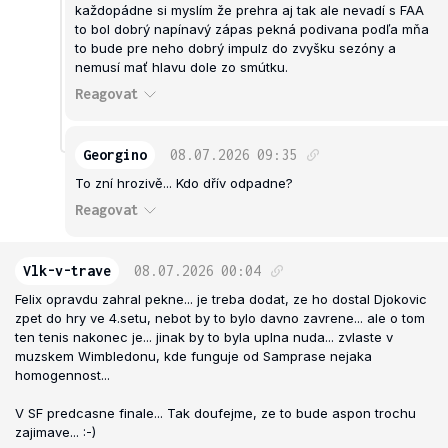
každopádne si myslím že prehra aj tak ale nevadí s FAA
to bol dobrý napínavý zápas pekná podivana podľa mňa
to bude pre neho dobrý impulz do zvyšku sezóny a
nemusí mať hlavu dole zo smútku.
Reagovat
Georgino
08.07.2026
09:35
To zní hrozivě... Kdo dřív odpadne?
Reagovat
Vlk-v-trave
08.07.2026
00:04
Felix opravdu zahral pekne... je treba dodat, ze ho dostal Djokovic
zpet do hry ve 4.setu, nebot by to bylo davno zavrene... ale o tom
ten tenis nakonec je... jinak by to byla uplna nuda... zvlaste v
muzskem Wimbledonu, kde funguje od Samprase nejaka
homogennost...
V SF predcasne finale... Tak doufejme, ze to bude aspon trochu
zajimave... :-)