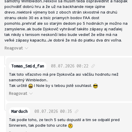
samotný Wimbledon..Felixovi sa musím teda ospravedlniť a naopak
pochváliť dobrú hru a že už na backhande nieje úplne
drevo..niektoré výmeny boli z oboch strán skvostné na druhú
stranu okolo 30 es a tisíc priamych bodov FAA dost
pomohlo..prehrať ale so starým dedom po 5 hodinách je možno na
zamyslenie..ak bude Djokovič vyhrávať takéto zápasy aj naďalej
tak nikdy s tenisom neskončí lebo bude vedieť že ešte má na
veľké zápasy kapacitu..Je dobré že má do piatku dva dni voľna.
Reagovat
Tomas_Smid_fan
08.07.2026
00:22
Tak toto víťazstvo má pre Djokoviča asi väčšiu hodnotu než
samotný Wimbledon..
Tak určitě
I Nole by s tebou jistě souhlasil.
Reagovat
Marduch
08.07.2026
00:35
Tak podle toho, ze tech 5 setu dopustil a tim se odpalil pred
Sinnerem, tak podle toho urcite