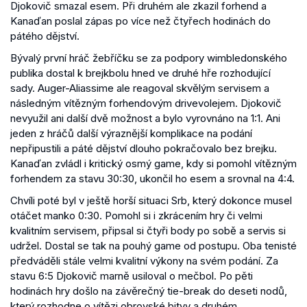
Djokovič smazal esem. Při druhém ale zkazil forhend a
Kanaďan poslal zápas po více než čtyřech hodinách do
pátého dějství.
Bývalý první hráč žebříčku se za podpory wimbledonského
publika dostal k brejkbolu hned ve druhé hře rozhodující
sady. Auger-Aliassime ale reagoval skvělým servisem a
následným vítězným forhendovým drivevolejem. Djokovič
nevyužil ani další dvě možnost a bylo vyrovnáno na 1:1. Ani
jeden z hráčů další výraznější komplikace na podání
nepřipustili a páté dějství dlouho pokračovalo bez brejku.
Kanaďan zvládl i kritický osmý game, kdy si pomohl vítězným
forhendem za stavu 30:30, ukončil ho esem a srovnal na 4:4.
Chvíli poté byl v ještě horší situaci Srb, který dokonce musel
otáčet manko 0:30. Pomohl si i zkrácením hry či velmi
kvalitním servisem, připsal si čtyři body po sobě a servis si
udržel. Dostal se tak na pouhý game od postupu. Oba tenisté
předváděli stále velmi kvalitní výkony na svém podání. Za
stavu 6:5 Djokovič marně usiloval o mečbol. Po pěti
hodinách hry došlo na závěrečný tie-break do deseti nodů,
který rozhodne o vítězi obrovské bitvy a druhém