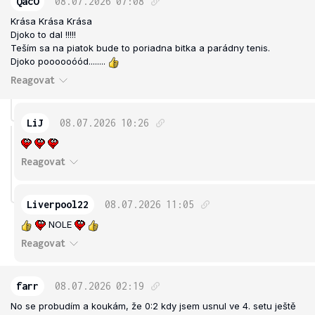
QacO
08.07.2026
07:08
Krása Krása Krása
Djoko to dal !!!!!
Teším sa na piatok bude to poriadna bitka a parádny tenis.
Djoko poooooóód........
Reagovat
LiJ
08.07.2026
10:26
Reagovat
Liverpool22
08.07.2026
11:05
NOLE
Reagovat
farr
08.07.2026
02:19
No se probudím a koukám, že 0:2 kdy jsem usnul ve 4. setu ještě