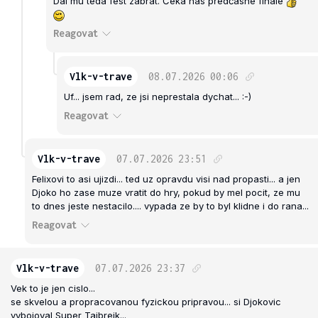
Dál mu teda fest zabrat. Čeká nás předčasné finále
Reagovat
Vlk-v-trave
08.07.2026
00:06
Uf... jsem rad, ze jsi neprestala dychat... :-)
Reagovat
Vlk-v-trave
07.07.2026
23:51
Felixovi to asi ujizdi... ted uz opravdu visi nad propasti... a jen
Djoko ho zase muze vratit do hry, pokud by mel pocit, ze mu
to dnes jeste nestacilo.... vypada ze by to byl klidne i do rana...
Reagovat
Vlk-v-trave
07.07.2026
23:37
Vek to je jen cislo...
se skvelou a propracovanou fyzickou pripravou... si Djokovic
vybojoval Super Tajbrejk...