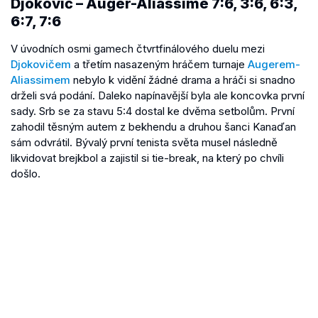
Djokovič – Auger-Aliassime 7:6, 3:6, 6:3,
6:7, 7:6
V úvodních osmi gamech čtvrtfinálového duelu mezi
Djokovičem
a třetím nasazeným hráčem turnaje
Augerem-
Aliassimem
nebylo k vidění žádné drama a hráči si snadno
drželi svá podání. Daleko napínavější byla ale koncovka první
sady. Srb se za stavu 5:4 dostal ke dvěma setbolům. První
zahodil těsným autem z bekhendu a druhou šanci Kanaďan
sám odvrátil. Bývalý první tenista světa musel následně
likvidovat brejkbol a zajistil si tie-break, na který po chvíli
došlo.