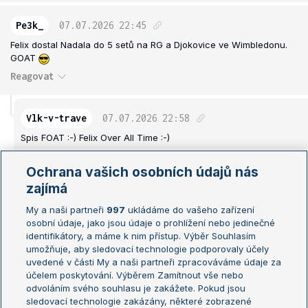
Pe3k_
07.07.2026
22:45
Felix dostal Nadala do 5 setů na RG a Djokovice ve Wimbledonu.
GOAT
Reagovat
Vlk-v-trave
07.07.2026
22:58
Spis FOAT :-) Felix Over All Time :-)
Reagovat
Ochrana vašich osobních údajů nás
zajímá
pantera1
07.07.2026
22:42
My a naši partneři
997
ukládáme do vašeho zařízení
Bože Nole zaber, trest za ten zmaštěnej gem, už jsi mohl být ve
osobní údaje, jako jsou údaje o prohlížení nebo jedinečné
sprše. Takhle se tam budeš pachtit další hodinu.
identifikátory, a máme k nim přístup. Výběr Souhlasím
Reagovat
umožňuje, aby sledovací technologie podporovaly účely
uvedené v části My a naši partneři zpracováváme údaje za
účelem poskytování. Výběrem Zamítnout vše nebo
odvoláním svého souhlasu je zakážete. Pokud jsou
frenkie57
07.07.2026
22:44
sledovací technologie zakázány, některé zobrazené