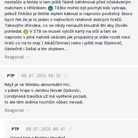
nestačilo a Nolda si tam ještě řádně zatrénoval před očekávaným
matchem s Hříšníkem.
Těžko mohlo být pochyb kdo vyhraje,
jelikož FAAčko je tímhle stylem káknutí si naprosto pověstný. Skoro
bych řek že je to jeden z nejhorších relativně dobrých hráčů.
Takovýho dřeváka, co se nikdy nenaučil kloudně BH aby člověk
pohledal.
V STB se museli vyložit karty na stůl a tam se
naprosto v plné nahotě ukázalo jak propastný je stále rozdíl mezi
hráči co na to mají ( Alkáč/Sinner) nebo i ještě mají (Djokovič,
částečně i Saša) a tím zbytkem....
Reagovat
PTP
08.07.2026
00:26
Když je ve Wimblu abnormální hic,
v pátek hraje s Jendou Novak Djokovic,
Londýnská travička už má vydřené pozadí,
to ale těm dvěma hochům vůbec nevadí.
Reagovat
PTP
08.07.2026
00:41
Jelena tam s Noldou chodívá,