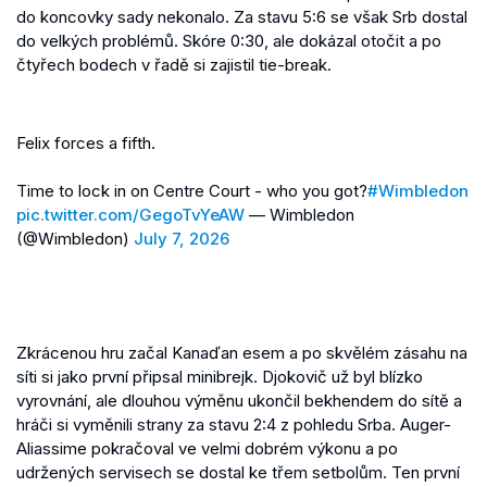
do koncovky sady nekonalo. Za stavu 5:6 se však Srb dostal
do velkých problémů. Skóre 0:30, ale dokázal otočit a po
čtyřech bodech v řadě si zajistil tie-break.
Felix forces a fifth.
Time to lock in on Centre Court - who you got?
#Wimbledon
pic.twitter.com/GegoTvYeAW
— Wimbledon
(@Wimbledon)
July 7, 2026
Zkrácenou hru začal Kanaďan esem a po skvělém zásahu na
síti si jako první připsal minibrejk. Djokovič už byl blízko
vyrovnání, ale dlouhou výměnu ukončil bekhendem do sítě a
hráči si vyměnili strany za stavu 2:4 z pohledu Srba. Auger-
Aliassime pokračoval ve velmi dobrém výkonu a po
udržených servisech se dostal ke třem setbolům. Ten první