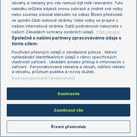
To tedy bude TB projel...
obsahy a reklamy pro vás nemusí být tolik relevantní. Tuto
nabídku můžete kdykoli znovu zobrazit a změnit své volby
Reagovat
nebo souhlas odvolat kliknutím na odkaz Řízení předvoleb
ve spodní části webové stránky. Vaše volby se projeví v
našem Internetová stránka. Další podrobnosti naleznete v
pantera1
07.07.2026
22:45
našich Zásadách ochrany osobních údajů.
Třetí strany
Abys neprohrál
Ožér je extrémně otravnej a vytrvalej
.
Společně s našimi partnery zpracováváme údaje s
tímto cílem:
Reagovat
Používání přesných údajů o zeměpisné poloze . Aktivní
vyhledávání identifikačních údajů v rámci specifických
vlastností zařízení . Ukládání a/nebo přístup k informacím v
Patik
07.07.2026
22:45
zařízení . Personalizovaná reklama a obsah, měření reklam
a obsahu, průzkum publika a rozvoj služeb .
No a je to tu..ten odflaknuty gem sa mu vrátil...už mohlo byť
dávno po zápase.
Seznam partnerů (dodavatelů)
Reagovat
Souhlasím
pantera1
07.07.2026
22:50
Zamítnout vše
Patiku domluv mu, na tebe snad dá. Jak chce hrát proti
Tyrolakovi, když se odrovná s Kanaďanem
.
Řízení předvoleb
Reagovat