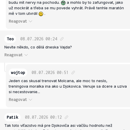
budu mít nervy na pochodu.
a mohlo by to zafungovat, jako
už mockrát a třeba se mu povede vyhrát. Právě tenhle maratón
mě v tom utvrdil
.
Reagovat
Teo
08.07.2026
00:24
Nevíte někdo, co dělá dneska Vajda?
Reagovat
wojtop
08.07.2026
00:51
Jeden cas skusal trenovat Molcana, ale moc to neslo,
treningova moralka ina ako u Djokovica. Venuje sa dcere a uziva
si necestovanie...
Reagovat
Patik
08.07.2026
00:12
Tak toto víťazstvo má pre Djokoviča asi väčšiu hodnotu než