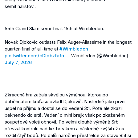
semifinalistovi.
55th Grand Slam semi-final. 15th at Wimbledon.
Novak Djokovic outlasts Felix Auger-Aliassime in the longest
quarter-final of all-time at
#Wimbledon
pic.twitter.com/cDlqbzfafn
— Wimbledon (@Wimbledon)
July 7, 2026
Zkrácená hra začala skvělou výměnou, kterou po
doběhnutém kraťasu ovládl Djokovič. Následně jako první
uspel na příjmu a dostal se do vedení 3:1. Poté ale zkazil
bekhendo do sítě. Vedení o mini brejk však po zkaženém
soupeřově voleji obnovil. Po velmi dlouhé výměně Srb
převzal kontrolu nad tie-breakem a následně zvýšil už na
rozdíl čtyř bodů. Po další náročné přestřelce za stavu 8:4 si