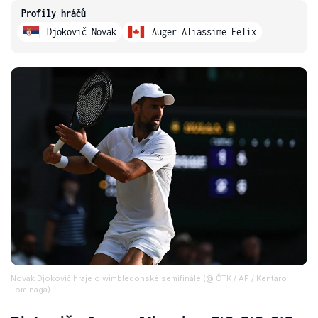
Profily hráčů
Djokovič Novak
Auger Aliassime Felix
Novak Djokovič hraje o wimbledonské semifinále (@ ČTK / AP / Kentaro
Tominaga)