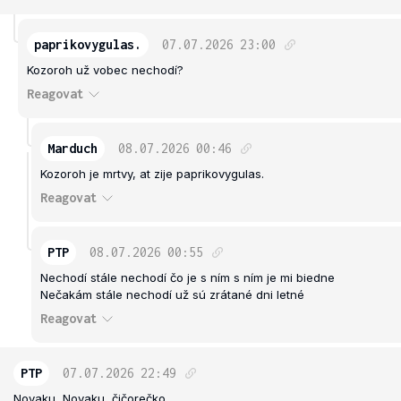
paprikovygulas.
07.07.2026
23:00
Kozoroh už vobec nechodí?
Reagovat
Marduch
08.07.2026
00:46
Kozoroh je mrtvy, at zije paprikovygulas.
Reagovat
PTP
08.07.2026
00:55
Nechodí stále nechodí čo je s ním s ním je mi biedne
Nečakám stále nechodí už sú zrátané dni letné
Reagovat
PTP
07.07.2026
22:49
Novaku, Novaku, čičorečko.