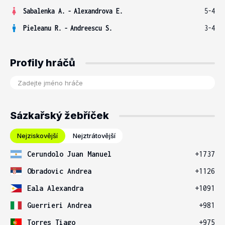
Sabalenka A.
-
Alexandrova E.
5-4
Pieleanu R.
-
Andreescu S.
3-4
Profily hráčů
Sázkařský žebříček
Nejziskovější
Nejztrátovější
Cerundolo Juan Manuel
+1737
Obradovic Andrea
+1126
Eala Alexandra
+1091
Guerrieri Andrea
+981
Torres Tiago
+975