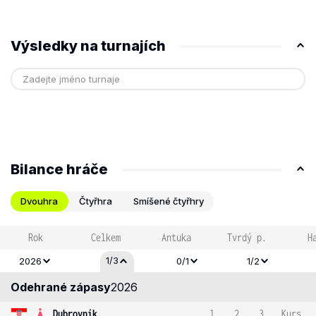
Výsledky na turnajích
Bilance hráče
Dvouhra
Čtyřhra
Smíšené čtyřhry
Rok
Celkem
Antuka
Tvrdý p.
H
1/3
2026
0/1
1/2
Odehrané zápasy
2026
Dubrovník
1
2
3
Kurs