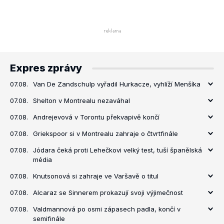
Expres zprávy
07.08.
Van De Zandschulp vyřadil Hurkacze, vyhlíží Menšíka
07.08.
Shelton v Montrealu nezaváhal
07.08.
Andrejevová v Torontu překvapivě končí
07.08.
Griekspoor si v Montrealu zahraje o čtvrtfinále
07.08.
Jódara čeká proti Lehečkovi velký test, tuší španělská
média
07.08.
Knutsonová si zahraje ve Varšavě o titul
07.08.
Alcaraz se Sinnerem prokazují svoji výjimečnost
07.08.
Valdmannová po osmi zápasech padla, končí v
semifinále