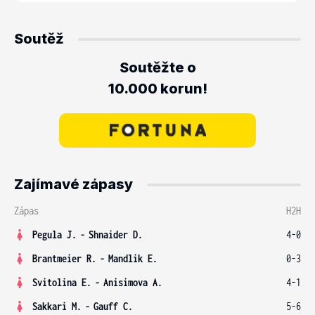
Soutěž
Soutěžte o
10.000 korun!
Zajímavé zápasy
Zápas
H2H
Pegula J.
-
Shnaider D.
4-0
Brantmeier R.
-
Mandlik E.
0-3
Svitolina E.
-
Anisimova A.
4-1
Sakkari M.
-
Gauff C.
5-6