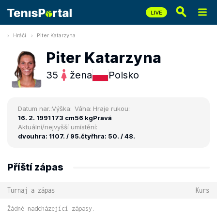
Hráči
Piter Katarzyna
Piter Katarzyna
35
žena
Polsko
Datum nar.:
Výška:
Váha:
Hraje rukou:
16. 2. 1991
173 cm
56 kg
Pravá
Aktuální/nejvyšší umístění:
dvouhra: 1107. / 95.
čtyřhra: 50. / 48.
Příští zápas
Turnaj a zápas
Kurs
Žádné nadcházející zápasy.