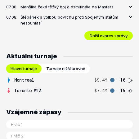
07.08.
Menšíka čeká těžký boj o osmifinále na Masters
07.08.
Štěpánek s volbou povrchu proti Spojeným státům
nesouhlasí
Další expres zprávy
Aktuální turnaje
Hlavní turnaje
Turnaje nižší úrovně
Montreal
$9.4M
16
Toronto WTA
$7.4M
15
Vzájemné zápasy