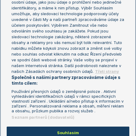
osobní údaje, jako jsou údaje o prohlížení nebo jedinečné
Žebříček WTA (ženy)
French Open
identifikátory, a máme k nim přístup. Výběr Souhlasím
umožňuje, aby sledovací technologie podporovaly účely
Sázkařský žebříček
Wimbledon
uvedené v části My a naši partneři zpracováváme údaje za
US Open
účelem poskytování. Výběrem Zamítnout vše nebo
odvoláním svého souhlasu je zakážete. Pokud jsou
Turnaj mistrů
sledovací technologie zakázány, některé zobrazené
Turnaj mistryň
obsahy a reklamy pro vás nemusí být tolik relevantní. Tuto
Aktualní trendy
nabídku můžete kdykoli znovu zobrazit a změnit své volby
nebo souhlas odvolat kliknutím na odkaz Řízení předvoleb
ve spodní části webové stránky. Vaše volby se projeví v
Fotbalové přestupy
našem Internetová stránka. Další podrobnosti naleznete v
Livesport Daily
našich Zásadách ochrany osobních údajů.
Třetí strany
Společně s našimi partnery zpracováváme údaje s
LS Prague Open
tímto cílem:
Používání přesných údajů o zeměpisné poloze . Aktivní
vyhledávání identifikačních údajů v rámci specifických
vlastností zařízení . Ukládání a/nebo přístup k informacím v
Podmínky užití
Nastavení soukromí
zařízení . Personalizovaná reklama a obsah, měření reklam
GDPR a žurnalistika
Reklama
a obsahu, průzkum publika a rozvoj služeb .
Informace o zpracování osobních
Kontakt
Seznam partnerů (dodavatelů)
údajů
Tiráž
Souhlasím