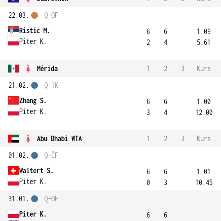
22.03.
Q-OF
Ristic M.
6
6
1.09
Piter K.
2
4
5.61
Mérida
1
2
3
Kurs
21.02.
Q-1K
Zhang S.
6
6
1.00
Piter K.
3
4
12.00
Abu Dhabi WTA
1
2
3
Kurs
01.02.
Q-ČF
Waltert S.
6
6
1.01
Piter K.
0
3
10.45
31.01.
Q-OF
Piter K.
6
6