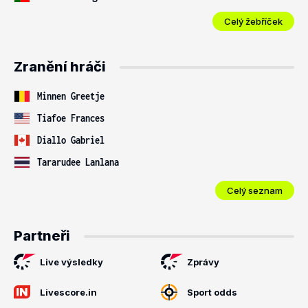
Celý žebříček
Zranění hráči
Minnen Greetje
Tiafoe Frances
Diallo Gabriel
Tararudee Lanlana
Celý seznam
Partneři
Live výsledky
Zprávy
Livescore.in
Sport odds