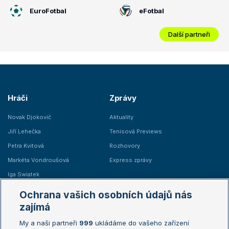
EuroFotbal
eFotbal
Další partneři
Hráči
Zprávy
Novak Djokovič
Aktuality
Jiří Lehečka
Tenisová Previews
Petra Kvitová
Rozhovory
Markéta Vondroušová
Express zprávy
Iga Swiatek
Marie Bouzková
Ochrana vašich osobních údajů nás
Žebříčky
Kalendář turnajů
zajímá
My a naši partneři
999
ukládáme do vašeho zařízení
Žebříček ATP (muži)
Australian Open