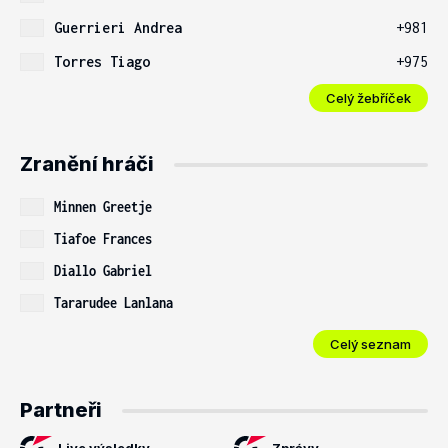
Guerrieri Andrea
+981
Torres Tiago
+975
Celý žebříček
Zranění hráči
Minnen Greetje
Tiafoe Frances
Diallo Gabriel
Tararudee Lanlana
Celý seznam
Partneři
Live výsledky
Zprávy