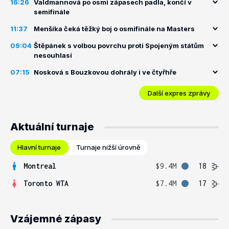
16:26
Valdmannová po osmi zápasech padla, končí v
semifinále
11:37
Menšíka čeká těžký boj o osmifinále na Masters
09:04
Štěpánek s volbou povrchu proti Spojeným státům
nesouhlasí
07:15
Nosková s Bouzkovou dohrály i ve čtyřhře
Další expres zprávy
Aktuální turnaje
Hlavní turnaje
Turnaje nižší úrovně
Montreal
$9.4M
18
Toronto WTA
$7.4M
17
Vzájemné zápasy