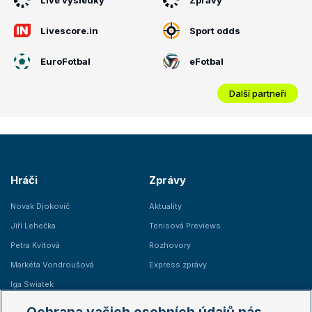
Livescore.in
Sport odds
EuroFotbal
eFotbal
Další partneři
Hráči
Zprávy
Novak Djokovič
Aktuality
Jiří Lehečka
Tenisová Previews
Petra Kvitová
Rozhovory
Markéta Vondroušová
Express zprávy
Iga Swiatek
Marie Bouzková