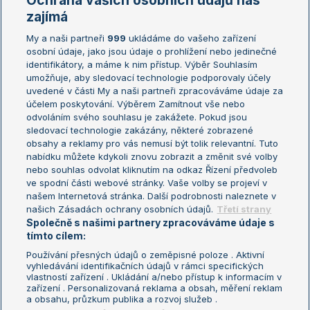
Ochrana vašich osobních údajů nás
Žebříčky
Kalendář turnajů
zajímá
My a naši partneři
999
ukládáme do vašeho zařízení
Žebříček ATP (muži)
Australian Open
osobní údaje, jako jsou údaje o prohlížení nebo jedinečné
Žebříček WTA (ženy)
French Open
identifikátory, a máme k nim přístup. Výběr Souhlasím
umožňuje, aby sledovací technologie podporovaly účely
Sázkařský žebříček
Wimbledon
uvedené v části My a naši partneři zpracováváme údaje za
US Open
účelem poskytování. Výběrem Zamítnout vše nebo
odvoláním svého souhlasu je zakážete. Pokud jsou
Turnaj mistrů
sledovací technologie zakázány, některé zobrazené
Turnaj mistryň
obsahy a reklamy pro vás nemusí být tolik relevantní. Tuto
Aktualní trendy
nabídku můžete kdykoli znovu zobrazit a změnit své volby
nebo souhlas odvolat kliknutím na odkaz Řízení předvoleb
ve spodní části webové stránky. Vaše volby se projeví v
Fotbalové přestupy
našem Internetová stránka. Další podrobnosti naleznete v
Livesport Daily
našich Zásadách ochrany osobních údajů.
Třetí strany
Společně s našimi partnery zpracováváme údaje s
LS Prague Open
tímto cílem:
Používání přesných údajů o zeměpisné poloze . Aktivní
vyhledávání identifikačních údajů v rámci specifických
vlastností zařízení . Ukládání a/nebo přístup k informacím v
Podmínky užití
Nastavení soukromí
zařízení . Personalizovaná reklama a obsah, měření reklam
GDPR a žurnalistika
Reklama
a obsahu, průzkum publika a rozvoj služeb .
Informace o zpracování osobních
Kontakt