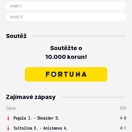
Soutěž
Soutěžte o
10.000 korun!
Zajímavé zápasy
Zápas
H2H
Pegula J.
-
Shnaider D.
4-0
Svitolina E.
-
Anisimova A.
4-1