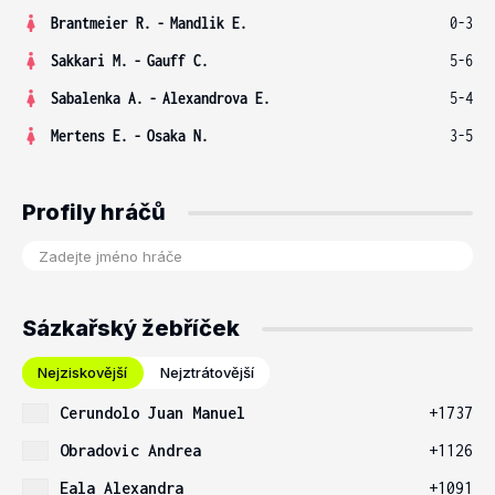
Brantmeier R.
-
Mandlik E.
0-3
Sakkari M.
-
Gauff C.
5-6
Sabalenka A.
-
Alexandrova E.
5-4
Mertens E.
-
Osaka N.
3-5
Profily hráčů
Sázkařský žebříček
Nejziskovější
Nejztrátovější
Cerundolo Juan Manuel
+1737
Obradovic Andrea
+1126
Eala Alexandra
+1091