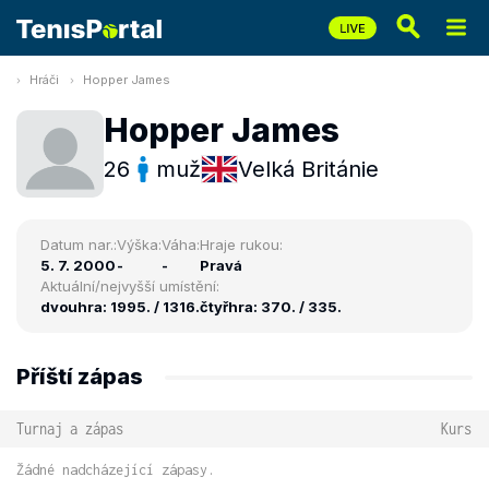
Hráči
Hopper James
Hopper James
26
muž
Velká Británie
Datum nar.:
Výška:
Váha:
Hraje rukou:
5. 7. 2000
-
-
Pravá
Aktuální/nejvyšší umístění:
dvouhra: 1995. / 1316.
čtyřhra: 370. / 335.
Příští zápas
Turnaj a zápas
Kurs
Žádné nadcházející zápasy.