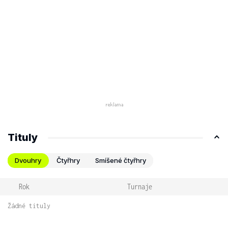
Tituly
Dvouhry
Čtyřhry
Smíšené čtyřhry
Rok
Turnaje
Žádné tituly