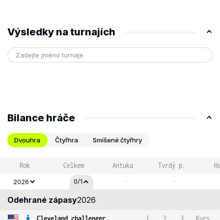
Výsledky na turnajích
Bilance hráče
Dvouhra
Čtyřhra
Smíšené čtyřhry
Rok
Celkem
Antuka
Tvrdý p.
H
-
-
0/1
2026
Odehrané zápasy
2026
Cleveland challenger
1
2
3
Kurs