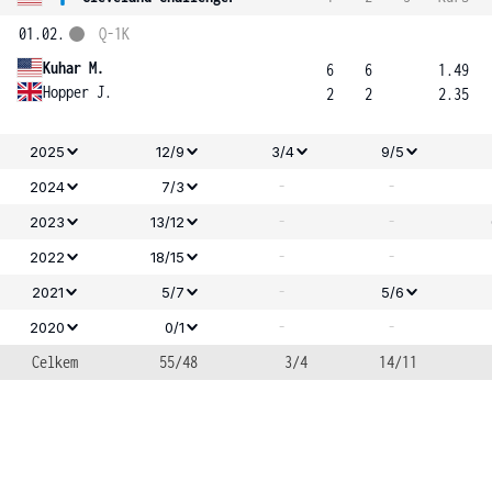
01.02.
Q-1K
Kuhar M.
6
6
1.49
Hopper J.
2
2
2.35
2025
12/9
3/4
9/5
-
-
2024
7/3
-
-
2023
13/12
-
-
2022
18/15
-
2021
5/7
5/6
-
-
2020
0/1
Celkem
55/48
3/4
14/11