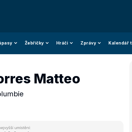
ápasy
Žebříčky
Hráči
Zprávy
Kalendář t
orres Matteo
olumbie
nejvyšší umístění: