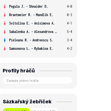
Pegula J.
-
Shnaider D.
4-0
Brantmeier R.
-
Mandlik E.
0-3
Svitolina E.
-
Anisimova A.
4-1
Sabalenka A.
-
Alexandrova E.
5-4
Pieleanu R.
-
Andreescu S.
3-4
Samsonova L.
-
Rybakina E.
4-2
Profily hráčů
Sázkařský žebříček