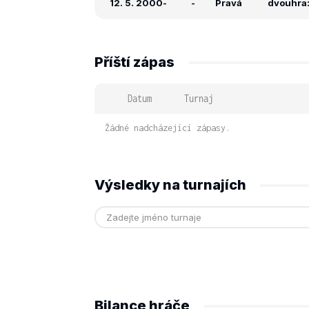
12. 5. 2000
-
-
Pravá
dvouhra: 
Příští zápas
Datum
Turnaj
Žádné nadcházející zápasy.
Výsledky na turnajích
Bilance hráče