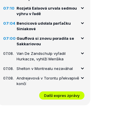
07:10
Rozjetá Ealaová urvala sedmou
výhru v řadě
07:04
Bencicová udolala parťačku
Siniakové
07:00
Gauffová si znovu poradila se
Sakkariovou
07.08.
Van De Zandschulp vyřadil
Hurkacze, vyhlíží Menšíka
07.08.
Shelton v Montrealu nezaváhal
07.08.
Andrejevová v Torontu překvapivě
končí
Další expres zprávy