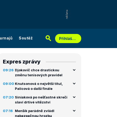
urnajů
Soutěž
Přihlášení
Expres zprávy
09:26
Djokovič chce drastickou
změnu tenisových pravidel
09:00
Knutsonová o největší titul,
Palicová o další finále
07:20
Siniaková po nešťastné skreči
slaví drtivé vítězství
07:16
Menšík parádně zvládl
nebezpečnou hrozbu