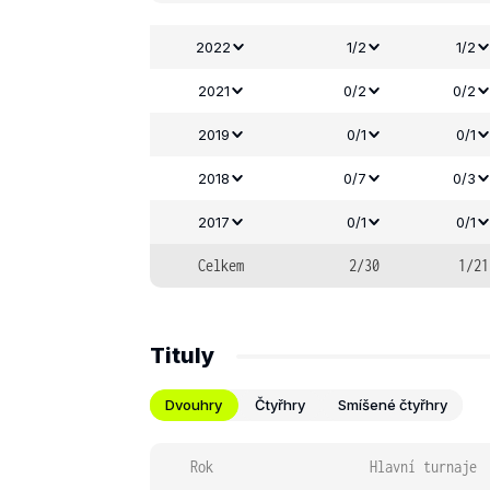
2022
1/2
1/2
2021
0/2
0/2
2019
0/1
0/1
2018
0/7
0/3
2017
0/1
0/1
Celkem
2/30
1/21
Tituly
Dvouhry
Čtyřhry
Smíšené čtyřhry
Rok
Hlavní turnaje