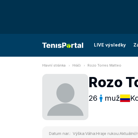
LIVE výsledky
Z
Hlavní stránka
Hráči
Rozo Torres Matteo
Rozo T
26
muž
K
Datum nar.:
Výška:
Váha:
Hraje rukou:
Aktuální/