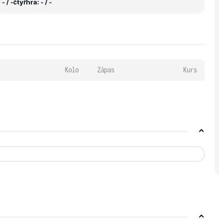
- / -
čtyřhra: - / -
Kolo
Zápas
Kurs