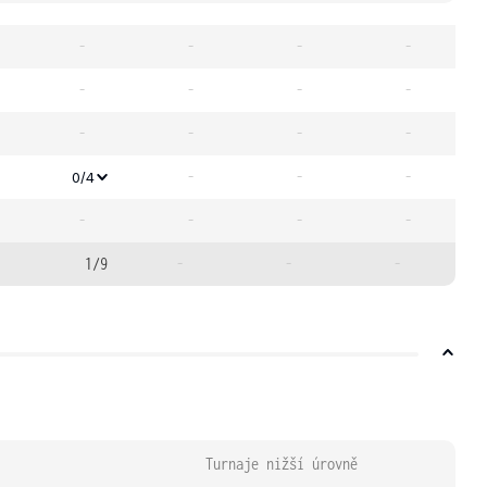
-
-
-
-
-
-
-
-
-
-
-
-
-
-
-
0/4
-
-
-
-
1/9
-
-
-
Turnaje nižší úrovně