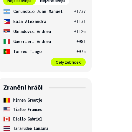
Nejziskovější
Nejztrátovější
Cerundolo Juan Manuel
+1737
Eala Alexandra
+1131
Obradovic Andrea
+1126
Guerrieri Andrea
+981
Torres Tiago
+975
Celý žebříček
Zranění hráči
Minnen Greetje
Tiafoe Frances
Diallo Gabriel
Tararudee Lanlana