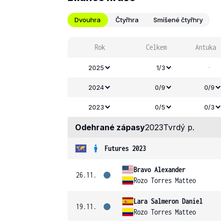
Dvouhra
Čtyřhra
Smíšené čtyřhry
Rok
Celkem
Antuka
-
2025
1/3
2024
0/9
0/9
2023
0/5
0/3
Odehrané zápasy
2023
Tvrdý p.
Futures 2023
Bravo Alexander
26.11.
Rozo Torres Matteo
Lara Salmeron Daniel
19.11.
Rozo Torres Matteo