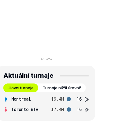
Aktuální turnaje
Hlavní turnaje
Turnaje nižší úrovně
Montreal
$9.4M
16
Toronto WTA
$7.4M
16