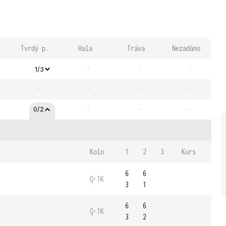
Tvrdý p.
Hala
Tráva
Nezadáno
-
-
-
1/3
-
-
-
-
-
-
-
0/2
Kolo
1
2
3
Kurs
6
6
Q-1K
3
1
6
6
Q-1K
3
2