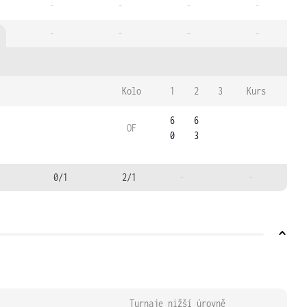
-
-
-
-
-
-
-
-
Kolo
1
2
3
Kurs
6
6
OF
0
3
0/1
2/1
-
-
Turnaje nižší úrovně