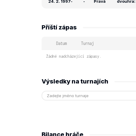
24. 2. 1997
-
-
Pravá
dvouhra: 
Příští zápas
Datum
Turnaj
Žádné nadcházející zápasy.
Výsledky na turnajích
Bilance hráče