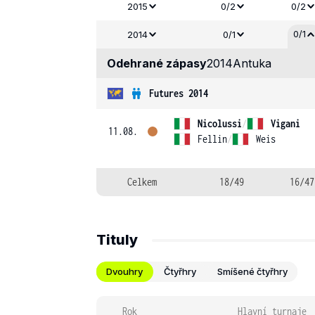
2015
0/2
0/2
0/1
2014
0/1
Odehrané zápasy
2014
Antuka
Futures 2014
Nicolussi
/
Vigani
11.08.
Fellin
/
Weis
Celkem
18/49
16/47
Tituly
Dvouhry
Čtyřhry
Smíšené čtyřhry
Rok
Hlavní turnaje