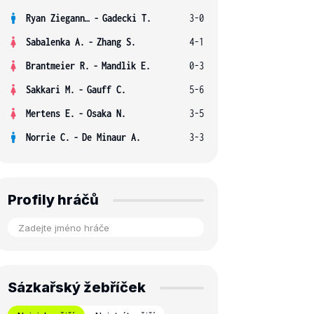
Ryan Ziegann S.
-
Gadecki T.
3-0
Sabalenka A.
-
Zhang S.
4-1
Brantmeier R.
-
Mandlik E.
0-3
Sakkari M.
-
Gauff C.
5-6
Mertens E.
-
Osaka N.
3-5
Norrie C.
-
De Minaur A.
3-3
Profily hráčů
Sázkařský žebříček