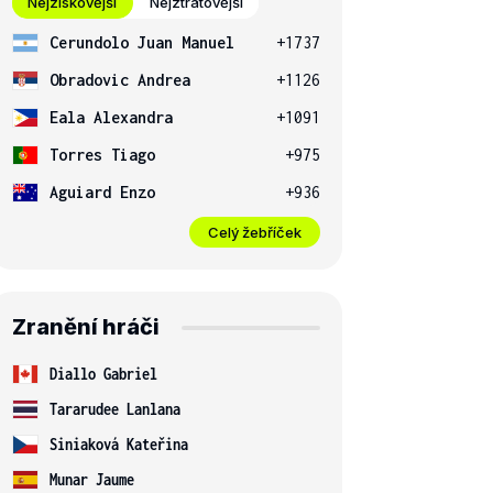
Nejziskovější
Nejztrátovější
Cerundolo Juan Manuel
+1737
Obradovic Andrea
+1126
Eala Alexandra
+1091
Torres Tiago
+975
Aguiard Enzo
+936
Celý žebříček
Zranění hráči
Diallo Gabriel
Tararudee Lanlana
Siniaková Kateřina
Munar Jaume