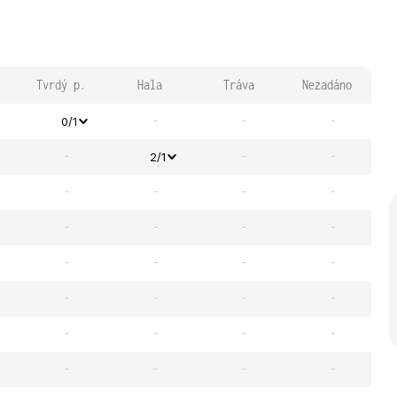
Tvrdý p.
Hala
Tráva
Nezadáno
-
-
-
0/1
-
-
-
2/1
-
-
-
-
-
-
-
-
-
-
-
-
-
-
-
-
-
-
-
-
-
-
-
-