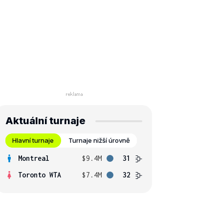
Aktuální turnaje
Hlavní turnaje
Turnaje nižší úrovně
Montreal
$9.4M
31
Toronto WTA
$7.4M
32