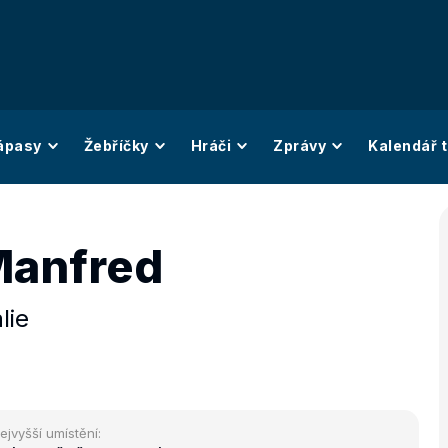
ápasy
Žebříčky
Hráči
Zprávy
Kalendář t
 Manfred
álie
ejvyšší umístění: