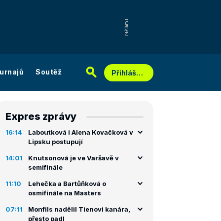
urnajů
Soutěž
Přihlášení
Expres zprávy
16:14
Laboutková i Alena Kovačková v
Lipsku postupují
14:01
Knutsonová je ve Varšavě v
semifinále
11:10
Lehečka a Bartůňková o
osmifinále na Masters
07:11
Monfils nadělil Tienovi kanára,
přesto padl