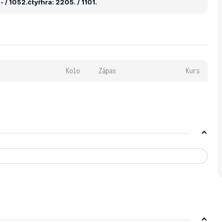
- / 1052.
čtyřhra: 2205. / 1101.
Kolo
Zápas
Kurs