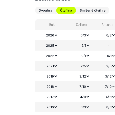
Dvouhra
Čtyřhra
Smíšené čtyřhry
Rok
Celkem
Antuka
2026
0/3
0/2
-
2025
2/1
2022
0/1
0/1
2021
2/5
2/5
2019
3/12
3/12
2018
7/10
7/10
2017
4/11
4/11
2016
0/3
0/3