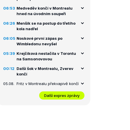
06:53
Medveděv končí v Montrealu
hned na úvodním soupeři
06:26
Menšík se na postup do třetího
kola nadřel
06:05
Noskové první zápas po
Wimbledonu nevyšel
05:39
Krejčíková nestačila v Torontu
na Samsonovovou
00:12
Další šok v Montrealu, Zverev
končí
05.08.
Fritz v Montrealu překvapivě končí
Další expres zprávy