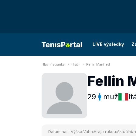
LIVE výsledky
Z
Hlavní stránka
Hráči
Fellin Manfred
Fellin
29
muž
It
Datum nar.:
Výška:
Váha:
Hraje rukou:
Aktuální/n