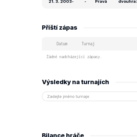
21. 3. 2003
-
-
Pravá
dvouhra:
Příští zápas
Datum
Turnaj
Žádné nadcházející zápasy.
Výsledky na turnajích
Bilance hráče