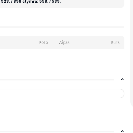
 923. / 898.
čtyřhra: 558. / 539.
Kolo
Zápas
Kurs