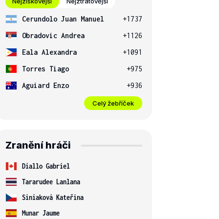
Nejziskovější
Nejztrátovější
Cerundolo Juan Manuel
+1737
Obradovic Andrea
+1126
Eala Alexandra
+1091
Torres Tiago
+975
Aguiard Enzo
+936
Celý žebříček
Zranění hráči
Diallo Gabriel
Tararudee Lanlana
Siniaková Kateřina
Munar Jaume