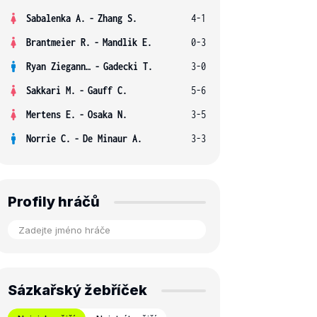
Sabalenka A.
-
Zhang S.
4-1
Brantmeier R.
-
Mandlik E.
0-3
Ryan Ziegann S.
-
Gadecki T.
3-0
Sakkari M.
-
Gauff C.
5-6
Mertens E.
-
Osaka N.
3-5
Norrie C.
-
De Minaur A.
3-3
Profily hráčů
Sázkařský žebříček