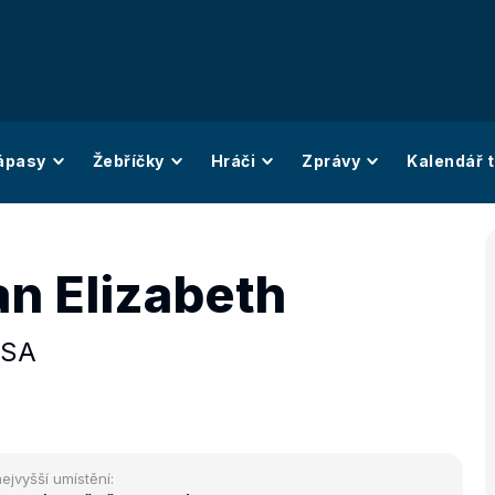
ápasy
Žebříčky
Hráči
Zprávy
Kalendář t
n Elizabeth
SA
ejvyšší umístění: