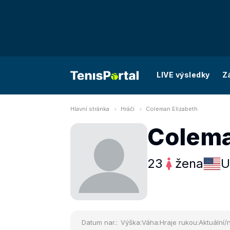
LIVE výsledky
Z
Hlavní stránka
Hráči
Coleman Elizabeth
Colema
23
žena
U
Datum nar.:
Výška:
Váha:
Hraje rukou:
Aktuální/n