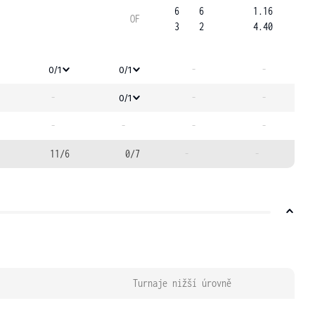
6
6
1.16
OF
3
2
4.40
-
-
0/1
0/1
-
-
-
0/1
-
-
-
-
11/6
0/7
-
-
Turnaje nižší úrovně