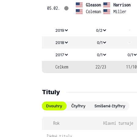
Gleason
/
Harrison
05.02.
Coleman
/
Miller
-
2019
0/2
-
2018
0/1
2017
0/1
0/1
Celkem
22/23
11/10
Tituly
Dvouhry
Čtyřhry
Smíšené čtyřhry
Rok
Hlavní turnaje
Žádné tituly