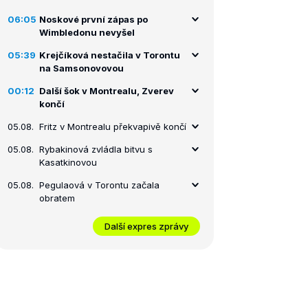
06:05
Noskové první zápas po
Wimbledonu nevyšel
05:39
Krejčíková nestačila v Torontu
na Samsonovovou
00:12
Další šok v Montrealu, Zverev
končí
05.08.
Fritz v Montrealu překvapivě končí
05.08.
Rybakinová zvládla bitvu s
Kasatkinovou
05.08.
Pegulaová v Torontu začala
obratem
Další expres zprávy