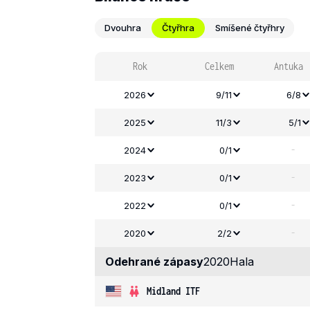
Dvouhra
Čtyřhra
Smíšené čtyřhry
Rok
Celkem
Antuka
2026
9/11
6/8
2025
11/3
5/1
-
2024
0/1
-
2023
0/1
-
2022
0/1
-
2020
2/2
Odehrané zápasy
2020
Hala
Midland ITF