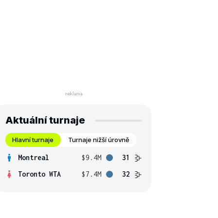
Aktuální turnaje
Hlavní turnaje
Turnaje nižší úrovně
Montreal
$9.4M
31
Toronto WTA
$7.4M
32