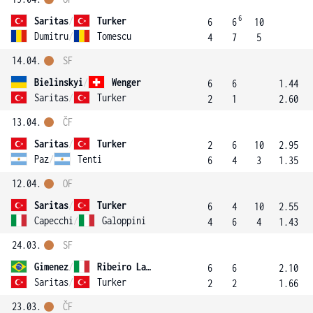
6
Saritas
/
Turker
6
6
10
Dumitru
/
Tomescu
4
7
5
14.04.
SF
Bielinskyi
/
Wenger
6
6
1.44
Saritas
/
Turker
2
1
2.60
13.04.
ČF
Saritas
/
Turker
2
6
10
2.95
Paz
/
Tenti
6
4
3
1.35
12.04.
OF
Saritas
/
Turker
6
4
10
2.55
Capecchi
/
Galoppini
4
6
4
1.43
24.03.
SF
Gimenez
/
Ribeiro Lago
6
6
2.10
Saritas
/
Turker
2
2
1.66
23.03.
ČF