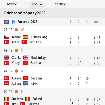
-
22/18
2023
22/18
Odehrané zápasy
2023
Futures 2023
1
2
3
Kurs
20.12.
OF
Jermar
/
Tumbas Kajgo
6
6
2.44
Arinc
/
Saritas
3
4
1.47
09.12.
ČF
Clarke
/
Mackinlay
7
7
1.43
4
Alkaya
/
Saritas
5
6
2.55
07.12.
OF
4
Alkaya
/
Saritas
6
6
10
Altuna
/
Klok
4
7
7
02.12.
F
Dumitru
/
Palosi
7
5
10
1.57
4
Aksu
/
Saritas
6
7
3
2.25