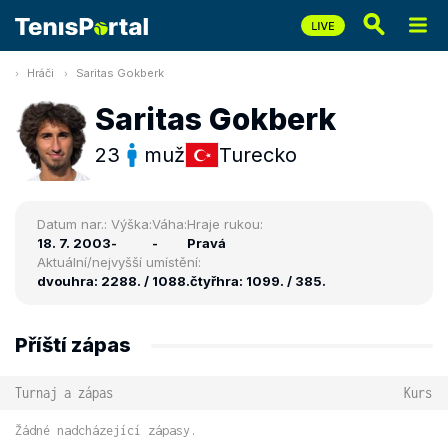
Hráči
Saritas Gokberk
Saritas Gokberk
23
muž
Turecko
Datum nar.:
Výška:
Váha:
Hraje rukou:
18. 7. 2003
-
-
Pravá
Aktuální/nejvyšší umístění:
dvouhra: 2288. / 1088.
čtyřhra: 1099. / 385.
Příští zápas
Turnaj a zápas
Kurs
Žádné nadcházející zápasy.