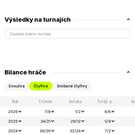
Výsledky na turnajích
Bilance hráče
Dvouhra
Čtyřhra
Smíšené čtyřhry
Rok
Celkem
Antuka
Tvrdý p.
H
2026
7/8
1/2
6/6
2025
34/21
29/12
5/9
2024
39/26
32/24
7/2