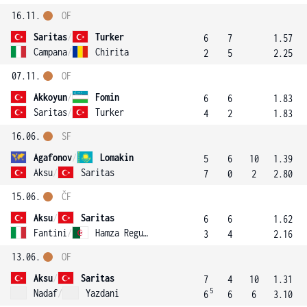
16.11.
OF
Saritas
/
Turker
6
7
1.57
Campana
/
Chirita
2
5
2.25
07.11.
OF
Akkoyun
/
Fomin
6
6
1.83
Saritas
/
Turker
4
2
1.83
16.06.
SF
Agafonov
/
Lomakin
5
6
10
1.39
Aksu
/
Saritas
7
0
2
2.80
15.06.
ČF
Aksu
/
Saritas
6
6
1.62
Fantini
/
Hamza Reguig
3
4
2.16
13.06.
OF
Aksu
/
Saritas
7
4
10
1.31
5
Nadaf
/
Yazdani
6
6
6
3.10