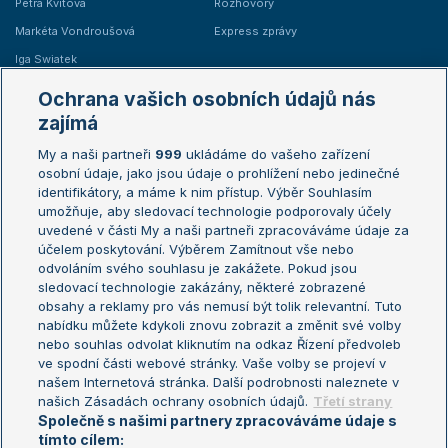
Petra Kvitová
Rozhovory
Markéta Vondroušová
Express zprávy
Iga Swiatek
Marie Bouzková
Ochrana vašich osobních údajů nás
Žebříčky
Kalendář turnajů
zajímá
My a naši partneři
999
ukládáme do vašeho zařízení
Žebříček ATP (muži)
Australian Open
osobní údaje, jako jsou údaje o prohlížení nebo jedinečné
Žebříček WTA (ženy)
French Open
identifikátory, a máme k nim přístup. Výběr Souhlasím
umožňuje, aby sledovací technologie podporovaly účely
Sázkařský žebříček
Wimbledon
uvedené v části My a naši partneři zpracováváme údaje za
US Open
účelem poskytování. Výběrem Zamítnout vše nebo
odvoláním svého souhlasu je zakážete. Pokud jsou
Turnaj mistrů
sledovací technologie zakázány, některé zobrazené
Turnaj mistryň
obsahy a reklamy pro vás nemusí být tolik relevantní. Tuto
Aktualní trendy
nabídku můžete kdykoli znovu zobrazit a změnit své volby
nebo souhlas odvolat kliknutím na odkaz Řízení předvoleb
ve spodní části webové stránky. Vaše volby se projeví v
Fotbalové přestupy
našem Internetová stránka. Další podrobnosti naleznete v
Livesport Daily
našich Zásadách ochrany osobních údajů.
Třetí strany
Společně s našimi partnery zpracováváme údaje s
LS Prague Open
tímto cílem: