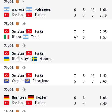
29.04.
F
Ambrogi
/
Rodriguez
6
5
10
1.66
Saritas
/
Turker
3
7
8
2.10
28.04.
SF
Saritas
/
Turker
7
7
2.25
5
Binda
/
Tenti
6
5
1.57
27.04.
ČF
Saritas
/
Turker
Bielinskyi
/
Madaras
25.04.
OF
Saritas
/
Turker
7
5
10
1.40
Chepik
/
Ibragimov
5
7
6
2.65
20.04.
ČF
Haerteis
/
Heller
6
6
1.06
Saritas
/
Turker
3
4
7.40
19.04.
OF