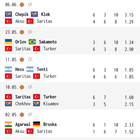
06.06.
OF
Chepik
/
Klok
6
3
10
3.15
Aksu
/
Saritas
4
6
8
1.29
23.05.
OF
Orlov
/
Sakamoto
3
6
10
1.34
Saritas
/
Turker
6
3
8
2.90
11.05.
ČF
Hess
/
Tenti
6
3
10
1.85
Saritas
/
Turker
4
6
6
1.85
10.05.
OF
Saritas
/
Turker
6
7
1.60
Chekhov
/
Kiuamov
3
5
2.15
02.05.
OF
Agarwal
/
Broska
6
1
10
2.33
Aksu
/
Saritas
1
6
7
1.52