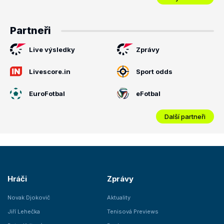
Partneři
Live výsledky
Zprávy
Livescore.in
Sport odds
EuroFotbal
eFotbal
Další partneři
Hráči
Zprávy
Novak Djokovič
Aktuality
Jiří Lehečka
Tenisová Previews