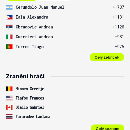
Cerundolo Juan Manuel
+1737
Eala Alexandra
+1131
Obradovic Andrea
+1126
Guerrieri Andrea
+981
Torres Tiago
+975
Celý žebříček
Zranění hráči
Minnen Greetje
Tiafoe Frances
Diallo Gabriel
Tararudee Lanlana
Celý seznam