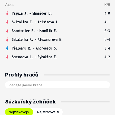
Zápas
H2H
Pegula J.
-
Shnaider D.
4-0
Svitolina E.
-
Anisimova A.
4-1
Brantmeier R.
-
Mandlik E.
0-3
Sabalenka A.
-
Alexandrova E.
5-4
Pieleanu R.
-
Andreescu S.
3-4
Samsonova L.
-
Rybakina E.
4-2
Profily hráčů
Sázkařský žebříček
Nejziskovější
Nejztrátovější