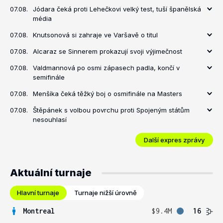
07.08.
Jódara čeká proti Lehečkovi velký test, tuší španělská
média
07.08.
Knutsonová si zahraje ve Varšavě o titul
07.08.
Alcaraz se Sinnerem prokazují svoji výjimečnost
07.08.
Valdmannová po osmi zápasech padla, končí v
semifinále
07.08.
Menšíka čeká těžký boj o osmifinále na Masters
07.08.
Štěpánek s volbou povrchu proti Spojeným státům
nesouhlasí
Další expres zprávy
Aktuální turnaje
Hlavní turnaje
Turnaje nižší úrovně
Montreal
$9.4M
16