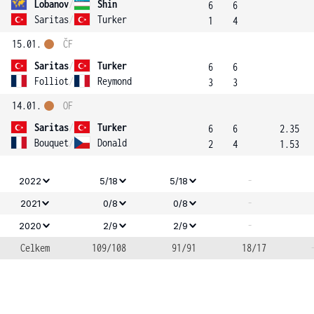
Lobanov
/
Shin
6
6
Saritas
/
Turker
1
4
15.01.
ČF
Saritas
/
Turker
6
6
Folliot
/
Reymond
3
3
14.01.
OF
Saritas
/
Turker
6
6
2.35
Bouquet
/
Donald
2
4
1.53
-
2022
5/18
5/18
-
2021
0/8
0/8
-
2020
2/9
2/9
Celkem
109/108
91/91
18/17