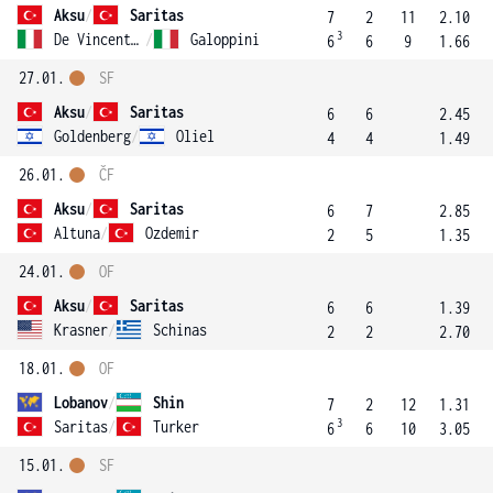
Aksu
/
Saritas
7
2
11
2.10
3
De Vincentis
/
Galoppini
6
6
9
1.66
27.01.
SF
Aksu
/
Saritas
6
6
2.45
Goldenberg
/
Oliel
4
4
1.49
26.01.
ČF
Aksu
/
Saritas
6
7
2.85
Altuna
/
Ozdemir
2
5
1.35
24.01.
OF
Aksu
/
Saritas
6
6
1.39
Krasner
/
Schinas
2
2
2.70
18.01.
OF
Lobanov
/
Shin
7
2
12
1.31
3
Saritas
/
Turker
6
6
10
3.05
15.01.
SF