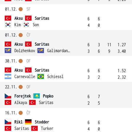
01.12.
SF
Aksu
/
Saritas
6
6
Kim
/
Son
4
0
01.12.
ČF
Aksu
/
Saritas
6
3
11
1.27
Dolzhenkov
/
Galimardanov
3
6
9
3.40
30.11.
OF
Aksu
/
Saritas
6
6
1.52
Carnevalle
/
Schiessl
3
2
2.32
22.11.
OF
Forejtek
/
Popko
6
7
Alkaya
/
Saritas
2
5
16.11.
ČF
Rikl
/
Stodder
6
6
Saritas
/
Turker
4
0