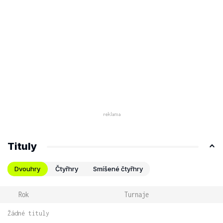
Tituly
Dvouhry
Čtyřhry
Smíšené čtyřhry
Rok
Turnaje
Žádné tituly