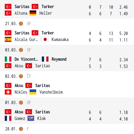
Saritas
/
Turker
0
7
10
2.46
Altuna
/
Heller
6
6
7
1.49
21.03.
OF
Saritas
/
Turker
4
6
13
5.20
Alcala Gurri
/
Kumasaka
6
4
11
1.11
03.03.
SF
De Vincentis
/
Reymond
7
6
2.34
Aksu
/
Saritas
5
3
1.53
02.03.
ČF
Aksu
/
Saritas
Nikles
/
Vanshelboim
01.03.
OF
Aksu
/
Saritas
6
6
1.18
Gomez
/
Klok
4
4
4.10
28.01.
F