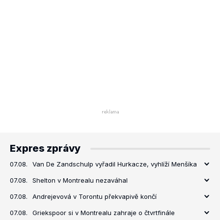
Expres zprávy
07.08.
Van De Zandschulp vyřadil Hurkacze, vyhlíží Menšíka
07.08.
Shelton v Montrealu nezaváhal
07.08.
Andrejevová v Torontu překvapivě končí
07.08.
Griekspoor si v Montrealu zahraje o čtvrtfinále