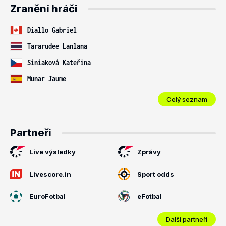
Zranění hráči
Diallo Gabriel
Tararudee Lanlana
Siniaková Kateřina
Munar Jaume
Celý seznam
Partneři
Live výsledky
Zprávy
Livescore.in
Sport odds
EuroFotbal
eFotbal
Další partneři