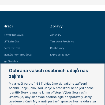
Hráči
Zprávy
Novak Djokovič
Aktuality
Jiří Lehečka
Tenisová Previews
Petra Kvitová
Rozhovory
Markéta Vondroušová
Express zprávy
Iga Swiatek
Marie Bouzková
Ochrana vašich osobních údajů nás
Žebříčky
Kalendář turnajů
zajímá
My a naši partneři
997
ukládáme do vašeho zařízení
Žebříček ATP (muži)
Australian Open
osobní údaje, jako jsou údaje o prohlížení nebo jedinečné
Žebříček WTA (ženy)
French Open
identifikátory, a máme k nim přístup. Výběr Souhlasím
umožňuje, aby sledovací technologie podporovaly účely
Sázkařský žebříček
Wimbledon
uvedené v části My a naši partneři zpracováváme údaje za
US Open