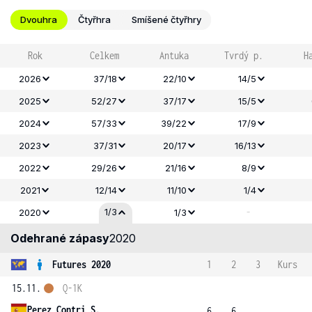
Dvouhra
Čtyřhra
Smíšené čtyřhry
Rok
Celkem
Antuka
Tvrdý p.
H
2026
37/18
22/10
14/5
2025
52/27
37/17
15/5
2024
57/33
39/22
17/9
2023
37/31
20/17
16/13
2022
29/26
21/16
8/9
2021
12/14
11/10
1/4
-
1/3
2020
1/3
Odehrané zápasy
2020
Futures 2020
1
2
3
Kurs
15.11.
Q-1K
Perez Contri S.
6
6