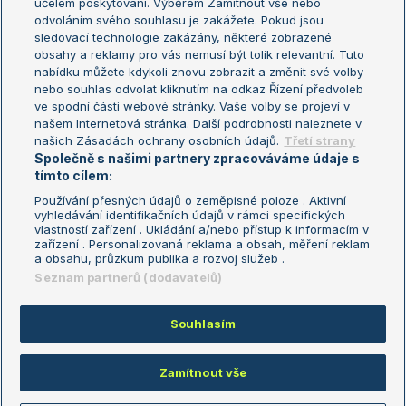
účelem poskytování. Výběrem Zamítnout vše nebo
odvoláním svého souhlasu je zakážete. Pokud jsou
Turnaj mistrů
sledovací technologie zakázány, některé zobrazené
Turnaj mistryň
obsahy a reklamy pro vás nemusí být tolik relevantní. Tuto
Aktualní trendy
nabídku můžete kdykoli znovu zobrazit a změnit své volby
nebo souhlas odvolat kliknutím na odkaz Řízení předvoleb
ve spodní části webové stránky. Vaše volby se projeví v
Fotbalové přestupy
našem Internetová stránka. Další podrobnosti naleznete v
Livesport Daily
našich Zásadách ochrany osobních údajů.
Třetí strany
Společně s našimi partnery zpracováváme údaje s
LS Prague Open
tímto cílem:
Používání přesných údajů o zeměpisné poloze . Aktivní
vyhledávání identifikačních údajů v rámci specifických
vlastností zařízení . Ukládání a/nebo přístup k informacím v
Podmínky užití
Nastavení soukromí
zařízení . Personalizovaná reklama a obsah, měření reklam
GDPR a žurnalistika
Reklama
a obsahu, průzkum publika a rozvoj služeb .
Informace o zpracování osobních
Kontakt
Seznam partnerů (dodavatelů)
údajů
Tiráž
Souhlasím
Copyright © 2008-2026 TenisPortal.cz. Využíváme zpravodajství ČTK.
Zamítnout vše