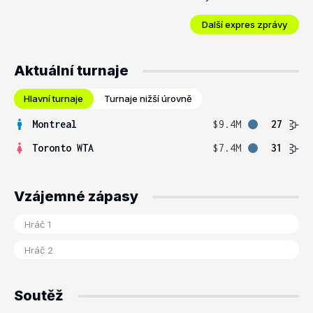
Další expres zprávy
Aktuální turnaje
Hlavní turnaje
Turnaje nižší úrovně
Montreal
$9.4M
27
Toronto WTA
$7.4M
31
Vzájemné zápasy
Soutěž