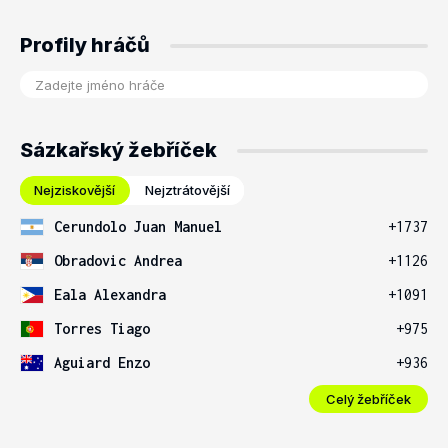
Profily hráčů
Sázkařský žebříček
Nejziskovější
Nejztrátovější
Cerundolo Juan Manuel
+1737
Obradovic Andrea
+1126
Eala Alexandra
+1091
Torres Tiago
+975
Aguiard Enzo
+936
Celý žebříček