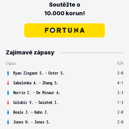
Soutěžte o
10.000 korun!
Zajímavé zápasy
Zápas
H2H
Ryan Ziegann S.
-
Oster S.
5-0
Sabalenka A.
-
Zhang S.
4-1
Norrie C.
-
De Minaur A.
3-3
Golubic V.
-
Swiatek I.
1-3
Beale J.
-
Hahn J.
2-0
Jones H.
-
Jones S.
2-0