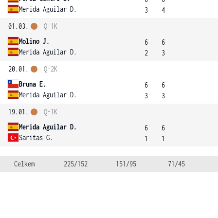
Merida Aguilar D.
3
4
01.03.
Q-1K
Molino J.
6
6
Merida Aguilar D.
2
3
20.01.
Q-2K
Bruna E.
6
6
Merida Aguilar D.
3
3
19.01.
Q-1K
Merida Aguilar D.
6
6
Saritas G.
1
1
Celkem
225/152
151/95
71/45