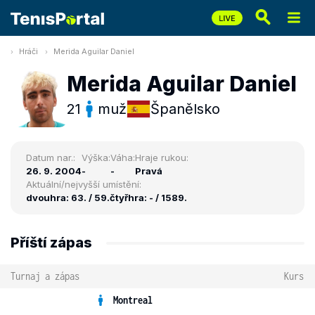
Hráči
Merida Aguilar Daniel
Merida Aguilar Daniel
21
muž
Španělsko
Datum nar.:
Výška:
Váha:
Hraje rukou:
26. 9. 2004
-
-
Pravá
Aktuální/nejvyšší umístění:
dvouhra: 63. / 59.
čtyřhra: - / 1589.
Příští zápas
Turnaj a zápas
Kurs
Montreal