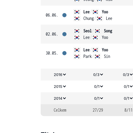
Lee
/
Yoo
06.06.
Chung
/
Lee
Seol
/
Song
02.06.
Lee
/
Yoo
Lee
/
Yoo
30.05.
Park
/
Sin
2016
0/3
0/3
2015
0/1
0/1
2014
0/1
0/1
Celkem
27/29
8/11