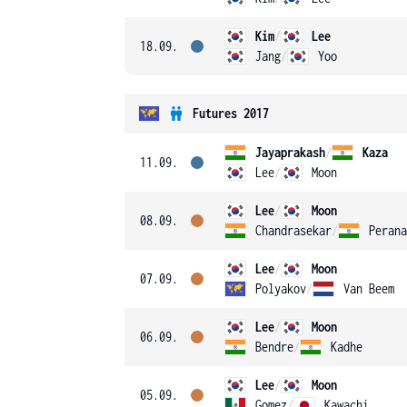
Kim
/
Lee
18.09.
Jang
/
Yoo
Futures 2017
Jayaprakash
/
Kaza
11.09.
Lee
/
Moon
Lee
/
Moon
08.09.
Chandrasekar
/
Perana
Lee
/
Moon
07.09.
Polyakov
/
Van Beem
Lee
/
Moon
06.09.
Bendre
/
Kadhe
Lee
/
Moon
05.09.
Gomez
/
Kawachi