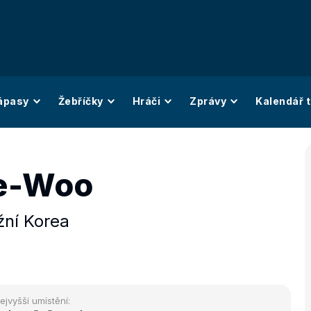
ápasy
Žebříčky
Hráči
Zprávy
Kalendář t
e-Woo
žní Korea
ejvyšší umístění: