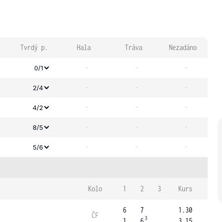
Tvrdý p.
Hala
Tráva
Nezadáno
-
-
-
0/1
-
-
-
2/4
-
-
-
4/2
-
-
-
8/5
-
-
-
5/6
Kolo
1
2
3
Kurs
6
7
1.30
ČF
3
1
6
3.15