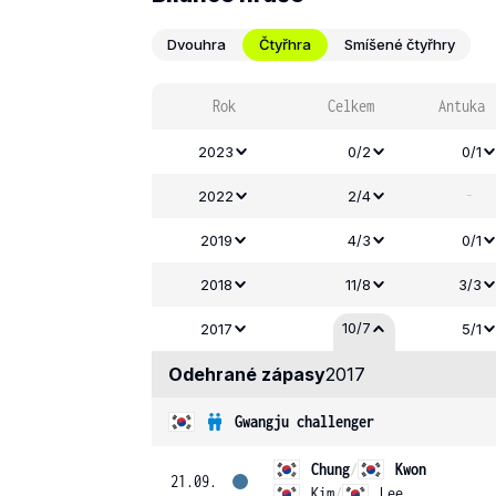
Dvouhra
Čtyřhra
Smíšené čtyřhry
Rok
Celkem
Antuka
2023
0/2
0/1
-
2022
2/4
2019
4/3
0/1
2018
11/8
3/3
10/7
2017
5/1
Odehrané zápasy
2017
Gwangju challenger
Chung
/
Kwon
21.09.
Kim
/
Lee