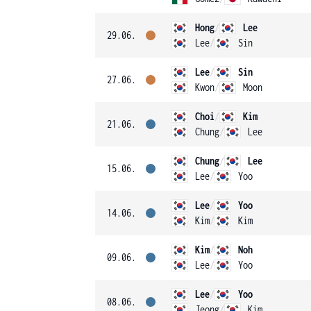
Hong
/
Lee
29.06.
Lee
/
Sin
Lee
/
Sin
27.06.
Kwon
/
Moon
Choi
/
Kim
21.06.
Chung
/
Lee
Chung
/
Lee
15.06.
Lee
/
Yoo
Lee
/
Yoo
14.06.
Kim
/
Kim
Kim
/
Noh
09.06.
Lee
/
Yoo
Lee
/
Yoo
08.06.
Jeong
/
Kim