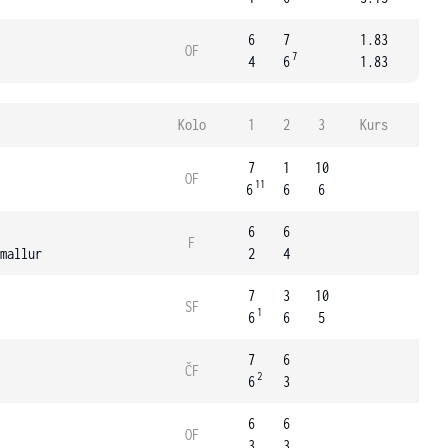
6
7
1.83
OF
7
4
6
1.83
Kolo
1
2
3
Kurs
7
1
10
OF
11
6
6
6
6
6
F
mallur
2
4
7
3
10
SF
1
6
6
5
7
6
ČF
2
6
3
6
6
OF
3
3