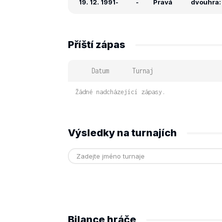
19. 12. 1991
-
-
Pravá
dvouhra: 
Příští zápas
Datum
Turnaj
Žádné nadcházející zápasy.
Výsledky na turnajích
Bilance hráče