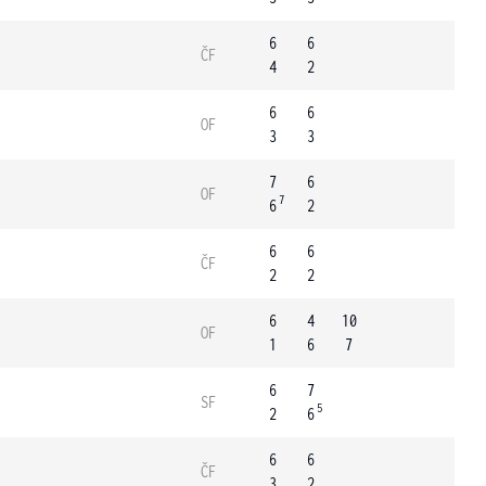
6
6
ČF
4
2
6
6
OF
3
3
7
6
OF
7
6
2
6
6
ČF
2
2
6
4
10
OF
1
6
7
6
7
SF
5
2
6
6
6
ČF
3
2