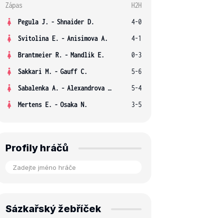
Zápas
H2H
Pegula J.
-
Shnaider D.
4-0
Svitolina E.
-
Anisimova A.
4-1
Brantmeier R.
-
Mandlik E.
0-3
Sakkari M.
-
Gauff C.
5-6
Sabalenka A.
-
Alexandrova E.
5-4
Mertens E.
-
Osaka N.
3-5
Profily hráčů
Sázkařský žebříček