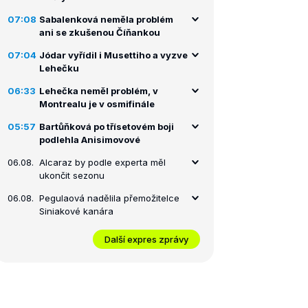
07:08
Sabalenková neměla problém
ani se zkušenou Číňankou
07:04
Jódar vyřídil i Musettiho a vyzve
Lehečku
06:33
Lehečka neměl problém, v
Montrealu je v osmifinále
05:57
Bartůňková po třísetovém boji
podlehla Anisimovové
06.08.
Alcaraz by podle experta měl
ukončit sezonu
06.08.
Pegulaová nadělila přemožitelce
Siniakové kanára
Další expres zprávy