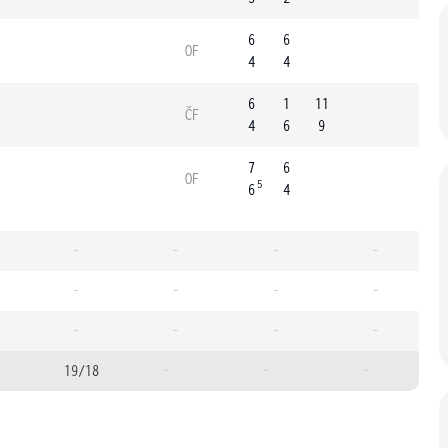
6
6
OF
4
4
6
1
11
ČF
4
6
9
7
6
OF
5
6
4
-
-
-
-
-
-
-
-
-
-
-
-
19/18
-
-
-