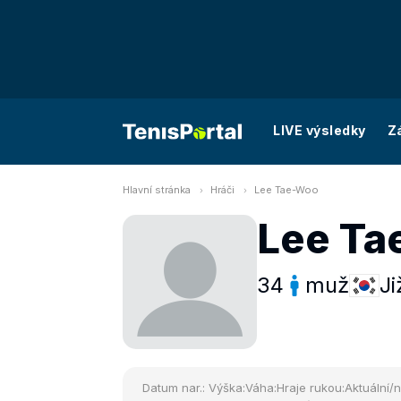
LIVE výsledky
Z
Hlavní stránka
Hráči
Lee Tae-Woo
Lee Ta
34
muž
Ji
Datum nar.:
Výška:
Váha:
Hraje rukou:
Aktuální/n