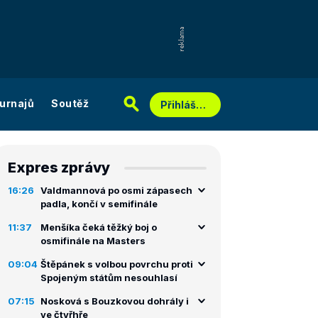
urnajů
Soutěž
Přihlášení
Expres zprávy
16:26
Valdmannová po osmi zápasech
padla, končí v semifinále
11:37
Menšíka čeká těžký boj o
osmifinále na Masters
09:04
Štěpánek s volbou povrchu proti
Spojeným státům nesouhlasí
07:15
Nosková s Bouzkovou dohrály i
ve čtyřhře