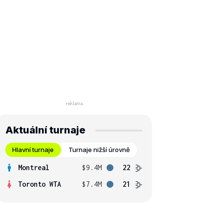
Aktuální turnaje
Hlavní turnaje
Turnaje nižší úrovně
Montreal
$9.4M
22
Toronto WTA
$7.4M
21