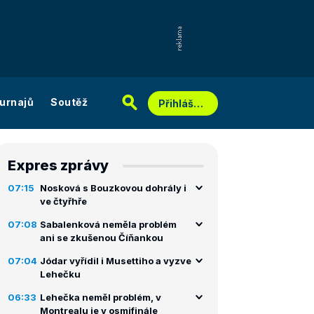
urnajů
Soutěž
Přihlášení
Expres zprávy
07:15
Nosková s Bouzkovou dohrály i
ve čtyřhře
07:08
Sabalenková neměla problém
ani se zkušenou Číňankou
07:04
Jódar vyřídil i Musettiho a vyzve
Lehečku
06:33
Lehečka neměl problém, v
Montrealu je v osmifinále