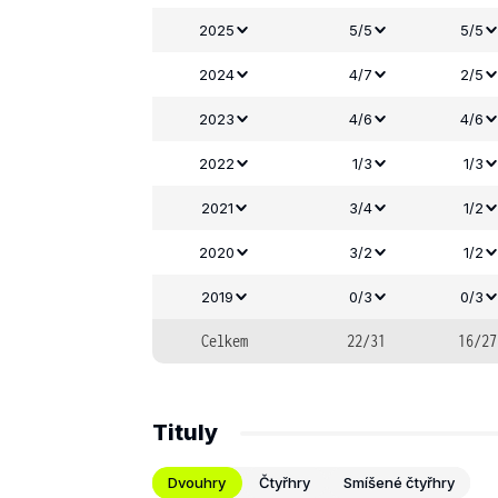
2025
5/5
5/5
2024
4/7
2/5
2023
4/6
4/6
2022
1/3
1/3
2021
3/4
1/2
2020
3/2
1/2
2019
0/3
0/3
Celkem
22/31
16/27
Tituly
Dvouhry
Čtyřhry
Smíšené čtyřhry