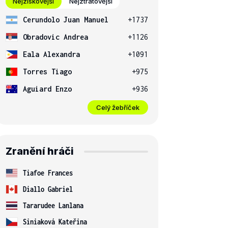
Nejziskovější
Nejztrátovější
Cerundolo Juan Manuel
+1737
Obradovic Andrea
+1126
Eala Alexandra
+1091
Torres Tiago
+975
Aguiard Enzo
+936
Celý žebříček
Zranění hráči
Tiafoe Frances
Diallo Gabriel
Tararudee Lanlana
Siniaková Kateřina