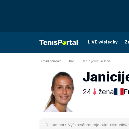
LIVE výsledky
Z
Hlavní stránka
Hráči
Janicijevic Selena
Janicij
24
žena
F
Datum nar.:
Výška:
Váha:
Hraje rukou:
Aktuální/