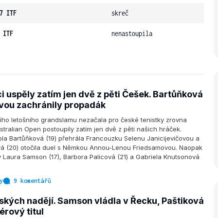
7 ITF
skreč
 ITF
nenastoupila
ci uspěly zatím jen dvě z pěti Češek. Bartůňková
ovou zachránily propadák
ního letošního grandslamu nezačala pro české tenistky zrovna
tralian Open postoupily zatím jen dvě z pěti našich hráček.
la Bartůňková (19) přehrála Francouzku Selenu Janicijevičovou a
ová (20) otočila duel s Němkou Annou-Lenou Friedsamovou. Naopak
y Laura Samson (17), Barbora Palicová (21) a Gabriela Knutsonová
y
9 komentářů
ských nadějí. Samson vládla v Řecku, Paštiková
érový titul