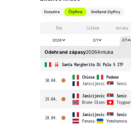
Dvouhra
Čtyřhra
Smíšené čtyřhry
Rok
Celkem
Antuka
2/1
2026
2/1
Odehrané zápasy
2026
Antuka
Santa Margherita Di Pula 5 ITF
Chiesa
/
Pedone
30.04.
Janicijevic
/
Senic
Janicijevic
/
Senic
29.04.
Brune Olsen
/
Tsygour
Janicijevic
/
Senic
28.04.
Panasa
/
Yemshanova