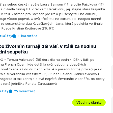
í za sebou české naděje Laura Samson (17) a Julie Paštiková (17).
 ovládla turnaj ITF v řeckém Heraklionu, její stejně stará krajanka
 Itálii. Zatímco pro Samson jde už o její šestý titul na okruhu,
duje vůbec poprvé. O svůj třetí titul na okruhu ITF naopak marně
 ze sesterského dua Kovačkových, Jana, která podlehla ve finále
 Rusce Kristině Kroitorové 2:6, 6:7.
tuality
3 komentáře
o životním turnaji dál válí. V Itálii za hodinu
odní soupeřku
- Tereza Valentová (18) dorazila na podnik 125k v Itálii po
i na French Open, kde dotáhla svůj debut na dospělých
kvalifikace až do druhého kola. A v parádní formě pokračuje i v
ala suverénním vítězstvím 6:1, 6:1 nad Selenou Janicijevicovou
agerka si tak zahraje o své největší čtvrtfinále v kariéře, do cesty
asazená jednička Renata Zarazúaová.
ality
25 komentářů
Všechny články