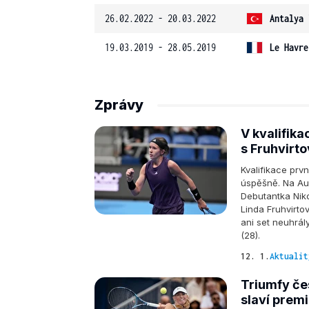
26.02.2022 - 20.03.2022
Antalya 
19.03.2019 - 28.05.2019
Le Havre
Zprávy
V kvalifika
s Fruhvirt
Kvalifikace prv
úspěšně. Na Aus
Debutantka Niko
Linda Fruhvirt
ani set neuhrál
(28).
12. 1.
Aktualit
Triumfy če
slaví premi