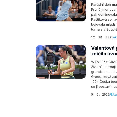
Parádní den maj
Prvně jmenovaná
pak dominovala v
Paštiková se ra
bojovala mladší
turnaje v Egyptě
12. 10. 2025
Ak
Valentová p
zničila úv
WTA 125k GRADO 
životním turnaj
grandslamech z 
Gradu, když zač
(22). Česká teen
se jí postaví n
9. 6. 2025
Aktu