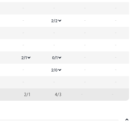
-
-
-
-
-
-
-
2/2
-
-
-
-
-
-
-
-
-
-
2/1
0/1
-
-
-
2/0
-
-
-
-
2/1
4/3
-
-