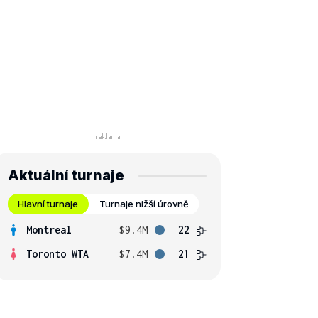
Aktuální turnaje
Hlavní turnaje
Turnaje nižší úrovně
Montreal
$9.4M
22
Toronto WTA
$7.4M
21