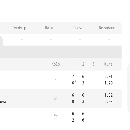
Tvrdý p.
Hala
Tráva
Nezadáno
-
-
-
-
Kolo
1
2
3
Kurs
7
6
2.01
F
8
6
3
1.70
6
6
1.32
SF
ova
0
3
2.93
6
6
ČF
2
0