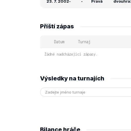
23. 7. 2002
-
-
Pravá
dvouhra:
Příští zápas
Datum
Turnaj
Žádné nadcházející zápasy.
Výsledky na turnajích
Bilance hráče