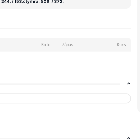
 244. / 153.
čtyřhra: 509. / 372.
Kolo
Zápas
Kurs