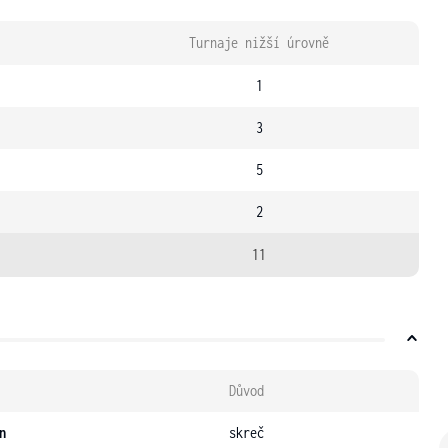
Turnaje nižší úrovně
1
3
5
2
11
Důvod
n
skreč