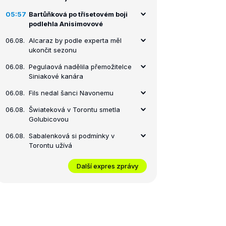
05:57
Bartůňková po třísetovém boji
podlehla Anisimovové
06.08.
Alcaraz by podle experta měl
ukončit sezonu
06.08.
Pegulaová nadělila přemožitelce
Siniakové kanára
06.08.
Fils nedal šanci Navonemu
06.08.
Šwiateková v Torontu smetla
Golubicovou
06.08.
Sabalenková si podmínky v
Torontu užívá
Další expres zprávy