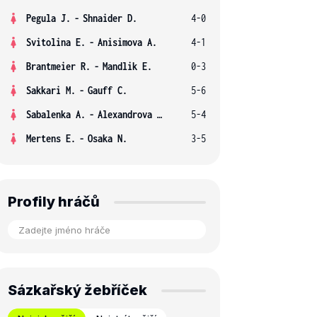
Pegula J.
-
Shnaider D.
4-0
Svitolina E.
-
Anisimova A.
4-1
Brantmeier R.
-
Mandlik E.
0-3
Sakkari M.
-
Gauff C.
5-6
Sabalenka A.
-
Alexandrova E.
5-4
Mertens E.
-
Osaka N.
3-5
Profily hráčů
Sázkařský žebříček