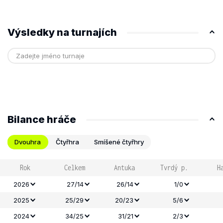
Výsledky na turnajích
Bilance hráče
Dvouhra
Čtyřhra
Smíšené čtyřhry
Rok
Celkem
Antuka
Tvrdý p.
H
2026
27/14
26/14
1/0
2025
25/29
20/23
5/6
2024
34/25
31/21
2/3