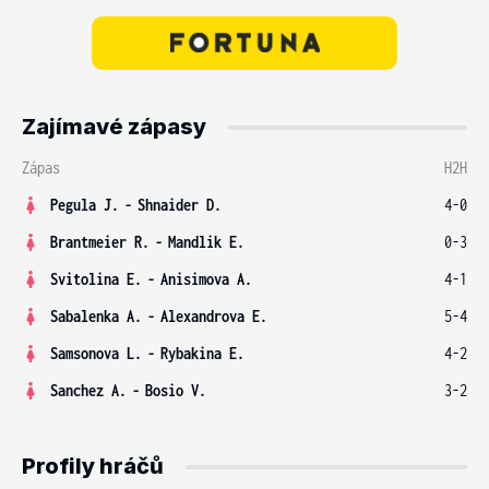
Zajímavé zápasy
Zápas
H2H
Pegula J.
-
Shnaider D.
4-0
Brantmeier R.
-
Mandlik E.
0-3
Svitolina E.
-
Anisimova A.
4-1
Sabalenka A.
-
Alexandrova E.
5-4
Samsonova L.
-
Rybakina E.
4-2
Sanchez A.
-
Bosio V.
3-2
Profily hráčů