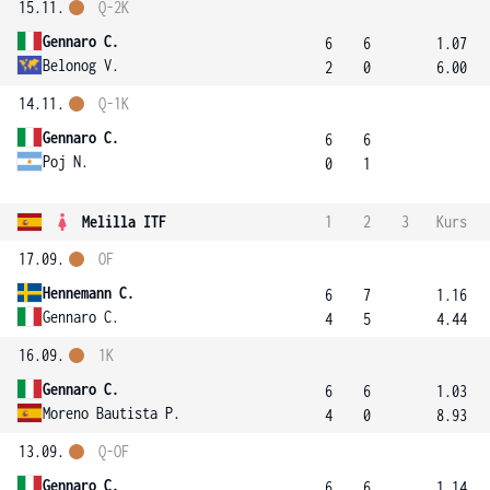
15.11.
Q-2K
Gennaro C.
6
6
1.07
Belonog V.
2
0
6.00
14.11.
Q-1K
Gennaro C.
6
6
Poj N.
0
1
Melilla ITF
1
2
3
Kurs
17.09.
OF
Hennemann C.
6
7
1.16
Gennaro C.
4
5
4.44
16.09.
1K
Gennaro C.
6
6
1.03
Moreno Bautista P.
4
0
8.93
13.09.
Q-OF
Gennaro C.
6
6
1.14