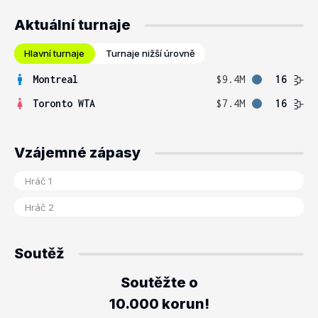
Aktuální turnaje
Hlavní turnaje
Turnaje nižší úrovně
Montreal
$9.4M
16
Toronto WTA
$7.4M
16
Vzájemné zápasy
Soutěž
Soutěžte o
10.000 korun!