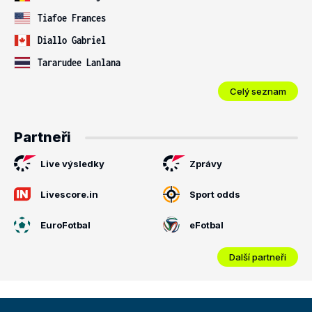
Tiafoe Frances
Diallo Gabriel
Tararudee Lanlana
Celý seznam
Partneři
Live výsledky
Zprávy
Livescore.in
Sport odds
EuroFotbal
eFotbal
Další partneři