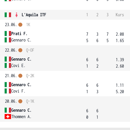
L'Aquila ITF
1
2
3
Kurs
23.06.
1K
Prati F.
7
3
7
2.08
Gennaro C.
5
6
5
1.65
22.06.
Q-OF
Gennaro C.
6
6
1.39
Covi E.
1
2
2.60
21.06.
Q-2K
Gennaro C.
6
6
1.11
Covi F.
1
3
5.20
20.06.
Q-1K
Gennaro C.
6
6
Thommen A.
0
1