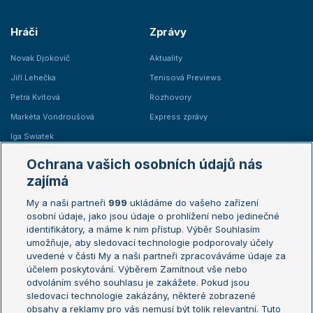
Hráči
Zprávy
Novak Djokovič
Aktuality
Jiří Lehečka
Tenisová Previews
Petra Kvitová
Rozhovory
Markéta Vondroušová
Express zprávy
Iga Swiatek
Marie Bouzková
Ochrana vašich osobních údajů nás
Žebříčky
Kalendář turnajů
zajímá
My a naši partneři
999
ukládáme do vašeho zařízení
Žebříček ATP (muži)
Australian Open
osobní údaje, jako jsou údaje o prohlížení nebo jedinečné
Žebříček WTA (ženy)
French Open
identifikátory, a máme k nim přístup. Výběr Souhlasím
umožňuje, aby sledovací technologie podporovaly účely
Sázkařský žebříček
Wimbledon
uvedené v části My a naši partneři zpracováváme údaje za
US Open
účelem poskytování. Výběrem Zamítnout vše nebo
odvoláním svého souhlasu je zakážete. Pokud jsou
Turnaj mistrů
sledovací technologie zakázány, některé zobrazené
Turnaj mistryň
obsahy a reklamy pro vás nemusí být tolik relevantní. Tuto