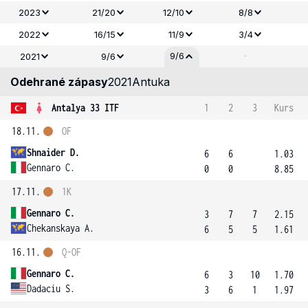
2023
21/20
12/10
8/8
2022
16/15
11/9
3/4
-
9/6
2021
9/6
Odehrané zápasy
2021
Antuka
Antalya 33 ITF
1
2
3
Kurs
18.11.
OF
Shnaider D.
6
6
1.03
Gennaro C.
0
0
8.85
17.11.
1K
Gennaro C.
3
7
7
2.15
Chekanskaya A.
6
5
5
1.61
16.11.
Q-OF
Gennaro C.
6
3
10
1.70
Dadaciu S.
3
6
1
1.97