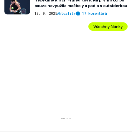
Nečekaný krach Fruhvirtové. Na první akci po
pauze nevyužila mečboly a padla s outsiderkou
13. 9. 2025
Aktuality
17 komentářů
Všechny články