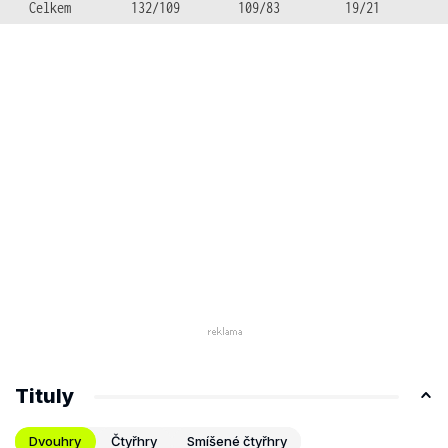
Celkem
132/109
109/83
19/21
Tituly
Dvouhry
Čtyřhry
Smíšené čtyřhry