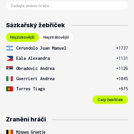
Sázkařský žebříček
Nejziskovější
Nejztrátovější
Cerundolo Juan Manuel
+1737
Eala Alexandra
+1131
Obradovic Andrea
+1126
Guerrieri Andrea
+1045
Torres Tiago
+975
Celý žebříček
Zranění hráči
Minnen Greetje