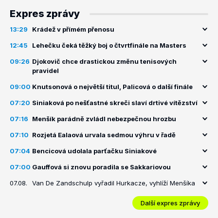
Expres zprávy
13:29
Krádež v přímém přenosu
12:45
Lehečku čeká těžký boj o čtvrtfinále na Masters
09:26
Djokovič chce drastickou změnu tenisových
pravidel
09:00
Knutsonová o největší titul, Palicová o další finále
07:20
Siniaková po nešťastné skreči slaví drtivé vítězství
07:16
Menšík parádně zvládl nebezpečnou hrozbu
07:10
Rozjetá Ealaová urvala sedmou výhru v řadě
07:04
Bencicová udolala parťačku Siniakové
07:00
Gauffová si znovu poradila se Sakkariovou
07.08.
Van De Zandschulp vyřadil Hurkacze, vyhlíží Menšíka
Další expres zprávy