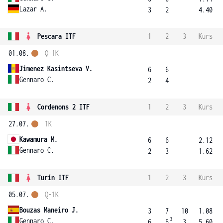
Lazar A.
3
2
4.40
Pescara ITF
1
2
3
Kurs
01.08.
Q-1K
Jimenez Kasintseva V.
6
6
Gennaro C.
2
4
Cordenons 2 ITF
1
2
3
Kurs
27.07.
1K
Kawamura M.
6
6
2.12
Gennaro C.
2
3
1.62
Turín ITF
1
2
3
Kurs
05.07.
Q-1K
Bouzas Maneiro J.
3
7
10
1.08
3
Gennaro C.
6
6
3
5.60