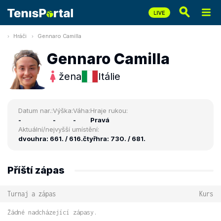
Hráči
Gennaro Camilla
Gennaro Camilla
žena
Itálie
Datum nar.:
Výška:
Váha:
Hraje rukou:
-
-
-
Pravá
Aktuální/nejvyšší umístění:
dvouhra: 661. / 616.
čtyřhra: 730. / 681.
Příští zápas
Turnaj a zápas
Kurs
Žádné nadcházející zápasy.